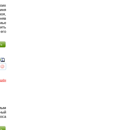
оих
гиня
роя,
иняв
мье
нить
его
ть
реть
интересует
ршён
мым
ный
лоса
ть