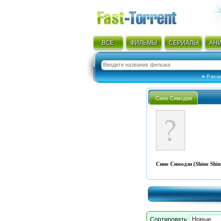
ВСЁ
ФИЛЬМЫ
СЕРИАЛЫ
АН
● Расш
Сино Симодзи
Сино Симодзи (Shino Shim
Сортировать: