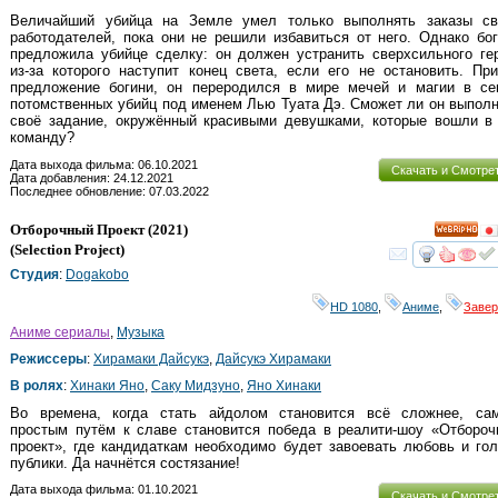
Величайший убийца на Земле умел только выполнять заказы св
работодателей, пока они не решили избавиться от него. Однако бо
предложила убийце сделку: он должен устранить сверхсильного ге
из-за которого наступит конец света, если его не остановить. Пр
предложение богини, он переродился в мире мечей и магии в се
потомственных убийц под именем Лью Туата Дэ. Сможет ли он выпол
своё задание, окружённый красивыми девушками, которые вошли в 
команду?
Дата выхода фильма: 06.10.2021
Скачать и Смотре
Дата добавления: 24.12.2021
Последнее обновление: 07.03.2022
Отборочный Проект
(2021)
HD
(
Selection Project
)
смот
Студия
:
Dogakobo
HD 1080
,
Аниме
,
Заве
Аниме сериалы
,
Музыка
Режиссеры
:
Хирамаки Дайсукэ
,
Дайсукэ Хирамаки
В ролях
:
Хинаки Яно
,
Саку Мидзуно
,
Яно Хинаки
Во времена, когда стать айдолом становится всё сложнее, са
простым путём к славе становится победа в реалити-шоу «Отбороч
проект», где кандидаткам необходимо будет завоевать любовь и го
публики. Да начнётся состязание!
Дата выхода фильма: 01.10.2021
Скачать и Смотре