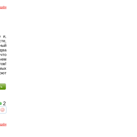
ршён
 и,
те,
ный
два
 что
учем
тов!
мых
оют
ть
2
реть
интересует
ршён