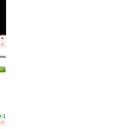
реть
интересует
емию
ть
1
реть
интересует