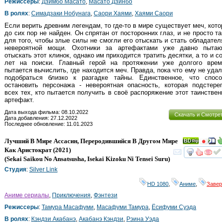
Режиссеры
:
Дзимбо Масато
,
Масато Дзинбо
В ролях
:
Симадзаки Нобунага
,
Саори Хаями
,
Хаями Саори
Если верить древним легендам, то где-то в мире существует меч, кот
до сих пор не найден. Он спрятан от посторонних глаз, и не просто та
для того, чтобы злые силы не смогли его отыскать и стать обладате
невероятной мощи. Охотники за артефактами уже давно пытаю
отыскать этот клинок, однако им приходится тратить десятки, а то и с
лет на поиски. Главный герой на протяжении уже долгого врем
пытается вычислить, где находится меч. Правда, пока что ему не уда
подобраться близко к разгадке тайны. Единственное, что спосо
остановить персонажа - невероятная опасность, которая подстере
всех тех, кто пытается получить в своё распоряжение этот таинстве
артефакт.
Дата выхода фильма: 08.10.2022
Скачать и Смотре
Дата добавления: 27.12.2022
Последнее обновление: 11.01.2023
Лучший В Мире Ассасин, Переродившийся В Другом Мире
Как Аристократ
(2021)
смот
(
Sekai Saikou No Ansatsusha, Isekai Kizoku Ni Tensei Suru
)
Студия
:
Silver Link
HD 1080
,
Аниме
,
Заве
Аниме сериалы
,
Приключения
,
Фэнтези
Режиссеры
:
Тамура Масафуми
,
Масафуми Тамура
,
Ёсифуми Суэда
В ролях
:
Кэндзи Акабанэ
,
Акабанэ Кэндзи
,
Рэина Уэда