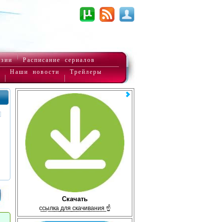
нзии
Расписание сериалов
Наши новости
Трейлеры
Скачать
с̲с̲ы̲л̲к̲а̲ ̲д̲л̲я̲ ̲с̲к̲а̲ч̲и̲в̲а̲н̲и̲я̲ ☝