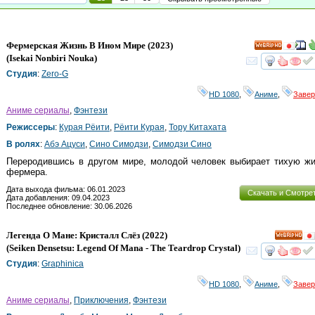
Фермерская Жизнь В Ином Мире
(2023)
HD
(
Isekai Nonbiri Nouka
)
смот
Студия
:
Zero-G
HD 1080
,
Аниме
,
Заве
Аниме сериалы
,
Фэнтези
Режиссеры
:
Курая Рёити
,
Рёити Курая
,
Тору Китахата
В ролях
:
Абэ Ацуси
,
Сино Симодзи
,
Симодзи Сино
Переродившись в другом мире, молодой человек выбирает тихую жи
фермера.
Дата выхода фильма: 06.01.2023
Скачать и Смотре
Дата добавления: 09.04.2023
Последнее обновление: 30.06.2026
Легенда О Мане: Кристалл Слёз
(2022)
HD
(
Seiken Densetsu: Legend Of Mana - The Teardrop Crystal
)
смот
Студия
:
Graphinica
HD 1080
,
Аниме
,
Заве
Аниме сериалы
,
Приключения
,
Фэнтези