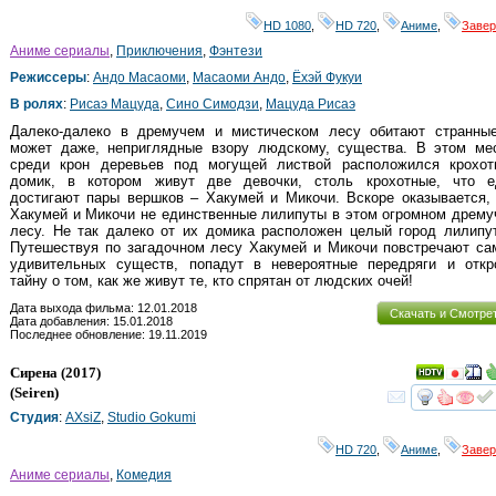
HD 1080
,
HD 720
,
Аниме
,
Заве
Аниме сериалы
,
Приключения
,
Фэнтези
Режиссеры
:
Андо Масаоми
,
Масаоми Андо
,
Ёхэй Фукуи
В ролях
:
Рисаэ Мацуда
,
Сино Симодзи
,
Мацуда Рисаэ
Далеко-далеко в дремучем и мистическом лесу обитают странные
может даже, неприглядные взору людскому, существа. В этом мес
среди крон деревьев под могущей листвой расположился крохот
домик, в котором живут две девочки, столь крохотные, что е
достигают пары вершков – Хакумей и Микочи. Вскоре оказывается,
Хакумей и Микочи не единственные лилипуты в этом огромном дрем
лесу. Не так далеко от их домика расположен целый город лилипу
Путешествуя по загадочном лесу Хакумей и Микочи повстречают са
удивительных существ, попадут в невероятные передряги и откр
тайну о том, как же живут те, кто спрятан от людских очей!
Дата выхода фильма: 12.01.2018
Скачать и Смотре
Дата добавления: 15.01.2018
Последнее обновление: 19.11.2019
Сирена
(2017)
(
Seiren
)
смот
Студия
:
AXsiZ
,
Studio Gokumi
HD 720
,
Аниме
,
Заве
Аниме сериалы
,
Комедия