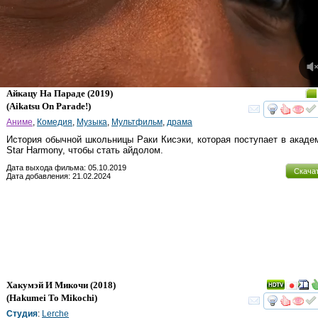
Айкацу На Параде
(2019)
(
Aikatsu On Parade!
)
смот
Аниме
,
Комедия
,
Музыка
,
Мультфильм
,
драма
История обычной школьницы Раки Кисэки, которая поступает в акад
Star Harmony, чтобы стать айдолом.
Дата выхода фильма: 05.10.2019
Скача
Дата добавления: 21.02.2024
Хакумэй И Микочи
(2018)
(
Hakumei To Mikochi
)
смот
Студия
:
Lerche