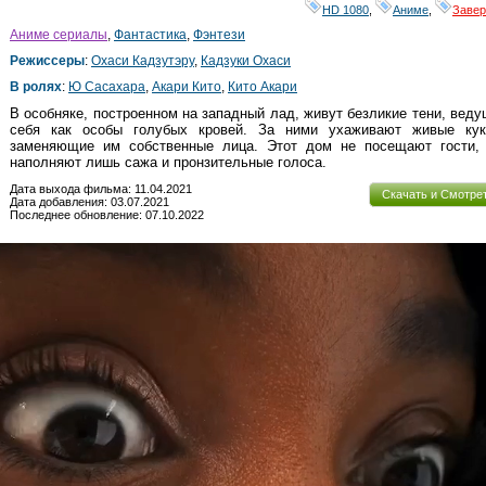
HD 1080
,
Аниме
,
Заве
Аниме сериалы
,
Фантастика
,
Фэнтези
Режиссеры
:
Охаси Кадзутэру
,
Кадзуки Охаси
В ролях
:
Ю Сасахара
,
Акари Кито
,
Кито Акари
В особняке, построенном на западный лад, живут безликие тени, вед
себя как особы голубых кровей. За ними ухаживают живые кук
заменяющие им собственные лица. Этот дом не посещают гости, 
наполняют лишь сажа и пронзительные голоса.
Дата выхода фильма: 11.04.2021
Скачать и Смотре
Дата добавления: 03.07.2021
Последнее обновление: 07.10.2022