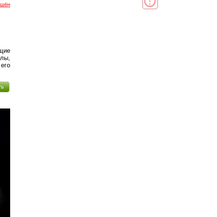
ршён
ущие
лы,
его
ть