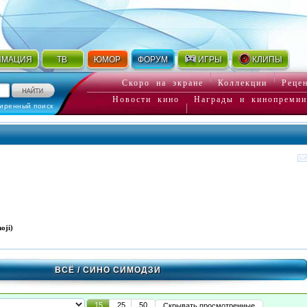
ИМАЦИЯ
ТВ
ЮМОР
ФОРУМ
ИГРЫ
КЛИПЫ
Скоро на экране
Коллекции
Реце
Новости кино
Награды и кинопремии
иренный поиск
oji)
ВСЁ
/ СИНО СИМОДЗИ
15
25
50
Скрывать просмотренные