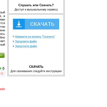
Слушать или Скачать?
Доступ к музыкальному сервису
орый
к, а
лями
тся
отни
ени
лось
бно
гает
нный
ть
СКАЧАТЬ
6
Для скачивания следуйте инструкции
реть
интересует
ршён