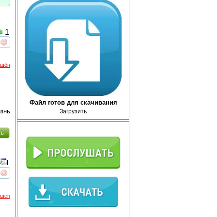
1
реть
интересует
ршён
Файл готов для скачивания
знь
Загрузить
ть
реть
интересует
ршён