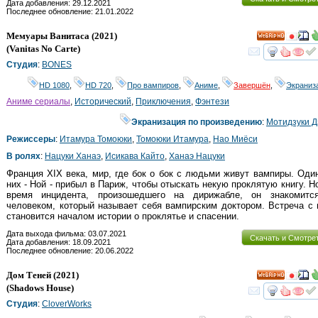
Дата добавления: 29.12.2021
Последнее обновление: 21.01.2022
Мемуары Ванитаса
(2021)
HD
(
Vanitas No Carte
)
смот
Студия
:
BONES
HD 1080
,
HD 720
,
Про вампиров
,
Аниме
,
Завершён
,
Экраниз
Аниме сериалы
,
Исторический
,
Приключения
,
Фэнтези
Экранизация по произведению
:
Мотидзуки 
Режиссеры
:
Итамура Томоюки
,
Томоюки Итамура
,
Нао Миёси
В ролях
:
Нацуки Ханаэ
,
Исикава Кайто
,
Ханаэ Нацуки
Франция XIX века, мир, где бок о бок с людьми живут вампиры. Оди
них - Ной - прибыл в Париж, чтобы отыскать некую проклятую книгу. Н
время инцидента, произошедшего на дирижабле, он знакомитс
человеком, который называет себя вампирским доктором. Встреча с
становится началом истории о проклятье и спасении.
Дата выхода фильма: 03.07.2021
Скачать и Смотре
Дата добавления: 18.09.2021
Последнее обновление: 20.06.2022
Дом Теней
(2021)
HD
(
Shadows House
)
смот
Студия
:
CloverWorks