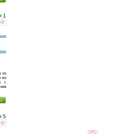
1
реть
интересует
ация
Дзюн
н из
о во
я с
 ним
ть
5
реть
интересует