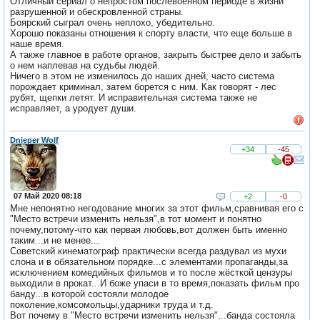
Отличный сериал о непростом послевоенном периоде в жизни
разрушенной и обескровленной страны.
Боярский сыграл очень неплохо, убедительно.
Хорошо показаны отношения к спорту власти, что еще больше в
наше время.
А также главное в работе органов, закрыть быстрее дело и забыть
о нем наплевав на судьбы людей.
Ничего в этом не изменилось до наших дней, часто система
порождает криминал, затем борется с ним. Как говорят - лес
рубят, щепки летят. И исправительная система также не
исправляет, а уродует души.
Dnieper Wolf
+34
-45
07 Май 2020 08:18
+2
-0
Мне непонятно негодование многих за этот фильм,сравнивая его с
"Место встречи изменить нельзя",в тот момент и понятно
почему,потому-что как первая любовь,вот должен быть именно
таким...и не менее...
Советский кинематограф практически всегда раздувал из мухи
слона и в обязательном порядке...с элементами пропаганды,за
исключением комедийных фильмов и то после жёсткой цензуры
выходили в прокат...И боже упаси в то время,показать фильм про
банду...в которой состояли молодое
поколение,комсомольцы,ударники труда и т.д.
Вот почему в "Место встречи изменить нельзя"...банда состояла