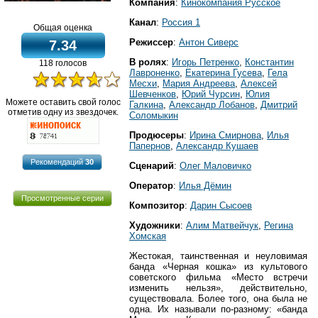
Компания
:
Кинокомпания Русское
Канал
:
Россия 1
Общая оценка
Режиссер
:
Антон Сиверс
7.34
В ролях
:
Игорь Петренко
,
Константин
118 голосов
Лавроненко
,
Екатерина Гусева
,
Гела
Месхи
,
Мария Андреева
,
Алексей
Шевченков
,
Юрий Чурсин
,
Юлия
Можете оставить свой голос
Галкина
,
Александр Лобанов
,
Дмитрий
отметив одну из звездочек.
Соломыкин
Продюсеры
:
Ирина Смирнова
,
Илья
Папернов
,
Александр Кушаев
Рекомендаций
30
Сценарий
:
Олег Маловичко
Оператор
:
Илья Дёмин
Просмотренные серии
Композитор
:
Дарин Сысоев
Художники
:
Алим Матвейчук
,
Регина
Хомская
Жестокая, таинственная и неуловимая
банда «Черная кошка» из культового
советского фильма «Место встречи
изменить нельзя», действительно,
существовала. Более того, она была не
одна. Их называли по-разному: «банда