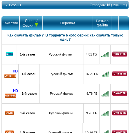
Эпизодов:
16
Сезон 1
( 2016 - ? )
Сезон /
Размер
Качество
Перевод
файла
Серия
Как скачать фильм?
В торренте много серий: как скачать только
одну?
1-й сезон
Русский фильм
4.81 ГБ
HD
1-й сезон
Русский фильм
16.29 ГБ
HD
HD
1-й сезон
Русский фильм
8.78 ГБ
HD
1-й сезон
Русский фильм
9.78 ГБ
1-й сезон
Русский фильм
10.16 ГБ