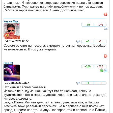
статичные. Интересно, как хорошие советские парни становятся
бандитами. Хотя ранее ни о чём подобном они и не помышляли.
Работа актёров понравилась. Очень достойное кино
Кевин Мак
+59
-146
04 Сен. 2021 09:50
+0
-1
Сериал осилил пол сезона, смотрел потом на перемотке. Вообще
не интересный. К тому же нудный.
Ewa 33
+288
-212
01 Сен. 2021 11:17
+1
-0
Отличный сериал оказался.
История не выдуманная, как тут кто-то написал, конечно
художественного вымысла достаточно, но а как иначе, это же для
интереса сделано.
Банда Ивана Митина действительно существовала, и Пашка-
Америка тоже реальный персонаж, но в сериале о нем почти нет
правды, кроме налета на двух кассиров, так и сериал не о Пашке,