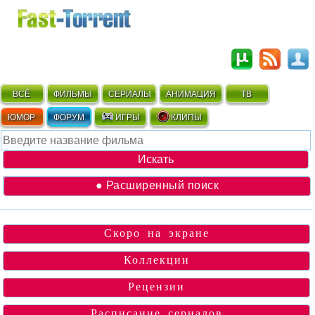
ВСЁ
ФИЛЬМЫ
СЕРИАЛЫ
АНИМАЦИЯ
ТВ
ЮМОР
ФОРУМ
ИГРЫ
КЛИПЫ
● Расширенный поиск
Скоро на экране
Коллекции
Рецензии
Расписание сериалов