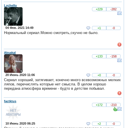
Lychello
+229
-282
04 Фев. 2021 14:49
+1
-0
Нормальный сериал.Можно смотреть,скучно не было.
Aksakal
+133
-158
20 Июнь 2020 11:06
+0
-0
Сериал хороший, затягивает, конечно много всевозможных мелких
ляпов, перечислять которые нет смысла. В целом хорошо
передана атмосфера времени - будто в детстве побывал.
factktus
+172
-210
10 Июнь 2020 06:25
+2
-0