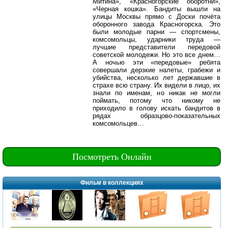
Митина», «Красногорские оборотни»,
«Черная кошка». Бандиты вышли на
улицы Москвы прямо с Доски почёта
оборонного завода Красногорска. Это
были молодые парни — спортсмены,
комсомольцы, ударники труда —
лучшие представители передовой
советской молодежи. Но это все днем…
А ночью эти «передовые» ребята
совершали дерзкие налеты, грабежи и
убийства, несколько лет державшие в
страхе всю страну. Их видели в лицо, их
знали по именам, но никак не могли
поймать, потому что никому не
приходило в голову искать бандитов в
рядах образцово-показательных
комсомольцев…
Посмотреть Онлайн
Фильм в коллекциях