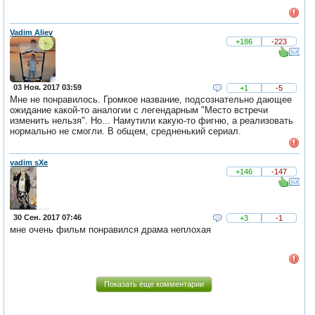
Vadim Aliev
+186
-223
03 Ноя. 2017 03:59
+1
-5
Мне не понравилось. Громкое название, подсознательно дающее
ожидание какой-то аналогии с легендарным "Место встречи
изменить нельзя". Но... Намутили какую-то фигню, а реализовать
нормально не смогли. В общем, средненький сериал.
vadim sXe
+146
-147
30 Сен. 2017 07:46
+3
-1
мне очень фильм понравился драма неплохая
Показать еще комментарии