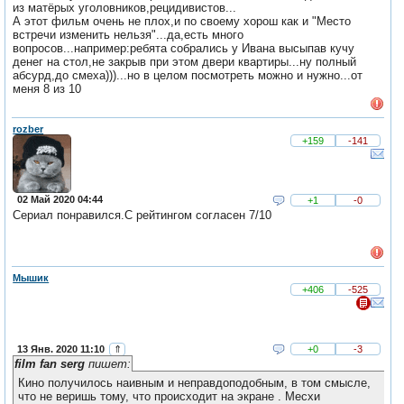
из матёрых уголовников,рецидивистов...
А этот фильм очень не плох,и по своему хорош как и "Место
встречи изменить нельзя"...да,есть много
вопросов...например:ребята собрались у Ивана высыпав кучу
денег на стол,не закрыв при этом двери квартиры...ну полный
абсурд,до смеха)))...но в целом посмотреть можно и нужно...от
меня 8 из 10
rozber
+159
-141
02 Май 2020 04:44
+1
-0
Сериал понравился.С рейтингом согласен 7/10
Мышик
+406
-525
13 Янв. 2020 11:10
⇑
+0
-3
film fan serg
пишет:
Кино получилось наивным и неправдоподобным, в том смысле,
что не веришь тому, что происходит на экране . Месхи