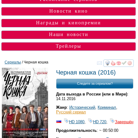
Новости кино
Награды и кинопремии
Наши новости
Трейлеры
Сериалы
/ Черная кошка
смотреть
инте
Черная кошка
(2016)
Следите за сериалом?
Дата выхода в России (или в Мире)
:
14.11.2016
Жанр
:
Исторический
,
Криминал
,
Русский сериал
HD 1080
,
HD 720
,
Завершён
Продолжительность
: ~ 00:50:00