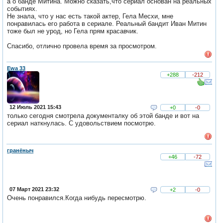
а о банде Митина. Можно сказать,что сериал основан на реальных
событиях.
Не знала, что у нас есть такой актер, Гела Месхи, мне
понравилась его работа в сериале. Реальный бандит Иван Митин
тоже был не урод, но Гела прям красавчик.
Спасибо, отлично провела время за просмотром.
Ewa 33
+288
-212
12 Июль 2021 15:43
+0
-0
только сегодня смотрела документалку об этой банде и вот на
сериал наткнулась. С удовольствием посмотрю.
гранёныч
+46
-72
07 Март 2021 23:32
+2
-0
Очень понравился.Когда нибудь пересмотрю.