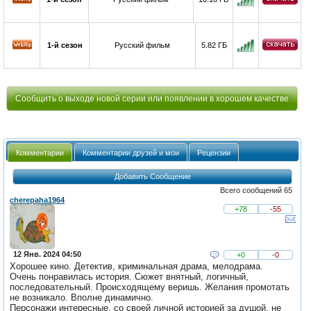
1-й сезон
Русский фильм
5.82 ГБ
Сообщить о выходе новой серии или появлении в хорошем качестве
Комментарии
Комментарии друзей и мои
Рецензии
Добавить Сообщение
Всего сообщений 65
cherepaha1964
+78
-55
12 Янв. 2024 04:50
+0
-0
Хорошее кино. Детектив, криминальная драма, мелодрама.
Очень понравилась история. Сюжет внятный, логичный,
последовательный. Происходящему веришь. Желания промотать
не возникало. Вполне динамично.
Персонажи интересные, со своей личной историей за душой, не