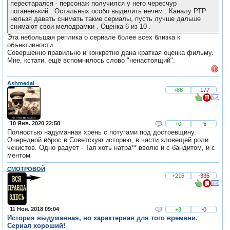
перестарался - персонаж получился у него чересчур
поганенький . Остальных особо выделить нечем . Каналу РТР
нельзя давать снимать такие сериалы, пусть лучше дальше
снимают свои мелодрамки . Оценка 6 из 10 .
Эта небольшая реплика о сериале более всех близка к
объективности.
Совершенно правильно и конкретно дана краткая оценка фильму.
Мне, кстати, ещё вспомнилось слово "ненастоящий".
Ashmedai
+88
-177
10 Янв. 2020 22:58
+0
-5
Полностью надуманная хрень с потугами под достоевщину.
Очередной вброс в Советскую историю, в части зловещей роли
чекистов. Одно радует - Тая хоть натра** вволю и с бандитом, и с
ментом
СМОТРОВОЙ
+216
-335
11 Ноя. 2018 09:04
+3
-0
История выдуманная, но характерная для того времени.
Сериал хороший!