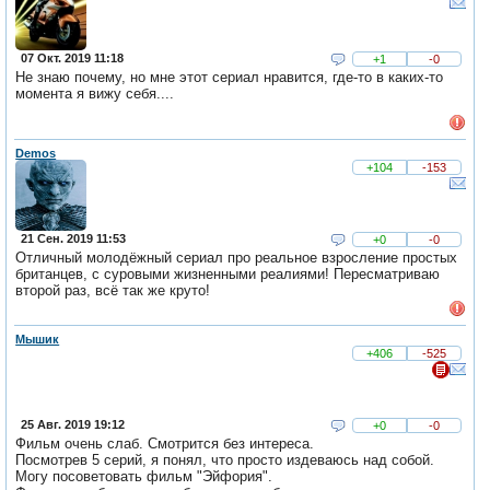
07 Окт. 2019 11:18
+1
-0
Не знаю почему, но мне этот сериал нравится, где-то в каких-то
момента я вижу себя....
Demos
+104
-153
21 Сен. 2019 11:53
+0
-0
Отличный молодёжный сериал про реальное взросление простых
британцев, с суровыми жизненными реалиями! Пересматриваю
второй раз, всё так же круто!
Мышик
+406
-525
25 Авг. 2019 19:12
+0
-0
Фильм очень слаб. Смотрится без интереса.
Посмотрев 5 серий, я понял, что просто издеваюсь над собой.
Могу посоветовать фильм "Эйфория".