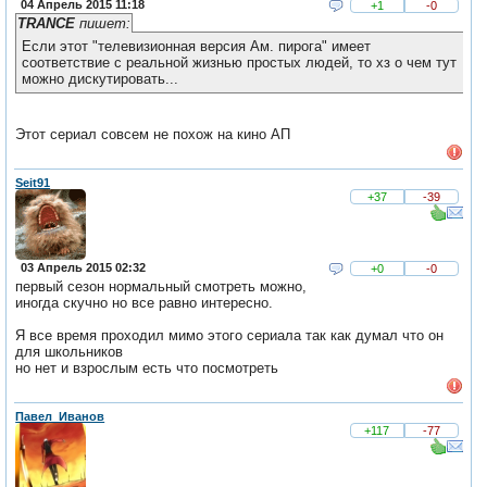
04 Апрель 2015 11:18
+1
-0
TRANCE
пишет:
Если этот "телевизионная версия Ам. пирога" имеет
соответствие с реальной жизнью простых людей, то хз о чем тут
можно дискутировать...
Этот сериал совсем не похож на кино АП
Seit91
+37
-39
03 Апрель 2015 02:32
+0
-0
первый сезон нормальный смотреть можно,
иногда скучно но все равно интересно.
Я все время проходил мимо этого сериала так как думал что он
для школьников
но нет и взрослым есть что посмотреть
Павел_Иванов
+117
-77