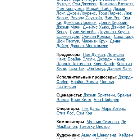
Бутрус
,
Сэм Джексон
,
Камилла Блэкетт
,
Фил Корнуэлл
,
Мэрайя Гэйл
,
Джози
Лонг
,
Джози Лоуренс
,
Тоби Паркес
,
Люк
Барнс
,
Ричард Саутгейт
,
Эми Рен
,
Тим
Ки
,
Доминик Леклерк
,
Дэнни Киррейн
,
Джэми Мичи
,
Джеймс Хьюз
,
Дэниэл Бен
Зеноу
,
Луис Бигрейв
,
Джульетт Кауэн
,
Саймон Дэй
,
Оливия Колман
,
Сара Кроу
,
Шон Пертуи
,
Макензи Крук
,
Дэнни
Дайер
,
Джанет Монтгомери
Продюсеры
:
Нил Дункан
,
Летишиа
Найт
,
Брайан Элсли
,
Джордж Фабер
,
Чарльз Паттинсон
,
Крис Клоф
,
Кристин
Хили
,
Гари Так
,
Энн Бойд
,
Дэниэл Хэнк
Исполнительные продюсеры
:
Джордж
Фабер
,
Брайан Элсли
,
Чарльз
Паттинсон
Сценаристы
:
Джэми Бриттейн
,
Брайан
Элсли
,
Крис Хилл
,
Бен Шиффер
Операторы
:
Ник Дэнс
,
Марк Уотерс
,
Стив Лос
,
Сэм Кэа
Композиторы
:
Мэттью Симпсон
,
Ли
МакКатчен
,
Тимотхy Виcтор
Художники
:
Амелия Шенклэнд
,
Хейден