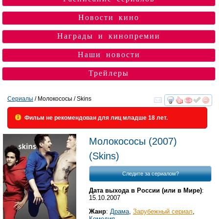
Новости кино
Награды и кинопремии
Наши новости
Трейлеры
Сериалы
/ Молокососы / Skins
смотреть
инте
Фильм не рекомендован для лиц младше 18 лет.
Молокососы
(2007)
(
Skins
)
Следите за сериалом?
Дата выхода в России (или в Мире)
:
15.10.2007
Жанр
:
Драма
,
Зарубежный сериал
,
Комедия