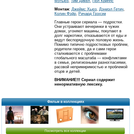
Мэтьюз
,
Тим Дикел
,
Пол Криппс
Монтаж
:
Джеймс Хьюз
,
Дэниэл Гетич
,
Колин Фэйр
,
Ричард Грэхэм
Главные герои сериала — подростки.
Они устраивают вечеринки в чужих
домах, угоняют машины, покупают в
долг наркотики, отказываются от еды и
ведут беспорядочную половую жизнь.
Помимо типично подростковых проблем,
родители героев, да и сами герои
сталкиваются с проблемами
глобального масштаба — конфликтами
в семье, религиозными разногласиями,
расовой непримиримостью и проблемой
отцов и детей.
ВНИМАНИЕ!!! Сериал содержит
ненормативную лексику.
Фильм в коллекциях
Посмотреть все коллекции