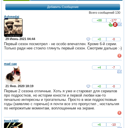
Добавить Сообщение
Всего сообщений 130
Ashmedai
+88
-177
29 Июнь 2021 04:44
+0
-0
Первый сезон посмотрел - не особо впечатлен. Кроме 6-й серии.
Только ради нее стоило глянуть первый сезон. Смотрим дальше :-)
mad cap
+4
-7
21 Янв. 2020 18:19
+0
-0
Первые 2 сезона отличные. Хоть я уже и староват для сериалов
про подростков, но истории юности и первой любви как-то
печально интересны и трогательны. Просто в мои подростковые
годы (заявляю с горечью) я почти все это пропустил , ностальгия
по непрожитым моментам, воплощенным на экране.
fresh1887
+6
-10