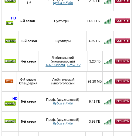
2.92 ГБ
1-6
Кубик в Кубе
HD
6-й сезон
Субтитры
14.51 ГБ
6-й сезон
Субтитры
4.35 ГБ
Любительский
4-й сезон
(многоголосый)
3.23 ГБ
1001 Cinema
,
Gravi-TV
0-й сезон
Любительский
91.20 МБ
Спецсерия
(многоголосый)
HD
Проф. (двухголосый)
5-й сезон
9.41 ГБ
Кубик в Кубе
Проф. (двухголосый)
5-й сезон
3.99 ГБ
Кубик в Кубе