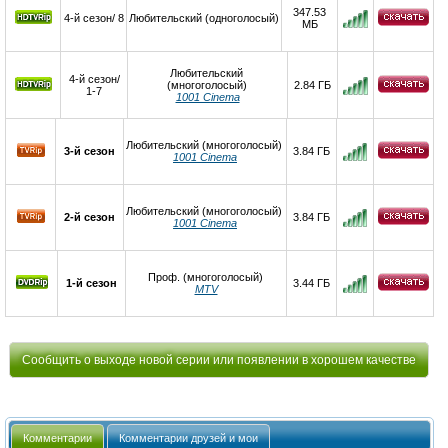
347.53
4-й сезон/ 8
Любительский (одноголосый)
МБ
Любительский
4-й сезон/
(многоголосый)
2.84 ГБ
1-7
1001 Cinema
Любительский (многоголосый)
3-й сезон
3.84 ГБ
1001 Cinema
Любительский (многоголосый)
2-й сезон
3.84 ГБ
1001 Cinema
Проф. (многоголосый)
1-й сезон
3.44 ГБ
MTV
Сообщить о выходе новой серии или появлении в хорошем качестве
Комментарии
Комментарии друзей и мои