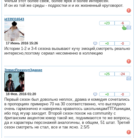
Фильм этот более свеж, более ярок и более интересен.
И он из той же среды - подростки и и их жизненный круговорот.
id339316543
+23
-6
17 Июнь 2016 15:26
+0
-0
Истории 1-2 и 3-4 сезона вызывают кучу эмоций,смотреть реально
интересно,поэтому сериал несомненно в коллекцию
ЭлвисПокинулЗдание
+25
-24
18 Фев. 2016 01:20
+0
-0
Первый сезон был довольно неплох, драма и комедия сочетались
в пропорциях примерно 70 на 30 соответственно, что выглядело
очень гармонично и наверняка нравилось школьницам/ПТУшницам,
ибо под ягуар заходит. Второй сезон похож на community с
британским акцентом:юмор такой же, поднимаются те же вопросы,
да и характеры персонажей аналогичны, в общем, 51 штат. Третий
сезон смотреть не стал, все и так ясно. 2.5/5