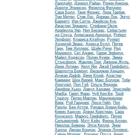
Лангдэйл
,
Дэниэл Райан
,
Ронни Анкона
,
Дороти Эткинсон
,
Фенелла Филдинг
,
Сара Болл
,
Таня Фрэнкс
,
Лиза Тарбак
,
Том Митен
,
Стив Лос
,
Дориан Лок
,
Энгус
Барнетт
,
Изи Сатти
,
Джейсон Кук
,
Джастин Эдвардс
,
Стефани Окли
,
Арабелла Уир
,
Нил Бисвас
,
Себастьян
де Соуса
,
Александр Арнольд
,
Роберт
Уилфорт
,
Клариса Клэйтон
,
Руперт
Холидэй-Эванс
,
Алекса Булл
,
Питер
Ганн
,
Тим Уоллерс
,
Шэйн Ричи
,
Ред
Мадрелл
,
Сет Адамс
,
Гарри Энфилд
,
Майкл Ходжсон
,
Полин Куирк
,
Эмма
Стэнсфилд
,
Жаклин Тонг
,
Дженни Жуль
,
Джек Лотиан
,
Уилл Янг
,
Джэй Гриффитс
,
Шарлотта Бомонт
,
Джорджия Хеншоу
,
Дункан Дафф
,
Джек Клоф
,
Аластер
Камминг
,
Шон Верей
,
Макс Болдри
,
Тоби
Лонгуорт
,
Пол Гэй
,
Ольга Федори
,
Джефри Хьюз
,
Давуд Хадами
,
Элисдейр
МакКи
,
Гарет Фарр
,
Чуй Кен-Бе
,
Трой
Глазгоу
,
Питер Мартин
,
Манджиндер
Вирк
,
Рэй Гарднер
,
Люси Гейп
,
Пол
Ридли
,
Бен Аттли
,
Ричард Дэвид-Кейн
,
Кевин Хадсон
,
Дэвид Кристиан
,
Сара
Коунселл
,
Маркус Гриффитс
,
Питер
Сильверлиф
,
Мэтт Кэйн
,
Фиона Аллен
,
Николас Бевени
,
Элси Келли
,
Энни
Халли
,
Джоан Кондон
,
Элинор Лоуренс
,
Сиван Моррис
,
Лоуренс Посса
,
Амир