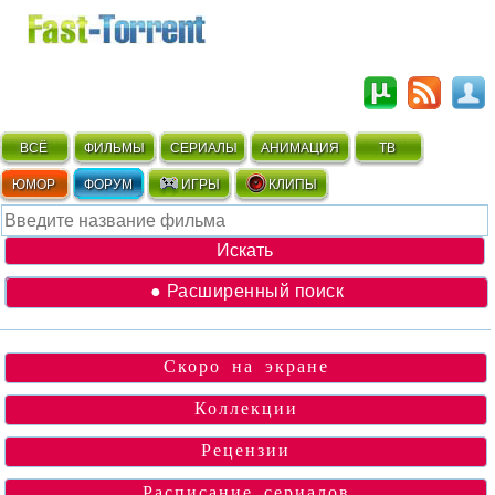
ВСЁ
ФИЛЬМЫ
СЕРИАЛЫ
АНИМАЦИЯ
ТВ
ЮМОР
ФОРУМ
ИГРЫ
КЛИПЫ
● Расширенный поиск
Скоро на экране
Коллекции
Рецензии
Расписание сериалов