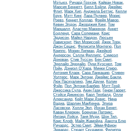
Мэтьюз
,
Ричард Грэхэм
,
Кайван Новак
,
Марсия Беннетт
,
Билл Бэйли
,
Джеймс
Флит
,
Марк Хип
,
Анджела Беттис
,
Келли
Брук
,
Мэтт Кинг
,
Лара Пулвер
,
Морис
Роевз
,
Кеннет Коллар
,
Фрейя Мавор
,
Кевин Элдон
,
Джорджия Кинг
,
Том
Маршалл
,
Аластер Маккензи
,
Аннет
Бэдленд
,
Сара Солемани
,
Крис
Эддисон
,
Майкл Нардон
,
Люсьен
Лависконт
,
Нил Мориссей
,
Джек Торн
,
Джон Сешнс
,
Фелисити Монтегю
,
Пол
Криппс
,
Морин Липман
,
Джейкоб
Андерсон
,
Сэлли Филлипс
,
Сэмюэл
Донован
,
Стив Туссэн
,
Бен Смит
,
Эделайо Эдедайо
,
Пуки Куэснел
,
Том
Пэйн
,
Дэниэл О’Хара
,
Минки Спиро
,
Антония Кларк
,
Сара Ланкашир
,
Стивен
Уолтерс
,
Марк Энтони
,
Джеймс Бакли
,
Люк Паскуалино
,
Тим Дауни
,
Колин
Фэйр
,
Пол Энтони-Барбер
,
Мэтт Грэй
,
Джессика Сула
,
Акин Гази
,
Генри Гаррет
,
Стэйси Дикинсон
,
Карл Теобалд
,
Олли
Александр
,
Кейт Мари Дэвис
,
Нина
Вадиа
,
Шарлин МакКенна
,
Элиза
Ласовски
,
Холли Эрл
,
Йохан Бенет
,
Каван Клеркин
,
Брендан Патрикс
,
Ингрид Лэйси
,
Таня Муди
,
Шон Тил
,
Крис Клоф
,
Майя Жамойда
,
Дакота Блю
Ричардс
,
Эстер Смит
,
Эйми-Ффион
Эдвардс
,
Стюарт Скудамор
,
Филиппа