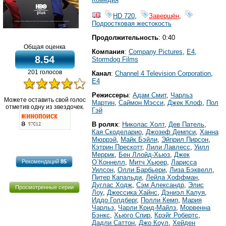
HD 720
,
Завершён
,
Подростковая жестокость
Продолжительность
: 0:40
Общая оценка
Компания
:
Company Pictures
,
E4
,
8.54
Stormdog Films
201 голосов
Канал
:
Channel 4 Television Corporation
,
E4
Режиссеры
:
Адам Смит
,
Чарльз
Можете оставить свой голос
Мартин
,
Саймон Мэсси
,
Джек Клоф
,
Пол
отметив одну из звездочек.
Гэй
В ролях
:
Николас Холт
,
Дев Патель
,
Кая Скоделарио
,
Джозеф Демпси
,
Ханна
Мюррэй
,
Майк Бэйли
,
Эйприл Пирсон
,
Кэтрин Прескотт
,
Лили Лавлесс
,
Уилл
Меррик
,
Бен Ллойд-Хьюз
,
Джек
О`Коннелл
,
Митч Хьюер
,
Ларисса
Рекомендаций
85
Уилсон
,
Олли Барбьери
,
Лиза Бэквелл
,
Питер Капальди
,
Лейла Хоффман
,
Дуглас Ходж
,
Сэм Александр
,
Элис
Просмотренные серии
Лоу
,
Джессика Хайнс
,
Дэниэл Калуя
,
Иддо Голдберг
,
Полли Кемп
,
Мария
Чарльз
,
Чарли Крид-Майлз
,
Морвенна
Бэнкс
,
Хьюго Спир
,
Крэйг Робертс
,
Дадли Саттон
,
Джо Коул
,
Хейден