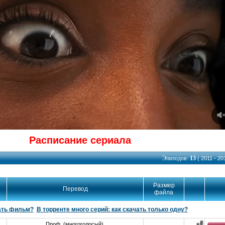
Расписание сериала
Эпизодов:
13
( 2011 - 201
Размер
Перевод
файла
ать фильм?
В торренте много серий: как скачать только одну?
Проф. (многоголосый)