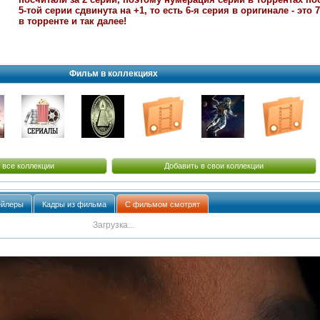
5-той серии сдвинута на +1, то есть 6-я серия в оригинале - это 7
в торренте и так далее!
Фильм в коллекциях
 все коллекции
Добавить в свои коллекции
ейлеры
Кадры из фильма
С фильмом смотрят
Загрузка...