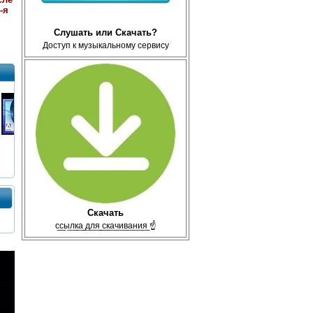
-я
Слушать или Скачать?
Доступ к музыкальному сервису
Скачать
с̲с̲ы̲л̲к̲а̲ ̲д̲л̲я̲ ̲с̲к̲а̲ч̲и̲в̲а̲н̲и̲я̲ ☝