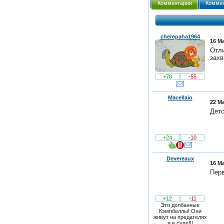
Комментарии
Коммен
cherepaha1964
16 Ма
Отли
зах
+78
-55
Macellaio
22 Ма
Детс
+24
-10
Devereaux
16 Ма
Перв
+12
-11
Это долбанные
Кэмпбеллы! Они
живут на предателях
и в супе!!!