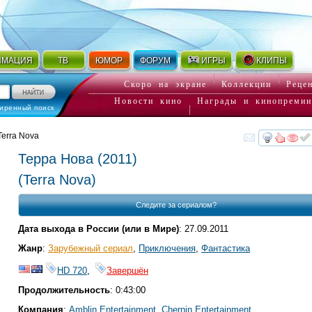
ИМАЦИЯ
ТВ
ЮМОР
ФОРУМ
ИГРЫ
КЛИПЫ
Скоро на экране
Коллекции
Реце
Новости кино
Награды и кинопремии
иренный поиск
Terra Nova
смот
Терра Нова
(2011)
(
Terra Nova
)
Следите за сериалом?
Дата выхода в России (или в Мире)
: 27.09.2011
Жанр
:
Зарубежный сериал
,
Приключения
,
Фантастика
HD 720
,
Завершён
Продолжительность
: 0:43:00
Компания
:
Amblin Entertainment
,
Chernin Entertainment