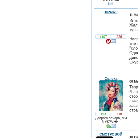
1026879
11 Ма
Инте
Жаль
туп
+107
-226
Напр
тем 
"сло
Одна
дино
шкур
Солоха
08 Ма
Терр
бы о
стор
шика
зашл
стр
+93
-118
Доброго вечора, МИ
З УКРАЇНИ !
СМОТРОВОЙ
10 Ок