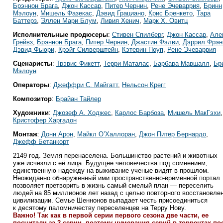
Брэннон Брага
,
Джон Кассар
,
Питер Чернин
,
Рене Эчеваррия
,
Бринн
Мэлоун
,
Мишель Фазекас
,
Дэвид Грациано
,
Крис Бренкето
,
Тара
Баттерз
,
Эллен Мари Блум
,
Ливия Хенич
,
Марк Х. Овитц
Исполнительные продюсеры
:
Стивен Спилберг
,
Джон Кассар
,
Але
Грейвз
,
Брэннон Брага
,
Питер Чернин
,
Джастин Фэлви
,
Дэррил Фрэн
Дэвид Фьюри
,
Крэйг Силверштейн
,
Кэтерин Поуп
,
Рене Эчеваррия
Сценаристы
:
Трэвис Фикетт
,
Терри Маталас
,
Барбара Маршалл
,
Бр
Мэлоун
Операторы
:
Джеффри С. Майгатт
,
Нельсон Крегг
Композитор
:
Брайан Тайлер
Художники
:
Джозеф А. Ходжес
,
Карлос Барбоза
,
Мишель МакГэхи
,
Кристофер Харгадон
Монтаж
:
Донн Арон
,
Майкл О’Халлоран
,
Джон Питер Бернардо
,
Джефф Бетанкорт
2149 год. Земля перенаселена. Большинство растений и животных
уже исчезли с её лица. Будущее человечества под сомнением,
единственную надежду на выживание ученые видят в прошлом.
Неожиданно обнаруженный ими пространственно-временной портал
позволяет претворить в жизнь самый смелый план — переселить
людей на 85 миллионов лет назад с целью повторного восстановле
цивилизации. Семье Шеннонов выпадает честь присоединиться
к десятому паломничеству переселенцев на Терру Нову.
Важно! Так как в первой серии первого сезона две части, ее
посчитали за 2 серии, поэтому нумерация серий в торрентах по