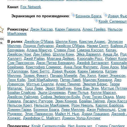
Канал
:
Fox Network
Экранизация по произведению
:
Брэннон Брага
,
Дэвид Фь
Крэйг Силвершт
Режиссеры
:
Джон Кассар
,
Карен Гавиола
,
Алекс Грейвз
,
Нельсон
МакКормик
лос
В ролях
:
Джейсон О’Мара
,
Шелли Конн
,
Кристин Адамс
,
Эллисон
к.
Миллер
,
Лэндон Либуарон
,
Джейсон О'Мара
,
Наоми Скотт
,
Байрон Д
Брочманн
,
Алана Мансур
,
Стивен Лэнг
,
Симона Кэссел
,
Келач
,
Джейсон Чонг
,
Дин Гейер
,
Шэлли Конн
,
Эйка Дарвилл
,
Аиша Ди
,
Род
Халлетт
,
Джей Райан
,
Моргана Дейвис
,
Кэролайн Росс
,
Роберт Коле
Сэм Парсонсон
,
Джон Питер Бернардо
,
Джефф Бетанкорт
,
Кэролай
Брейзиер
,
Кристофер Соммерс
,
Анна Лизе Филлипс
,
Донн Арон
,
Ма
О’Халлоран
,
Крис Беттс
,
Дэвид Фьюри
,
Карен Гавиола
,
Катрин
Миллер
,
Трэвис Фикетт
,
Пачаро Мзембе
,
Лес Хилл
,
Керит Эткинсон
,
Леон Кэйн
,
Трой МакКайндер
,
Питер Ламб
,
Мадлен Кеннеди
,
Джо
Дэвидсон
,
Мэттью Скалли
,
Алекс Пиндер
,
Эмилия Бёрнс
,
Терри
Маталас
,
Тодд Леви
,
Эверт МакКуин
,
Хенк Ван Эген
,
Мэттью Путле
Брайан Спайсер
,
Эшли Цукерман
,
Роми Пулье
,
Келли Марсел
,
Джейсон Уайлдер
,
Софиа Эмберсон-Бэйн
,
Луис Тосио Окада
,
Мидо
Хамада
,
Ласарус Ратуэре
,
Эрин Коннор
,
Брайан Тайлер
,
Джон Касс
Нельсон Крегг
,
Нельсон МакКормик
,
Роэн Николь
,
Карлос Барбоза
,
Дэмиен Гарви
,
Брэннон Брага
,
Леви Миллер
,
Джон Рейнольдс
,
Стив
Роджерс
,
Элис Паркинсон
,
Майкл Н. Нью
,
Дэвид Грациано
,
Джозеф 
Ходжес
,
Джеффри С. Майгатт
,
Дэмиэн Уолш-Хоулинг
Продюсеры
:
Крэйг Силверштейн
,
Нил Ахерн мл.
,
Стивен Спилберг
,