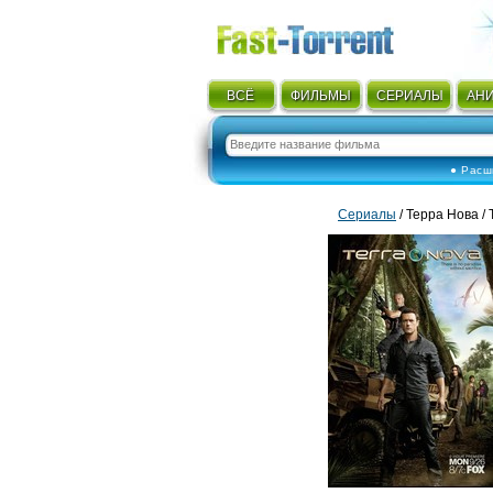
ВСЁ
ФИЛЬМЫ
СЕРИАЛЫ
АН
● Расш
Сериалы
/ Терра Нова / 