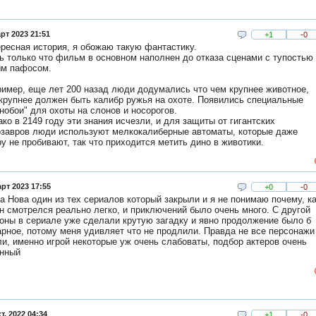
рт 2023 21:51
+1
-0
ресная история, я обожаю такую фантастику.
 только что фильм в основном наполнен до отказа сценами с тупостью
ым пафосом.
имер, еще лет 200 назад люди додумались что чем крупнее животное,
крупнее должен быть калибр ружья на охоте. Появились специальные
нобои" для охоты на слонов и носорогов.
ко в 2149 году эти знания исчезли, и для защиты от гигантских
завров люди используют мелкокалиберные автоматы, которые даже
у не пробивают, так что приходится метить дино в животики.
рт 2023 17:55
+0
-0
а Нова один из тех сериалов который закрыли и я не понимаю почему, к
н смотрелся реально легко, и приключений было очень много. С другой
оны в сериале уже сделали крутую загадку и явно продолжение было б
рное, потому меня удивляет что не продлили. Правда не все персонажи
и, именно игрой некоторые уж очень слабоваты, подбор актеров очень
анный
т. 2022 04:34
+1
-0