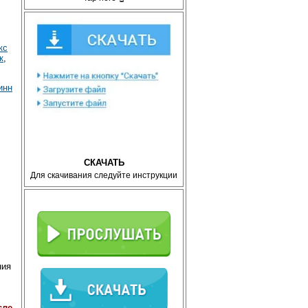
кс
к
,
инн
СКАЧАТЬ
Для скачивания следуйте инструкции
ния
сле