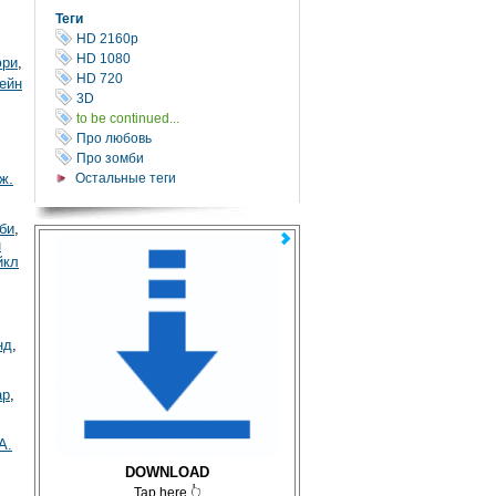
Теги
HD 2160р
HD 1080
юри
,
HD 720
ейн
3D
to be continued...
Про любовь
Про зомби
ж.
Остальные теги
би
,
н
йкл
нд
,
ар
,
А.
DOWNLOAD
Tap here 👆