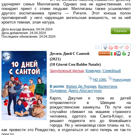
удочеряет семья Миллиганов. Однако она не единственная, кто
покидает приют с этими людьми: Миллиганы также усыновляют
другого воспитанника приюта — Ригеля. Этот юноша полон
противоречий: у него чарующая ангельская внешность, но за ней
кроется темная, злая натура.
Дата выхода фильма: 04.04.2024
Скачать
Дата добавления: 24.04.2024
Последнее обновление: 24.04.2024
смотреть
инте
Десять Дней С Сантой
2
HD
(2021)
(
10 Giorni Con Babbo Natale
)
Зарубежный фильм
,
Комедия
,
Семейный
HD 1080
,
Новогодние
В ролях
:
Фабио Де Луиджи
,
Валентина
Лодовини
,
Диего Абатантуоно
Карло, Джулия и трое их детей
отправляются в Швецию на
рождественские каникулы. По пути они
случайно сбивают на машине странного
человека, одетого как Санта-Клаус, и
решают подвезти его до ближайшего
города. Но у незнакомца свои планы на то,
как провести это Рождество, и отделаться от него теперь не так-то
просто.