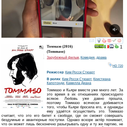
смотреть
инте
Томмазо
(2016)
1
(
Tommaso
)
Зарубежный фильм
,
Комедия
,
драма
HD 720
Режиссер
:
Ким Росси Стюарт
В ролях
:
Ким Росси Стюарт
,
Кристиана
Капотонди
,
Камилла Диана
Томмазо и Кьяри вместе уже много лет. За
это время в их отношениях происходило
всякое. Любовь уже давно прошла,
поэтому Томмазо всячески добивается
того, чтобы Кьяри бросила его, и однажды
ему удаётся осуществить это. Томмазо
считает, что это его билет к свободе, где он сможет совершать
бездумные и авантюрные поступки. Однако вскоре актёр понимает,
что он может лишь бесконечно разыгрывать одну и ту же партию, не