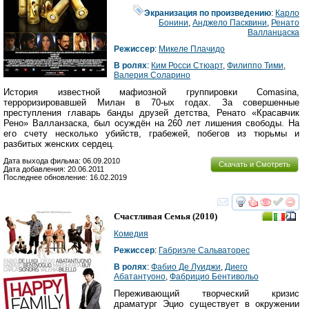
Экранизация по произведению
:
Карло
Бонини
,
Анджело Пасквини
,
Ренато
Валланцаска
Режиссер
:
Микеле Плачидо
В ролях
:
Ким Росси Стюарт
,
Филиппо Тими
,
Валерия Соларино
История известной мафиозной группировки Comasina,
терроризировавшей Милан в 70-ых годах. За совершенные
преступления главарь банды друзей детства, Ренато «Красавчик
Рено» Валланзаска, был осуждён на 260 лет лишения свободы. На
его счету несколько убийств, грабежей, побегов из тюрьмы и
разбитых женских сердец.
Дата выхода фильма: 06.09.2010
Скачать и Смотреть
Дата добавления: 20.06.2011
Последнее обновление: 16.02.2019
смотреть
инте
Счастливая Семья
(2010)
Комедия
Режиссер
:
Габриэле Сальваторес
В ролях
:
Фабио Де Луиджи
,
Диего
Абатантуоно
,
Фабрицио Бентивольо
Переживающий творческий кризис
драматург Эцио существует в окружении