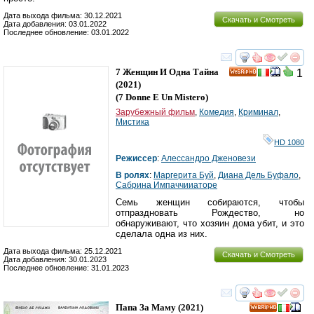
Дата выхода фильма: 30.12.2021
Скачать и Смотреть
Дата добавления: 03.01.2022
Последнее обновление: 03.01.2022
смотреть
инте
7 Женщин И Одна Тайна
1
HD
(2021)
(
7 Donne E Un Mistero
)
Зарубежный фильм
,
Комедия
,
Криминал
,
Мистика
HD 1080
Режиссер
:
Алессандро Дженовези
В ролях
:
Маргерита Буй
,
Диана Дель Буфало
,
Сабрина Импаччииаторе
Семь женщин собираются, чтобы
отпраздновать Рождество, но
обнаруживают, что хозяин дома убит, и это
сделала одна из них.
Дата выхода фильма: 25.12.2021
Скачать и Смотреть
Дата добавления: 30.01.2023
Последнее обновление: 31.01.2023
смотреть
инте
Папа За Маму
(2021)