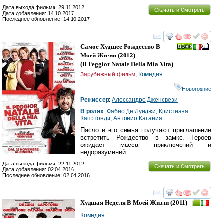
Дата выхода фильма: 29.11.2012
Скачать и Смотреть
Дата добавления: 14.10.2017
Последнее обновление: 14.10.2017
смотреть
инте
Самое Худшее Рождество В
Моей Жизни
(2012)
(
Il Peggior Natale Della Mia Vita
)
Зарубежный фильм
,
Комедия
Новогодние
Режиссер
:
Алессандро Дженовези
В ролях
:
Фабио Де Луиджи
,
Кристиана
Капотонди
,
Антонио Катания
Паоло и его семья получают приглашение
встретить Рождество в замке. Героев
ожидает масса приключений и
недоразумений.
Дата выхода фильма: 22.11.2012
Скачать и Смотреть
Дата добавления: 02.04.2016
Последнее обновление: 02.04.2016
смотреть
инте
Худшая Неделя В Моей Жизни
(2011)
Комедия