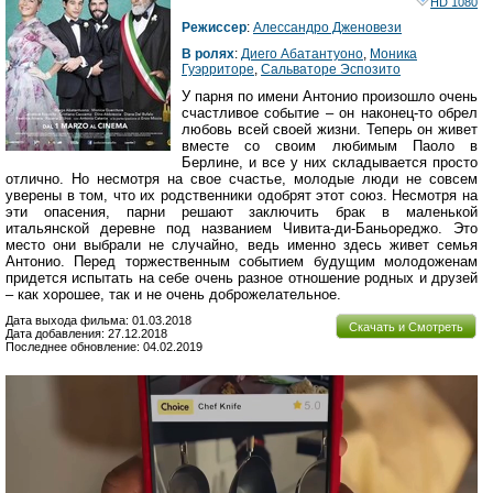
HD 1080
Режиссер
:
Алессандро Дженовези
В ролях
:
Диего Абатантуоно
,
Моника
Гуэрриторе
,
Сальваторе Эспозито
У парня по имени Антонио произошло очень
счастливое событие – он наконец-то обрел
любовь всей своей жизни. Теперь он живет
вместе со своим любимым Паоло в
Берлине, и все у них складывается просто
отлично. Но несмотря на свое счастье, молодые люди не совсем
уверены в том, что их родственники одобрят этот союз. Несмотря на
эти опасения, парни решают заключить брак в маленькой
итальянской деревне под названием Чивита-ди-Баньореджо. Это
место они выбрали не случайно, ведь именно здесь живет семья
Антонио. Перед торжественным событием будущим молодоженам
придется испытать на себе очень разное отношение родных и друзей
– как хорошее, так и не очень доброжелательное.
Дата выхода фильма: 01.03.2018
Скачать и Смотреть
Дата добавления: 27.12.2018
Последнее обновление: 04.02.2019