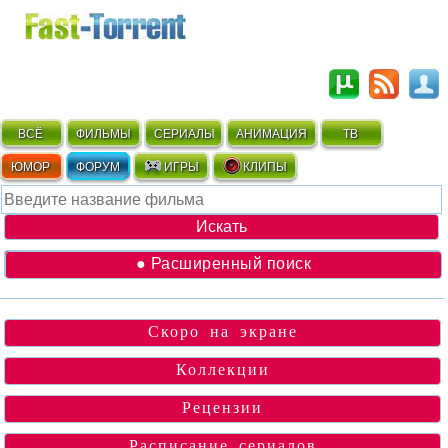
ВСЁ
ФИЛЬМЫ
СЕРИАЛЫ
АНИМАЦИЯ
ТВ
ЮМОР
ФОРУМ
ИГРЫ
КЛИПЫ
● Расширенный поиск
Скоро на экране
Коллекции
Рецензии
Расписание сериалов