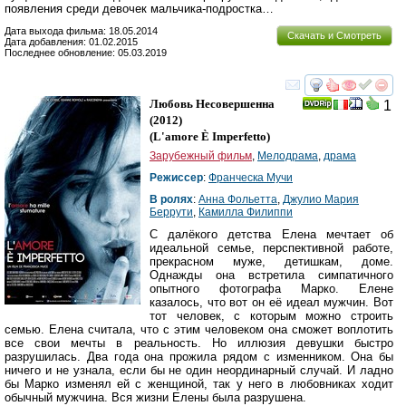
появления среди девочек мальчика-подростка…
Дата выхода фильма: 18.05.2014
Скачать и Смотреть
Дата добавления: 01.02.2015
Последнее обновление: 05.03.2019
смотреть
инте
Любовь Несовершенна
1
(2012)
(
L'amore È Imperfetto
)
Зарубежный фильм
,
Мелодрама
,
драма
Режиссер
:
Франческа Мучи
В ролях
:
Анна Фольетта
,
Джулио Мария
Беррути
,
Камилла Филиппи
С далёкого детства Елена мечтает об
идеальной семье, перспективной работе,
прекрасном муже, детишкам, доме.
Однажды она встретила симпатичного
опытного фотографа Марко. Елене
казалось, что вот он её идеал мужчин. Вот
тот человек, с которым можно строить
семью. Елена считала, что с этим человеком она сможет воплотить
все свои мечты в реальность. Но иллюзия девушки быстро
разрушилась. Два года она прожила рядом с изменником. Она бы
ничего и не узнала, если бы не один неординарный случай. И ладно
бы Марко изменял ей с женщиной, так у него в любовниках ходит
обычный мужчина. Вся жизни Елены была разрушена.