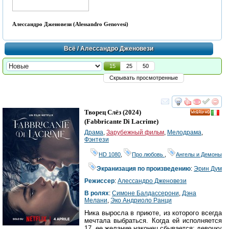
Алессандро Дженовези (Alessandro Genovesi)
Всё
/ Алессандро Дженовези
15
25
50
Скрывать просмотренные
смотреть
инте
Творец Слёз
(2024)
HD
(
Fabbricante Di Lacrime
)
Драма
,
Зарубежный фильм
,
Мелодрама
,
Фэнтези
HD 1080
,
Про любовь
,
Ангелы и Демоны
Экранизация по произведению
:
Эрин Дум
Режиссер
:
Алессандро Дженовези
В ролях
:
Симоне Балдассерони
,
Дэна
Мелани
,
Эко Андриоло Ранци
Ника выросла в приюте, из которого всегда
мечтала выбраться. Когда ей исполняется
17, ее желание наконец сбывается: девочку