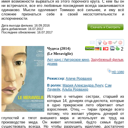
имея возможности вырваться из этого порочного круга. С кем бы он
ни встречался, все его любовные похождения всегда заканчиваются
одинаково. Мысли одолевают Томмазо всё сильнее, и ему всё
сложнее признаться себе в своей несостоятельности и
испорченности.
Дата выхода фильма: 16.09.2016
Скачать и Смотреть
Дата добавления: 16.07.2017
Последнее обновление: 16.07.2017
смотреть
инте
Чудеса
(2014)
2
(
Le Meraviglie
)
Арт-хаус / Авторское кино
,
Зарубежный фильм
,
драма
HD 1080
Режиссер
:
Аличе Рорвахер
В ролях
:
Мария Александра Лунгу
,
Сэм
Лаувейк
,
Альба Рорвахер
История о четырех сестрах, старшей из
которых 14, дочерях отца-деспота, которые
в одно прекрасное лето обретают опыт
взросления. Отец — тиран прежде всего
потому, что желает уберечь дочерей от
глупостей и тягот внешнего мира и использует их труд на
производстве меда. Он живет иллюзией, будто семья будет
существовать всегда. Но чтобы разрушить идиллию, достаточно