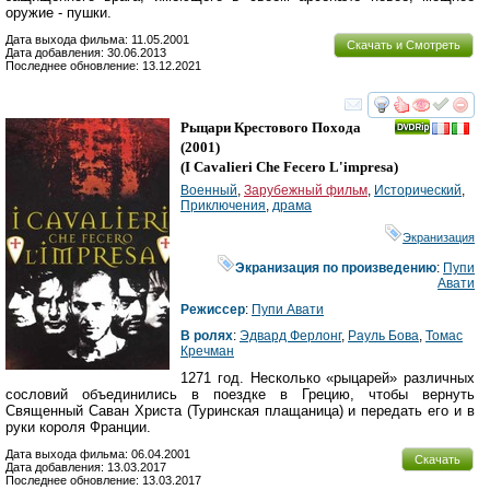
оружие - пушки.
Дата выхода фильма: 11.05.2001
Скачать и Смотреть
Дата добавления: 30.06.2013
Последнее обновление: 13.12.2021
смотреть
инте
Рыцари Крестового Похода
(2001)
(
I Cavalieri Che Fecero L'impresa
)
Военный
,
Зарубежный фильм
,
Исторический
,
Приключения
,
драма
Экранизация
Экранизация по произведению
:
Пупи
Авати
Режиссер
:
Пупи Авати
В ролях
:
Эдвард Ферлонг
,
Рауль Бова
,
Томас
Кречман
1271 год. Несколько «рыцарей» различных
сословий объединились в поездке в Грецию, чтобы вернуть
Священный Саван Христа (Туринская плащаница) и передать его и в
руки короля Франции.
Дата выхода фильма: 06.04.2001
Скачать
Дата добавления: 13.03.2017
Последнее обновление: 13.03.2017