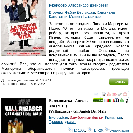
Режиссер
:
Алессандро Дженовези
В ролях
:
Фабио Де Луиджи
,
Кристиана
Капотонди
,
Моника Гуэрриторе
За неделю до свадьбы Паоло и Маргериты.
Паоло 40 лет, он живет в Милане, имеет
работу, которая ему нравится, и друга
Ивана, который будет свидетелем на
свадьбе. Маргерите 30 лет и она выросла в
обеспеченной семье среднего класса
родителей снобов. Опасаясь не
понравиться им и безумно волнуясь, Паоло
попадает в целый вихрь трагикомических
событий. Все, что он делает для того, чтобы угодить родителям
Маргериты оборачивается полной катастрофой, грозящей
окончательно и бесповоротно разрушить их брак.
Дата выхода фильма: 28.10.2011
Скачать
Дата добавления: 16.10.2023
смотреть
инте
Валланцаска - Ангелы
9
Ray
Зла
(2010)
(
Vallanzasca - Gli Angeli Del Male
)
Биография
,
Зарубежный фильм
,
Криминал
,
Триллер
,
драма
HD 1080
,
HD 720
,
Экранизация