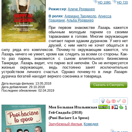
HD 1080
,
HD 720
Режиссер
:
Аличе Рорвахер
В ролях
:
Адриано Тардиоло
,
Агнесса
Грациани
,
Альба Рорвахер
При первом знакомстве Лазарь кажется
обычным молодым парнем со своими
тараканами в голове. Многие окружающие
считают парня эдаким дурачком. У него нет
друзей, с ним никто не хочет общаться в
силу ряда его комплексов. Почему-то окружающим кажется, что
Лазарь ничего не умеет, кроме как следить за всеми со стороны. Как-
то раз парень знакомится с сыном влиятельного бизнесмена
Танкреди. Лазарь видит, что парню всё нипочём. Он не интересуется
жизнью окружающих, ведь постоянно занят исключительно
устройством личного счастья. Однако почему-то в лице Лазаря-
дурачка богатей находит верного союзника и товарища.
Дата выхода фильма: 13.05.2018
Скачать и Смотреть
Дата добавления: 29.10.2018
Последнее обновление: 02.04.2019
смотреть
инте
Моя Большая Итальянская
1
Гей-Свадьба
(2018)
(
Puoi Baciare Lo Sposo
)
Зарубежный фильм
,
Комедия