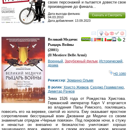
своих персонажей и пытается довести свое
произведение до финала...
Дата выхода фильма:
Скачать и Смотреть
04.03.2010
Дата добавления: 13.09.2023
смотреть
инте
Великий Медичи:
2
Рыцарь Войны
(2001)
(
Il Mestiere Delle Armi
)
Военный
,
Зарубежный фильм
,
Исторический
,
драма
HD 1080
Режиссер
:
Эрманно Ольми
В ролях
:
Христо Живков
,
Серджо Грамматико
,
Димитар Рачков
Зима 1526 года от Рождества Христова.
Германский император Карл V вторгается
во владения Папы Римского, поклявшись
повесить его на веревке, свитой из золота. Ему оказывает яростное
сопротивление бесстрашный воин Джованни де Медичи со своим
знаменитым отрядом «Черные повязки». Под покровом ночи, в стужу
и ненастье он внезапно и безжалостно уничтожает хорошо
защищенного врага, имеющего в своем арсенале новое, мощное