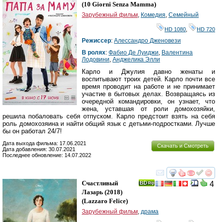
HD
(
10 Giorni Senza Mamma
)
Зарубежный фильм
,
Комедия
,
Семейный
HD 1080
,
HD 720
Режиссер
:
Алессандро Дженовези
В ролях
:
Фабио Де Луиджи
,
Валентина
Лодовини
,
Анджелика Элли
Карло и Джулия давно женаты и
воспитывают троих детей. Карло почти все
время проводит на работе и не принимает
участие в бытовых делах. Возвращаясь из
очередной командировки, он узнает, что
жена, уставшая от роли домохозяйки,
решила побаловать себя отпуском. Карло предстоит взять на себя
роль домохозяина и найти общий язык с детьми-подростками. Лучше
бы он работал 24/7!
Дата выхода фильма: 17.06.2021
Скачать и Смотреть
Дата добавления: 30.07.2021
Последнее обновление: 14.07.2022
смотреть
инте
Счастливый
4
Лазарь
(2018)
(
Lazzaro Felice
)
Зарубежный фильм
,
драма