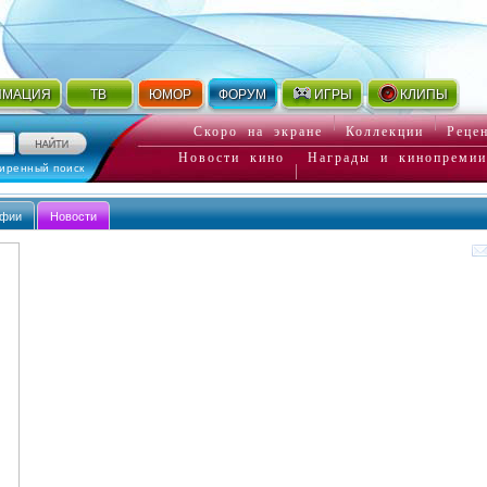
ИМАЦИЯ
ТВ
ЮМОР
ФОРУМ
ИГРЫ
КЛИПЫ
Скоро на экране
Коллекции
Реце
Новости кино
Награды и кинопремии
иренный поиск
афии
Новости