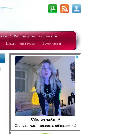
нзии
Расписание сериалов
Наши новости
Трейлеры
500м от тебя 📍
Она уже ждёт первое сообщение 🥵