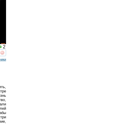
2
реть
интересует
ники
ять,
тре
знь
во,
али
елей
абы
 три
вие,