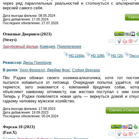
через ряд параллельных реальностей и столкнуться с альтернатив
версией самого себя.
Дата выхода фильма: 08.05.2024
Скача
Дата добавления: 17.05.2024
Последнее обновление: 27.07.2026
Отвязные Дворняги
(2023)
(
Strays
)
смот
Зарубежный фильм
,
Комедия
,
Приключения
HD 2160р
,
HD 1080
,
HD 720
,
Про с
Режиссер
:
Джош Гринбаум
В ролях
:
Уилл Феррелл
,
Джейми Фокс
,
София Вергара
Пёс Рэджи обожал своего хозяина-алкоголика, хотя тот постоя
пытался избавиться от питомца. Очередная попытка удаётся, пё
теряется, зато знакомится с компанией бродячих собак, кото
объясняют наивному оптимисту, как жестоко поступал с ним хозя
Теперь у Рэджи появляется новая цель — вернуться домой и отку
гадкому человеку мужское хозяйство.
Дата выхода фильма: 17.08.2023
Скачать и Смотре
Дата добавления: 19.09.2023
Последнее обновление: 05.04.2024
Форсаж 10
(2023)
Ray
(
Fast X
)
смот