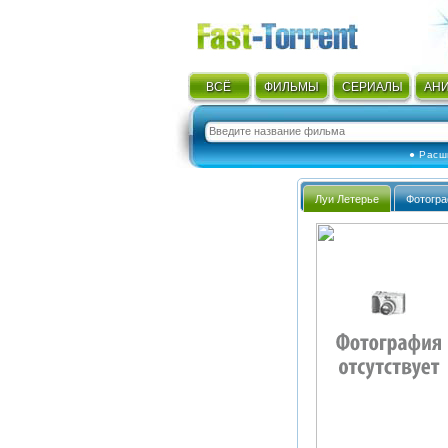
ВСЁ
ФИЛЬМЫ
СЕРИАЛЫ
АН
● Расш
Луи Летерье
Фотогр