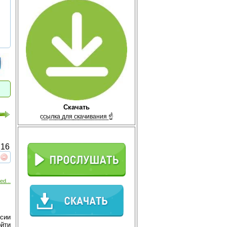
Скачать
с̲с̲ы̲л̲к̲а̲ ̲д̲л̲я̲ ̲с̲к̲а̲ч̲и̲в̲а̲н̲и̲я̲ ☝
16
реть
интересует
ed...
рсии
йти