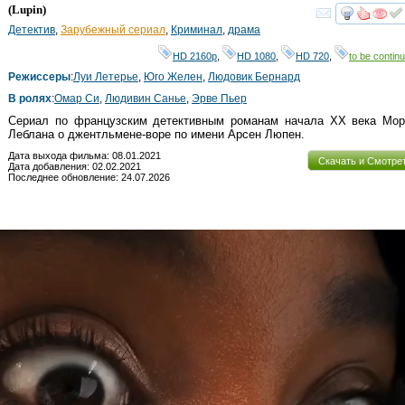
HD
(
Lupin
)
смот
Детектив
,
Зарубежный сериал
,
Криминал
,
драма
HD 2160р
,
HD 1080
,
HD 720
,
to be continu
Режиссеры
:
Луи Летерье
,
Юго Желен
,
Людовик Бернард
В ролях
:
Омар Си
,
Людивин Санье
,
Эрве Пьер
Сериал по французским детективным романам начала ХХ века Мор
Леблана о джентльмене-воре по имени Арсен Люпен.
Дата выхода фильма: 08.01.2021
Скачать и Смотре
Дата добавления: 02.02.2021
Последнее обновление: 24.07.2026