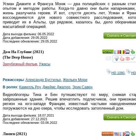
Усман Диаките и Франсуа Монж — два полицейских с разным стил
опытом и методом работы. Когда-то давно они были напарниками,
жизнь разлучила героев. И вот, спустя десять лет, Усман и Фран
воссоединяются для нового совместного расследования, кото
приводит их в Альпы, где рядовое, казалось бы, дело оборачивае
масштабной операцией.
Дата выхода фильма: 06.05.2022
Скачать и Смотре
Дата добавления: 29.05.2022
Последнее обновление: 29.05.2022
Дом На Глубине
(2021)
(
The Deep House
)
смот
Зарубежный фильм
,
Ужасы
HD 1080
,
HD
Режиссеры
:
Александр Бустильо
,
Жюльен Мори
В ролях
:
Камилль Роу
,
Джеймс Джаггер
,
Эрик Савен
Видеоблогеры Тина и Бен путешествуют по миру, снимая ста
заброшенные здания. Решив впечатлить подписчиков, они приезжаю
регион на юго-западе Франции, известный частыми наводнениями
погружаются на дно озера, чтобы исследовать затопленный дом.
Дата выхода фильма: 18.07.2021
Скачать и Смотре
Дата добавления: 27.12.2021
Последнее обновление: 03.06.2022
Люпен
(2021)