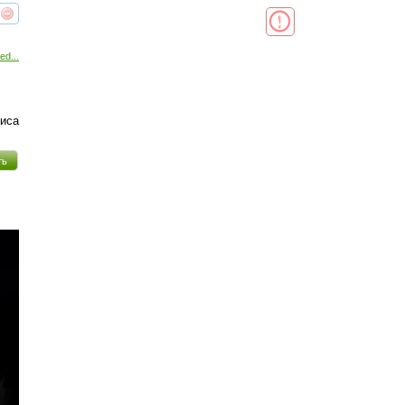
реть
интересует
ed...
иса
ть