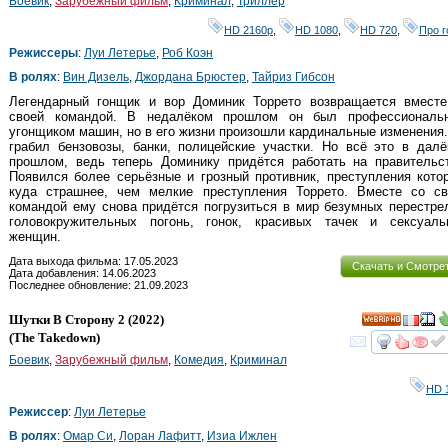
Боевик
,
Зарубежный фильм
,
Криминал
,
Триллер
HD 2160р
,
HD 1080
,
HD 720
,
Про г
Режиссеры
:
Луи Летерье
,
Роб Коэн
В ролях
:
Вин Дизель
,
Джордана Брюстер
,
Тайриз Гибсон
Легендарный гонщик и вор Доминик Торрето возвращается вместе
своей командой. В недалёком прошлом он был профессиональ
угонщиком машин, но в его жизни произошли кардинальные изменения
грабил бензовозы, банки, полицейские участки. Но всё это в дал
прошлом, ведь теперь Доминику придётся работать на правительст
Появился более серьёзные и грозный противник, преступления кото
куда страшнее, чем мелкие преступления Торрето. Вместе со св
командой ему снова придётся погрузиться в мир безумных перестре
головокружительных погонь, гонок, красивых тачек и сексуаль
женщин.
Дата выхода фильма: 17.05.2023
Скачать и Смотре
Дата добавления: 14.06.2023
Последнее обновление: 21.09.2023
Шутки В Сторону 2
(2022)
HD
(
The Takedown
)
смот
Боевик
,
Зарубежный фильм
,
Комедия
,
Криминал
HD 
Режиссер
:
Луи Летерье
В ролях
:
Омар Си
,
Лоран Лафитт
,
Изиа Ижлен