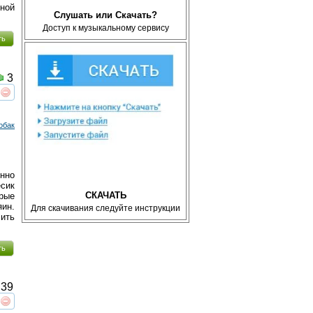
ной
Слушать или Скачать?
Доступ к музыкальному сервису
ть
3
реть
интересует
обак
нно
сик
СКАЧАТЬ
рые
ин.
Для скачивания следуйте инструкции
сить
ть
39
реть
интересует