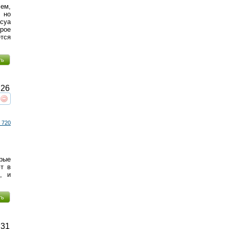
ем,
 но
суа
рое
тся
ть
26
реть
интересует
 720
рые
т в
, и
ть
31