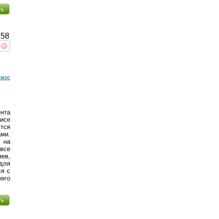
ть
58
реть
интересует
смос
ента
исе
ются
ами.
 на
все
ев,
 для
ся с
чего
ть