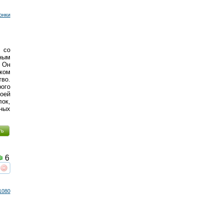
онки
 со
ным
. Он
ёком
во.
рого
оей
лок,
ных
ть
6
реть
интересует
1080