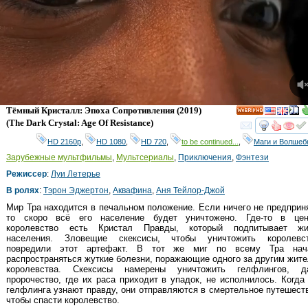
Тёмный Кристалл: Эпоха Сопротивления
(2019)
HD
(
The Dark Crystal: Age Of Resistance
)
смот
HD 2160р
,
HD 1080
,
HD 720
,
to be continued...
,
Маги и Волшеб
Зарубежные мультфильмы
,
Мультсериалы
,
Приключения
,
Фэнтези
Режиссер
:
Луи Летерье
В ролях
:
Тэрон Эджертон
,
Аквафина
,
Аня Тейлор-Джой
Мир Тра находится в печальном положение. Если ничего не предприн
то скоро всё его население будет уничтожено. Где-то в цен
королевство есть Кристал Правды, который подпитывает жи
населения. Зловещие скексисы, чтобы уничтожить королевст
повредили этот артефакт. В тот же миг по всему Тра нач
распространяться жуткие болезни, поражающие одного за другим жит
королевства. Скексисы намерены уничтожить гелфлингов, д
пророчество, где их раса приходит в упадок, не исполнилось. Когда
гелфлинга узнают правду, они отправляются в смертельное путешест
чтобы спасти королевство.