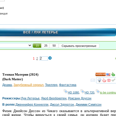
er)
анция
ВСЁ
/ ЛУИ ЛЕТЕРЬЕ
15
25
50
Скрывать просмотренные
1
2
Темная Материя
(2024)
HD
(
Dark Matter
)
смот
Драма
,
Зарубежный сериал
,
Триллер
,
Фантастика
HD 1080
,
HD 720
,
to be continu
Режиссеры
:
Луи Летерье
,
Якоб Вербрюгген
,
Роксанн Доусон
В ролях
:
Дженнифер Коннелли
,
Джоэл Эдгертон
,
Джимми Симпсон
Физик Джейсон Дессен из Чикаго оказывается в альтернативной ве
свой жизни. Чтобы вернуться к своей семье, он должен будет про