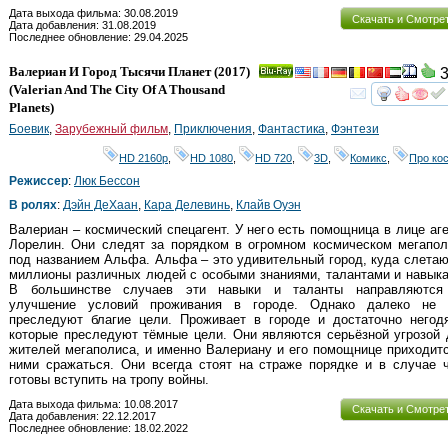
Дата выхода фильма: 30.08.2019
Скачать и Смотре
Дата добавления: 31.08.2019
Последнее обновление: 29.04.2025
Валериан И Город Тысячи Планет
(2017)
3
Ray
(
Valerian And The City Of A Thousand
смот
Planets
)
Боевик
,
Зарубежный фильм
,
Приключения
,
Фантастика
,
Фэнтези
HD 2160р
,
HD 1080
,
HD 720
,
3D
,
Комикс
,
Про ко
Режиссер
:
Люк Бессон
В ролях
:
Дэйн ДеХаан
,
Кара Делевинь
,
Клайв Оуэн
Валериан – космический спецагент. У него есть помощница в лице аг
Лорелин. Они следят за порядком в огромном космическом мегапол
под названием Альфа. Альфа – это удивительный город, куда слета
миллионы различных людей с особыми знаниями, талантами и навык
В большинстве случаев эти навыки и таланты направляются
улучшение условий проживания в городе. Однако далеко не 
преследуют благие цели. Проживает в городе и достаточно негодя
которые преследуют тёмные цели. Они являются серьёзной угрозой
жителей мегаполиса, и именно Валериану и его помощнице приходит
ними сражаться. Они всегда стоят на страже порядке и в случае 
готовы вступить на тропу войны.
Дата выхода фильма: 10.08.2017
Скачать и Смотре
Дата добавления: 22.12.2017
Последнее обновление: 18.02.2022