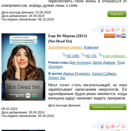
пересмотреть свою жизнь и отказаться от
компромиссов, впредь думая лишь о себе.
Дата выхода фильма: 13.09.2024
Скачать
Дата добавления: 24.09.2024
Последнее обновление: 06.10.2024
смотреть
инте
Еще Не Мертва
(2023)
HD
(
Not Dead Yet
)
Зарубежный сериал
,
Комедия
HD 1080
,
HD 720
,
to be continued...
Режиссеры
:
Дин Холлэнд
,
Шери Давани
,
Тодд
Холлэнд
В ролях
:
Джина Родригез
,
Ханна Саймон
,
Лорен Эш
Нелл хочет стать писательницей, но пока
зарабатывает написанием некрологов. Ее
однообразные будни резко меняются, когда
женщина вдруг начинает видеть призраков.
Дата выхода фильма:
Скачать и Смотреть
08.02.2023
Дата добавления: 26.04.2024
Последнее обновление: 05.05.2024
смотреть
инте