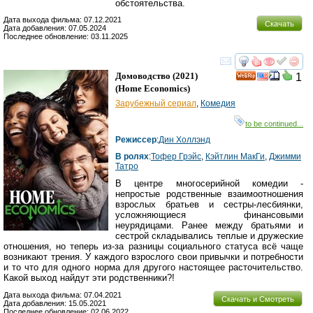
обстоятельства.
Дата выхода фильма: 07.12.2021
Скачать
Дата добавления: 07.05.2024
Последнее обновление: 03.11.2025
смотреть
инте
Домоводство
(2021)
1
(
Home Economics
)
Зарубежный сериал
,
Комедия
to be continued...
Режиссер
:
Дин Холлэнд
В ролях
:
Тофер Грэйс
,
Кэйтлин МакГи
,
Джимми
Татро
В центре многосерийной комедии -
непростые родственные взаимоотношения
взрослых братьев и сестры-лесбиянки,
усложняющиеся финансовыми
неурядицами. Ранее между братьями и
сестрой складывались теплые и дружеские
отношения, но теперь из-за разницы социального статуса всё чаще
возникают трения. У каждого взрослого свои привычки и потребности
и то что для одного норма для другого настоящее расточительство.
Какой выход найдут эти родственники?!
Дата выхода фильма: 07.04.2021
Скачать и Смотреть
Дата добавления: 15.05.2021
Последнее обновление: 02.06.2022