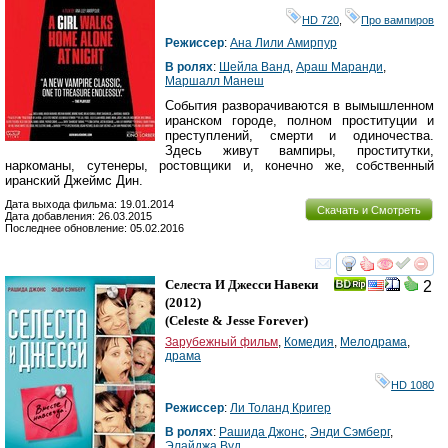
HD 720
,
Про вампиров
Режиссер
:
Ана Лили Амирпур
В ролях
:
Шейла Ванд
,
Араш Маранди
,
Маршалл Манеш
События разворачиваются в вымышленном
иранском городе, полном проституции и
преступлений, смерти и одиночества.
Здесь живут вампиры, проститутки,
наркоманы, сутенеры, ростовщики и, конечно же, собственный
иранский Джеймс Дин.
Дата выхода фильма: 19.01.2014
Скачать и Смотреть
Дата добавления: 26.03.2015
Последнее обновление: 05.02.2016
смотреть
инте
Селеста И Джесси Навеки
2
(2012)
(
Celeste & Jesse Forever
)
Зарубежный фильм
,
Комедия
,
Мелодрама
,
драма
HD 1080
Режиссер
:
Ли Толанд Кригер
В ролях
:
Рашида Джонс
,
Энди Сэмберг
,
Элайджа Вуд