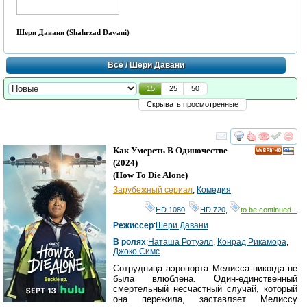
Шери Давани (Shahrzad Davani)
Всё
/ Шери Давани
15
25
50
Скрывать просмотренные
смотреть
инте
Как Умереть В Одиночестве
HD
(2024)
(
How To Die Alone
)
Зарубежный сериал
,
Комедия
HD 1080
,
HD 720
,
to be continued...
Режиссер
:
Шери Давани
В ролях
:
Наташа Ротуэлл
,
Конрад Рикамора
,
Джоко Симс
Сотрудница аэропорта Мелисса никогда не
была влюблена. Один-единственный
смертельный несчастный случай, который
она пережила, заставляет Мелиссу