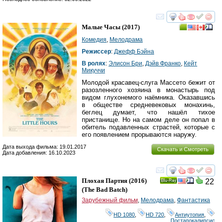
смотреть
инте
Малые Часы
(2017)
Комедия
,
Мелодрама
Режиссер
:
Джефф Бэйна
В ролях
:
Элисон Бри
,
Дэйв Франко
,
Кейт
Микуччи
Молодой красавец-слуга Массето бежит от
разозленного хозяина в монастырь под
видом глухонемого наёмника. Оказавшись
в обществе средневековых монахинь,
беглец думает, что нашёл тихое
пристанище. Но на самом деле он попал в
обитель подавленных страстей, которые с
его появлением прорываются наружу.
Дата выхода фильма: 19.01.2017
Скачать и Смотреть
Дата добавления: 16.10.2023
смотреть
инте
Плохая Партия
(2016)
22
Ray
(
The Bad Batch
)
Зарубежный фильм
,
Мелодрама
,
Фантастика
HD 1080
,
HD 720
,
Антиутопия
,
Постапокалипсис