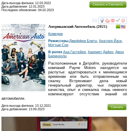
Дата выхода фильма: 12.03.2022
Скачать и Смотреть
Дата добавления: 12.01.2023
Последнее обновление: 04.02.2023
смотреть
инте
Американский Автомобиль
(2021)
Комедия
Режиссеры
:
Джеффри Блитц
,
Хеатхер Йаcк
,
Мэттью Сон
В ролях
:
Ана Гастейер
,
Харриет Дайер
,
Джон
Баринхолц
Расположенные в Детройте, руководители
компаний Payne Motors находятся на
распутье: адаптироваться к меняющимся
временам или быть отправленным на
свалку. Встряхивает дела новый
генеральный директор, чьи лидерские
качества, опыт и смекалка лишь немного
компенсируют отсутствие знаний об
автомобилях.
Дата выхода фильма: 13.12.2021
Скачать
Дата добавления: 13.09.2023