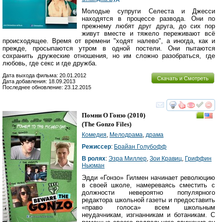
Молодые супруги Селеста и Джесси
находятся в процессе развода. Они по
прежнему любят друг друга, до сих пор
живут вместе и тяжело переживают всё
происходящее. Время от времени "ходят налево", а иногда, как и
прежде, просыпаются утром в одной постели. Они пытаются
сохранить дружеские отношения, но им сложно разобраться, где
любовь, где секс и где дружба.
Дата выхода фильма: 20.01.2012
Скачать и Смотреть
Дата добавления: 18.09.2013
Последнее обновление: 23.12.2015
смотреть
инте
Помни О Гонзо
(2010)
(
The Gonzo Files
)
Комедия
,
Мелодрама
,
драма
Режиссер
:
Брайан Голубофф
В ролях
:
Эзра Миллер
,
Зои Кравиц
,
Гриффин
Ньюман
Эдди «Гонзо» Гилмен начинает революцию
в своей школе, намереваясь сместить с
должности невероятно популярного
редактора школьной газеты и предоставить
«право голоса» всем школьным
неудачникам, изгнанникам и ботаникам. С