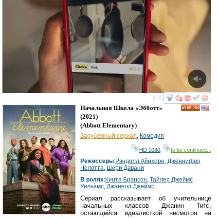
смотреть
инте
Начальная Школа «Эбботт»
HD
(2021)
(
Abbott Elementary
)
Зарубежный сериал
,
Комедия
HD 1080
,
to be continued...
Режиссеры
:
Рэндолл Айнхорн
,
Дженнифер
Челотта
,
Шери Давани
В ролях
:
Кинта Брансон
,
Тайлер Джеймс
Уильямс
,
Джанелл Джеймс
Сериал рассказывает об учительнице
начальных классов Джанин Тигс,
остающейся идеалисткой несмотря на