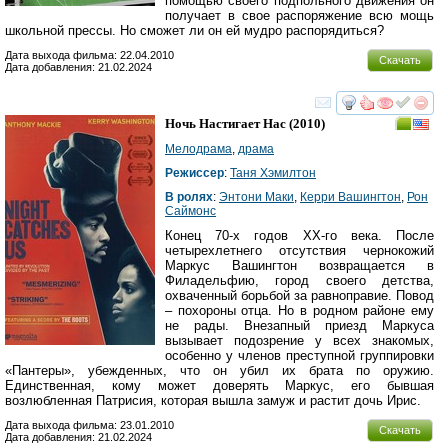
помощью своего подпольного движения он
получает в свое распоряжение всю мощь
школьной прессы. Но сможет ли он ей мудро распорядиться?
Дата выхода фильма: 22.04.2010
Скачать
Дата добавления: 21.02.2024
смотреть
инте
Ночь Настигает Нас
(2010)
Мелодрама
,
драма
Режиссер
:
Таня Хэмилтон
В ролях
:
Энтони Маки
,
Керри Вашингтон
,
Рон
Саймонс
Конец 70-х годов XX-го века. После
четырехлетнего отсутствия чернокожий
Маркус Вашингтон возвращается в
Филадельфию, город своего детства,
охваченный борьбой за равноправие. Повод
– похороны отца. Но в родном районе ему
не рады. Внезапный приезд Маркуса
вызывает подозрение у всех знакомых,
особенно у членов преступной группировки
«Пантеры», убежденных, что он убил их брата по оружию.
Единственная, кому может доверять Маркус, его бывшая
возлюбленная Патрисия, которая вышла замуж и растит дочь Ирис.
Дата выхода фильма: 23.01.2010
Скачать
Дата добавления: 21.02.2024