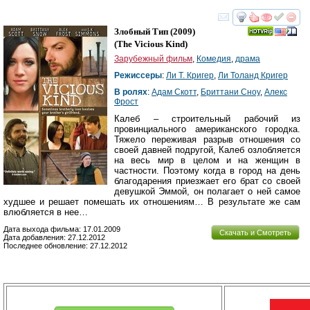
смотреть
инте
Злобный Тип
(2009)
(
The Vicious Kind
)
Зарубежный фильм
,
Комедия
,
драма
Режиссеры
:
Ли Т. Кригер
,
Ли Толанд Кригер
В ролях
:
Адам Скотт
,
Бриттани Сноу
,
Алекс
Фрост
Калеб – строительный рабочий из
провинциального американского городка.
Тяжело переживая разрыв отношения со
своей давней подругой, Калеб озлобляется
на весь мир в целом и на женщин в
частности. Поэтому когда в город на день
благодарения приезжает его брат со своей
девушкой Эммой, он полагает о ней самое
худшее и решает помешать их отношениям… В результате же сам
влюбляется в нее…
Дата выхода фильма: 17.01.2009
Скачать и Смотреть
Дата добавления: 27.12.2012
Последнее обновление: 27.12.2012