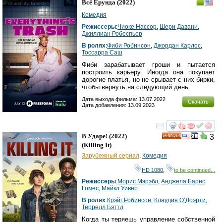
Всё Ерунда
(2022)
Комедия
Режиссеры
:
Чиоке Нассор
,
Шери Давани
,
Джиллиан Робеспьер
В ролях
:
Фиби Робинсон
,
Джордан Карлос
,
Тоccарра Cаш
Фиби зарабатывает гроши и пытается
построить карьеру. Иногда она покупает
дорогие платья, но не срывает с них бирки,
чтобы вернуть на следующий день.
Дата выхода фильма: 13.07.2022
Скачать
Дата добавления: 13.09.2023
смотреть
инте
В Ударе!
(2022)
3
HD
(
Killing It
)
Зарубежный сериал
,
Комедия
HD 1080
,
to be continued...
Режиссеры
:
Морис Мэрэбл
,
Анджела Барнс
Гомес
,
Майкл Уивер
В ролях
:
Крэйг Робинсон
,
Клаудия О’Доэрти
,
Террелл Бэттл
Когда ты теряешь управление собственной