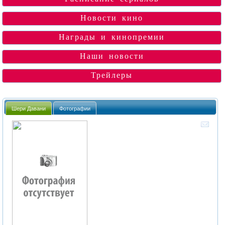
Новости кино
Награды и кинопремии
Наши новости
Трейлеры
Шери Давани
Фотографии