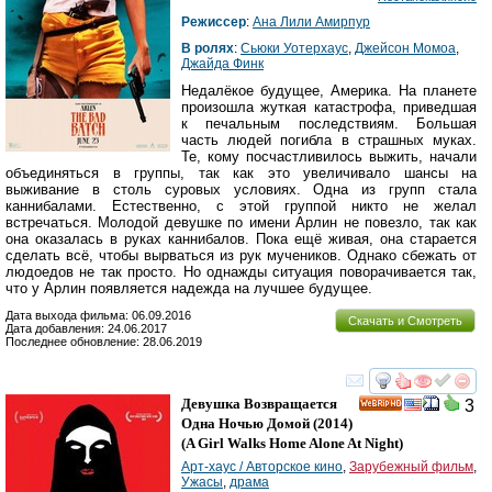
Режиссер
:
Ана Лили Амирпур
В ролях
:
Сьюки Уотерхаус
,
Джейсон Момоа
,
Джайда Финк
Недалёкое будущее, Америка. На планете
произошла жуткая катастрофа, приведшая
к печальным последствиям. Большая
часть людей погибла в страшных муках.
Те, кому посчастливилось выжить, начали
объединяться в группы, так как это увеличивало шансы на
выживание в столь суровых условиях. Одна из групп стала
каннибалами. Естественно, с этой группой никто не желал
встречаться. Молодой девушке по имени Арлин не повезло, так как
она оказалась в руках каннибалов. Пока ещё живая, она старается
сделать всё, чтобы вырваться из рук мучеников. Однако сбежать от
людоедов не так просто. Но однажды ситуация поворачивается так,
что у Арлин появляется надежда на лучшее будущее.
Дата выхода фильма: 06.09.2016
Скачать и Смотреть
Дата добавления: 24.06.2017
Последнее обновление: 28.06.2019
смотреть
инте
Девушка Возвращается
3
HD
Одна Ночью Домой
(2014)
(
A Girl Walks Home Alone At Night
)
Арт-хаус / Авторское кино
,
Зарубежный фильм
,
Ужасы
,
драма