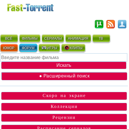
ВСЁ
ФИЛЬМЫ
СЕРИАЛЫ
АНИМАЦИЯ
ТВ
ЮМОР
ФОРУМ
ИГРЫ
КЛИПЫ
● Расширенный поиск
Скоро на экране
Коллекции
Рецензии
Расписание сериалов