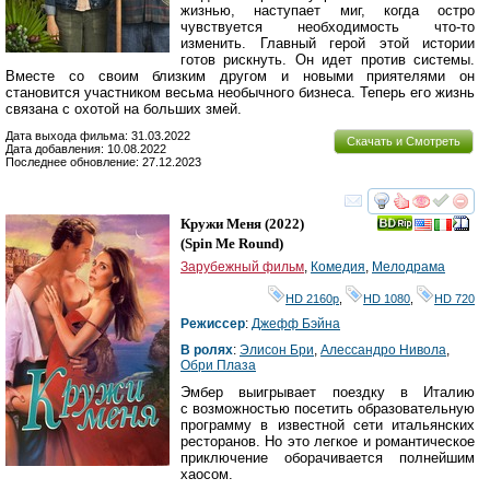
жизнью, наступает миг, когда остро
чувствуется необходимость что-то
изменить. Главный герой этой истории
готов рискнуть. Он идет против системы.
Вместе со своим близким другом и новыми приятелями он
становится участником весьма необычного бизнеса. Теперь его жизнь
связана с охотой на больших змей.
Дата выхода фильма: 31.03.2022
Скачать и Смотреть
Дата добавления: 10.08.2022
Последнее обновление: 27.12.2023
смотреть
инте
Кружи Меня
(2022)
(
Spin Me Round
)
Зарубежный фильм
,
Комедия
,
Мелодрама
HD 2160р
,
HD 1080
,
HD 720
Режиссер
:
Джефф Бэйна
В ролях
:
Элисон Бри
,
Алессандро Нивола
,
Обри Плаза
Эмбер выигрывает поездку в Италию
с возможностью посетить образовательную
программу в известной сети итальянских
ресторанов. Но это легкое и романтическое
приключение оборачивается полнейшим
хаосом.