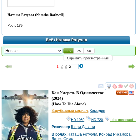
Наташа Ротуэлл (Natasha Rothwell)
Рост:
175
Всё
/ Наташа Ротуэлл
15
25
50
Скрывать просмотренные
1
2
3
смотреть
инте
Как Умереть В Одиночестве
HD
(2024)
(
How To Die Alone
)
Зарубежный сериал
,
Комедия
HD 1080
,
HD 720
,
to be continued...
Режиссер
:
Шери Давани
В ролях
:
Наташа Ротуэлл
,
Конрад Рикамора
,
Джоко Симс