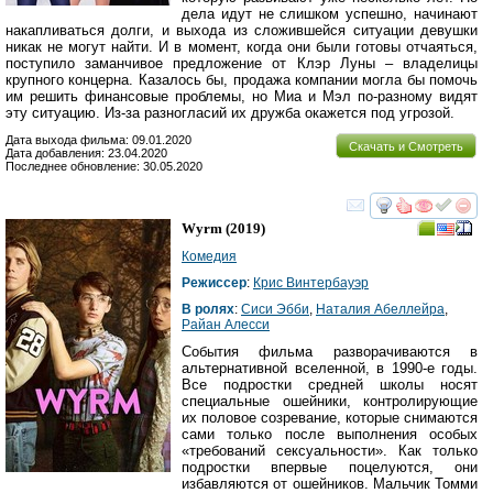
дела идут не слишком успешно, начинают
накапливаться долги, и выхода из сложившейся ситуации девушки
никак не могут найти. И в момент, когда они были готовы отчаяться,
поступило заманчивое предложение от Клэр Луны – владелицы
крупного концерна. Казалось бы, продажа компании могла бы помочь
им решить финансовые проблемы, но Миа и Мэл по-разному видят
эту ситуацию. Из-за разногласий их дружба окажется под угрозой.
Дата выхода фильма: 09.01.2020
Скачать и Смотреть
Дата добавления: 23.04.2020
Последнее обновление: 30.05.2020
смотреть
инте
Wyrm
(2019)
Комедия
Режиссер
:
Крис Винтербауэр
В ролях
:
Сиси Эбби
,
Наталия Абеллейра
,
Райан Алесси
События фильма разворачиваются в
альтернативной вселенной, в 1990-е годы.
Все подростки средней школы носят
специальные ошейники, контролирующие
их половое созревание, которые снимаются
сами только после выполнения особых
«требований сексуальности». Как только
подростки впервые поцелуются, они
избавляются от ошейников. Мальчик Томми