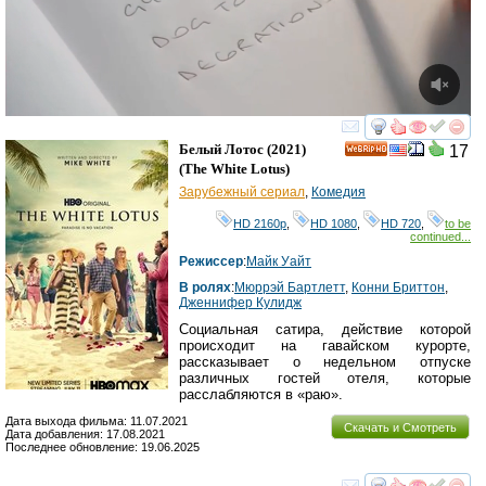
смотреть
инте
Белый Лотос
(2021)
17
HD
(
The White Lotus
)
Зарубежный сериал
,
Комедия
HD 2160р
,
HD 1080
,
HD 720
,
to be
continued...
Режиссер
:
Майк Уайт
В ролях
:
Мюррэй Бартлетт
,
Конни Бриттон
,
Дженнифер Кулидж
Социальная сатира, действие которой
происходит на гавайском курорте,
рассказывает о недельном отпуске
различных гостей отеля, которые
расслабляются в «раю».
Дата выхода фильма: 11.07.2021
Скачать и Смотреть
Дата добавления: 17.08.2021
Последнее обновление: 19.06.2025