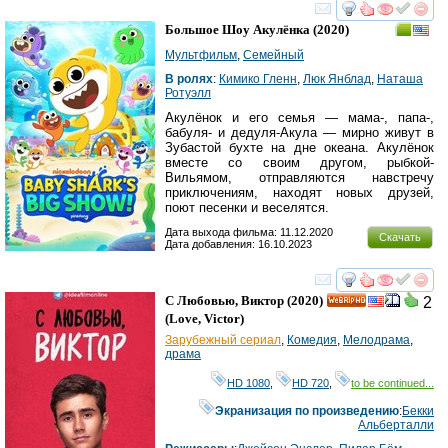
смотреть
инте
Большое Шоу Акулёнка
(2020)
Мультфильм
,
Семейный
В ролях
:
Кимико Гленн
,
Люк Янблад
,
Наташа
Ротуэлл
Акулёнок и его семья — мама-, папа-,
бабуля- и дедуля-Акула — мирно живут в
Зубастой бухте на дне океана. Акулёнок
вместе со своим другом, рыбкой-
Вильямом, отправляются навстречу
приключениям, находят новых друзей,
поют песенки и веселятся.
Дата выхода фильма: 11.12.2020
Скачать
Дата добавления: 16.10.2023
смотреть
инте
С Любовью, Виктор
(2020)
2
HD
(
Love, Victor
)
Зарубежный сериал
,
Комедия
,
Мелодрама
,
драма
HD 1080
,
HD 720
,
to be continued...
Экранизация по произведению
:
Бекки
Альберталли