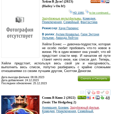
Хейли В Деле!
(2023)
HD
(
Hailey's On It!
)
HD 1080
,
to be continued...
Зарубежные мультфильмы
,
Комедия
,
Приключения
,
Семейный
,
Фантастика
Режиссер
:
Хауи Паркинс
В ролях
:
Аулии Кравальо
,
Гари Энтони
Уильямс
,
Аманда Лейтон
Хейли Бэнкс — девочка-подросток, которая
не особо любит пробовать что-то новое в
жизни. Но в один момент она узнаёт, что ей
предстоит спасти мир. И началом её пути
станет ничто иное, как список дел. Теперь,
Хейли предстоит, используя весь свой ум и находчивость,
выполнить весь список, попутно разбираясь с крайне сложными
отношениями со своим лучшим другом, Скоттом Деногом.
Дата выхода фильма: 08.06.2023
Скачать и Смотреть
Дата добавления: 24.12.2023
Последнее обновление: 25.12.2023
смотреть
инте
Соник В Кино 2
(2022)
48
Ray
(
Sonic The Hedgehog 2
)
Анимация
,
Боевик
,
Зарубежный фильм
,
Комедия
,
Приключения
,
Семейный
,