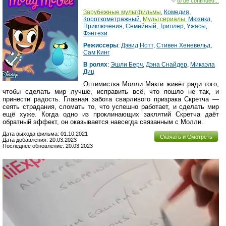
to be continued...
Зарубежные мультфильмы
,
Комедия
,
Короткометражный
,
Мультсериалы
,
Мюзикл
,
Приключения
,
Семейный
,
Триллер
,
Ужасы
,
Фэнтези
Режиссеры
:
Дэвид Нотт
,
Стивен Хеневельд
,
Сам Кинг
В ролях
:
Эшли Берч
,
Дэна Снайдер
,
Микаэла
Диц
Оптимистка Молли Макги живёт ради того,
чтобы сделать мир лучше, исправить всё, что пошло не так, и
принести радость. Главная забота сварливого призрака Скретча —
сеять страдания, сломать то, что успешно работает, и сделать мир
ещё хуже. Когда одно из проклинающих заклятий Скретча даёт
обратный эффект, он оказывается навсегда связанным с Молли.
Дата выхода фильма: 01.10.2021
Скачать и Смотреть
Дата добавления: 20.03.2023
Последнее обновление: 20.03.2023