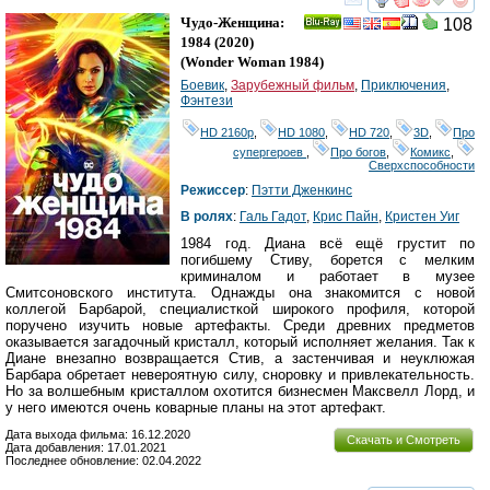
смотреть
инте
Чудо-Женщина:
108
Ray
1984
(2020)
(
Wonder Woman 1984
)
Боевик
,
Зарубежный фильм
,
Приключения
,
Фэнтези
HD 2160р
,
HD 1080
,
HD 720
,
3D
,
Про
супергероев
,
Про богов
,
Комикс
,
Сверхспособности
Режиссер
:
Пэтти Дженкинс
В ролях
:
Галь Гадот
,
Крис Пайн
,
Кристен Уиг
1984 год. Диана всё ещё грустит по
погибшему Стиву, борется с мелким
криминалом и работает в музее
Смитсоновского института. Однажды она знакомится с новой
коллегой Барбарой, специалисткой широкого профиля, которой
поручено изучить новые артефакты. Среди древних предметов
оказывается загадочный кристалл, который исполняет желания. Так к
Диане внезапно возвращается Стив, а застенчивая и неуклюжая
Барбара обретает невероятную силу, сноровку и привлекательность.
Но за волшебным кристаллом охотится бизнесмен Максвелл Лорд, и
у него имеются очень коварные планы на этот артефакт.
Дата выхода фильма: 16.12.2020
Скачать и Смотреть
Дата добавления: 17.01.2021
Последнее обновление: 02.04.2022