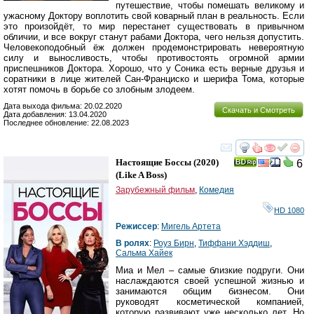
путешествие, чтобы помешать великому и
ужасному Доктору воплотить свой коварный план в реальность. Если
это произойдёт, то мир перестанет существовать в привычном
обличии, и все вокруг станут рабами Доктора, чего нельзя допустить.
Человекоподобный ёж должен продемонстрировать невероятную
силу и выносливость, чтобы противостоять огромной армии
приспешников Доктора. Хорошо, что у Соника есть верные друзья и
соратники в лице жителей Сан-Франциско и шерифа Тома, которые
хотят помочь в борьбе со злобным злодеем.
Дата выхода фильма: 20.02.2020
Скачать и Смотреть
Дата добавления: 13.04.2020
Последнее обновление: 22.08.2023
смотреть
инте
Настоящие Боссы
(2020)
6
(
Like A Boss
)
Зарубежный фильм
,
Комедия
HD 1080
Режиссер
:
Мигель Артета
В ролях
:
Роуз Бирн
,
Тиффани Хэддиш
,
Сальма Хайек
Миа и Мел – самые близкие подруги. Они
наслаждаются своей успешной жизнью и
занимаются общим бизнесом. Они
руководят косметической компанией,
которую развивают уже несколько лет. Но