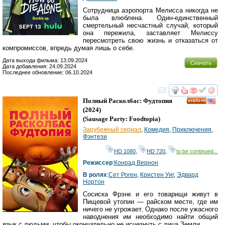
Сотрудница аэропорта Мелисса никогда не
была влюблена. Один-единственный
смертельный несчастный случай, который
она пережила, заставляет Мелиссу
пересмотреть свою жизнь и отказаться от
компромиссов, впредь думая лишь о себе.
Дата выхода фильма: 13.09.2024
Скачать
Дата добавления: 24.09.2024
Последнее обновление: 06.10.2024
смотреть
инте
Полный Расколбас: Фудтопия
HD
(2024)
(
Sausage Party: Foodtopia
)
Зарубежный сериал
,
Комедия
,
Приключения
,
Фэнтези
HD 1080
,
HD 720
,
to be continued...
Режиссер
:
Конрад Вернон
В ролях
:
Сет Роген
,
Кристен Уиг
,
Эдвард
Нортон
Сосиска Фрэнк и его товарищи живут в
Пищевой утопии — райском месте, где им
ничего не угрожает. Однако после ужасного
наводнения им необходимо найти общий
язык с людьми, чтобы окончательно не исчезнуть с лица Земли.