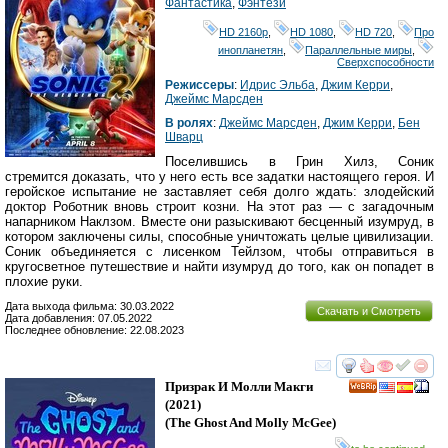
Фантастика
,
Фэнтези
HD 2160р
,
HD 1080
,
HD 720
,
Про
инопланетян
,
Параллельные миры
,
Сверхспособности
Режиссеры
:
Идрис Эльба
,
Джим Керри
,
Джеймс Марсден
В ролях
:
Джеймс Марсден
,
Джим Керри
,
Бен
Шварц
Поселившись в Грин Хилз, Соник
стремится доказать, что у него есть все задатки настоящего героя. И
геройское испытание не заставляет себя долго ждать: злодейский
доктор Роботник вновь строит козни. На этот раз — с загадочным
напарником Наклзом. Вместе они разыскивают бесценный изумруд, в
котором заключены силы, способные уничтожать целые цивилизации.
Соник объединяется с лисенком Тейлзом, чтобы отправиться в
кругосветное путешествие и найти изумруд до того, как он попадет в
плохие руки.
Дата выхода фильма: 30.03.2022
Скачать и Смотреть
Дата добавления: 07.05.2022
Последнее обновление: 22.08.2023
смотреть
инте
Призрак И Молли Макги
(2021)
(
The Ghost And Molly McGee
)