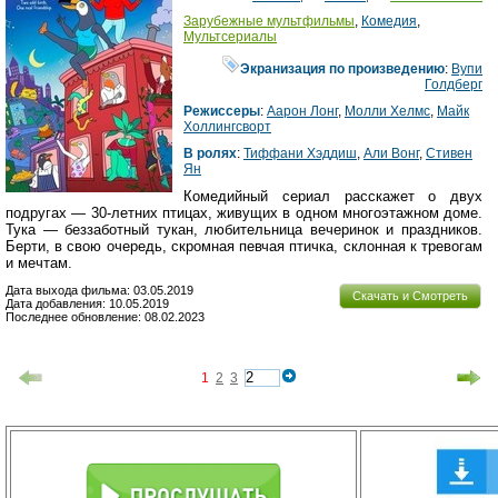
Зарубежные мультфильмы
,
Комедия
,
Мультсериалы
Экранизация по произведению
:
Вупи
Голдберг
Режиссеры
:
Аарон Лонг
,
Молли Хелмс
,
Майк
Холлингсворт
В ролях
:
Тиффани Хэддиш
,
Али Вонг
,
Стивен
Ян
Комедийный сериал расскажет о двух
подругах — 30-летних птицах, живущих в одном многоэтажном доме.
Тука — беззаботный тукан, любительница вечеринок и праздников.
Берти, в свою очередь, скромная певчая птичка, склонная к тревогам
и мечтам.
Дата выхода фильма: 03.05.2019
Скачать и Смотреть
Дата добавления: 10.05.2019
Последнее обновление: 08.02.2023
1
2
3