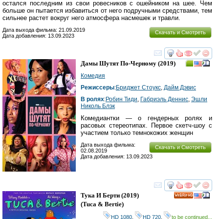
остался последним из свои ровесников с ошейником на шее. Чем
больше он пытается избавиться от него подручными средствами, тем
сильнее растет вокруг него атмосфера насмешек и травли.
Дата выхода фильма: 21.09.2019
Скачать и Смотреть
Дата добавления: 13.09.2023
смотреть
инте
Дамы Шутят По-Черному
(2019)
Комедия
Режиссеры
:
Бриджет Стоукс
,
Дайм Дэвис
В ролях
:
Робин Тиди
,
Габриэль Деннис
,
Эшли
Николь Блэк
Комедиантки — о гендерных ролях и
расовых стереотипах. Первое скетч-шоу с
участием только темнокожих женщин
Дата выхода фильма:
Скачать и Смотреть
02.08.2019
Дата добавления: 13.09.2023
смотреть
инте
Тука И Берти
(2019)
HD
(
Tuca & Bertie
)
HD 1080
,
HD 720
,
to be continued...