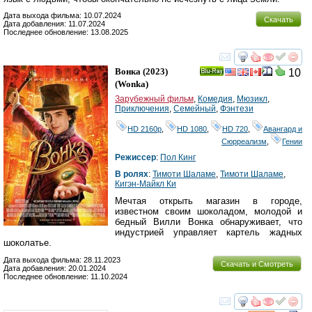
Дата выхода фильма: 10.07.2024
Скачать
Дата добавления: 11.07.2024
Последнее обновление: 13.08.2025
смотреть
инте
Вонка
(2023)
10
Ray
(
Wonka
)
Зарубежный фильм
,
Комедия
,
Мюзикл
,
Приключения
,
Семейный
,
Фэнтези
HD 2160р
,
HD 1080
,
HD 720
,
Авангард и
Сюрреализм
,
Гении
Режиссер
:
Пол Кинг
В ролях
:
Тимоти Шаламе
,
Тимоти Шаламе
,
Кигэн-Майкл Ки
Мечтая открыть магазин в городе,
известном своим шоколадом, молодой и
бедный Вилли Вонка обнаруживает, что
индустрией управляет картель жадных
шоколатье.
Дата выхода фильма: 28.11.2023
Скачать и Смотреть
Дата добавления: 20.01.2024
Последнее обновление: 11.10.2024
смотреть
инте