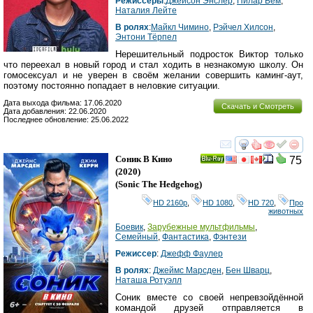
Режиссеры
:
Джейсон Энслер
,
Пилар Бём
,
Наталия Лейте
В ролях
:
Майкл Чимино
,
Рэйчел Хилсон
,
Энтони Тёрпел
Нерешительный подросток Виктор только
что переехал в новый город и стал ходить в незнакомую школу. Он
гомосексуал и не уверен в своём желании совершить каминг-аут,
поэтому постоянно попадает в неловкие ситуации.
Дата выхода фильма: 17.06.2020
Скачать и Смотреть
Дата добавления: 22.06.2020
Последнее обновление: 25.06.2022
смотреть
инте
Соник В Кино
75
Ray
(2020)
(
Sonic The Hedgehog
)
HD 2160р
,
HD 1080
,
HD 720
,
Про
животных
Боевик
,
Зарубежные мультфильмы
,
Семейный
,
Фантастика
,
Фэнтези
Режиссер
:
Джефф Фаулер
В ролях
:
Джеймс Марсден
,
Бен Шварц
,
Наташа Ротуэлл
Соник вместе со своей непревзойдённой
командой друзей отправляется в