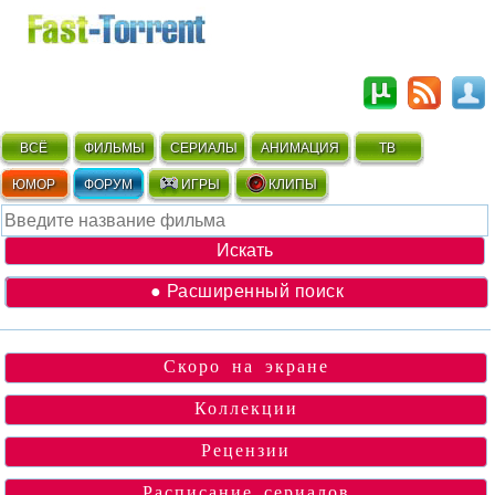
ВСЁ
ФИЛЬМЫ
СЕРИАЛЫ
АНИМАЦИЯ
ТВ
ЮМОР
ФОРУМ
ИГРЫ
КЛИПЫ
● Расширенный поиск
Скоро на экране
Коллекции
Рецензии
Расписание сериалов