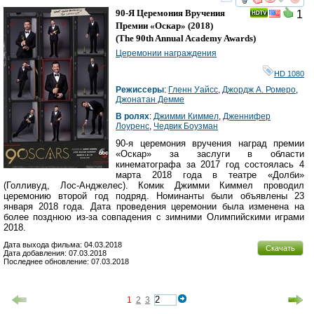
смотреть
инте
90-Я Церемония Вручения
1
Премии «Оскар»
(2018)
(
The 90th Annual Academy Awards
)
Церемонии награждения
HD 1080
Режиссеры
:
Гленн Уайсс
,
Джордж А. Ромеро
,
Джонатан Демме
В ролях
:
Джимми Киммел
,
Дженнифер
Лоуренс
,
Чедвик Боузман
90-я церемония вручения наград премии
«Оскар» за заслуги в области
кинематографа за 2017 год состоялась 4
марта 2018 года в театре «Долби»
(Голливуд, Лос-Анджелес). Комик Джимми Киммел проводил
церемонию второй год подряд. Номинанты были объявлены 23
января 2018 года. Дата проведения церемонии была изменена на
более позднюю из-за совпадения с зимними Олимпийскими играми
2018.
Дата выхода фильма: 04.03.2018
Скачать
Дата добавления: 07.03.2018
Последнее обновление: 07.03.2018
1
2
3