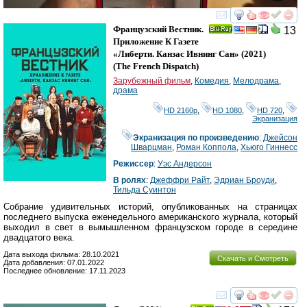
смотреть
инте
Французский Вестник.
13
Ray
Приложение К Газете
«Либерти. Канзас Ивнинг Сан»
(2021)
(
The French Dispatch
)
Зарубежный фильм
,
Комедия
,
Мелодрама
,
драма
HD 2160р
,
HD 1080
,
HD 720
,
Экранизация
Экранизация по произведению
:
Джейсон
Шварцман
,
Роман Коппола
,
Хьюго Гиннесс
Режиссер
:
Уэс Андерсон
В ролях
:
Джеффри Райт
,
Эдриан Броуди
,
Тильда Суинтон
Собрание удивительных историй, опубликованных на страницах
последнего выпуска еженедельного американского журнала, который
выходил в свет в вымышленном французском городе в середине
двадцатого века.
Дата выхода фильма: 28.10.2021
Скачать и Смотреть
Дата добавления: 07.01.2022
Последнее обновление: 17.11.2023
смотреть
инте