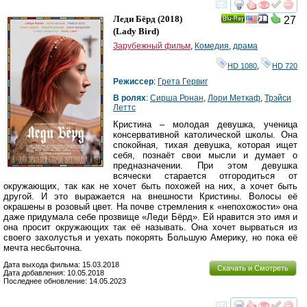
смотреть
инте
Леди Бёрд
(2018)
27
Ray
(
Lady Bird
)
Зарубежный фильм
,
Комедия
,
драма
HD 1080
,
HD 720
Режиссер
:
Грета Гервиг
В ролях
:
Сирша Ронан
,
Лори Меткаф
,
Трэйси
Леттс
Кристина – молодая девушка, ученица
консервативной католической школы. Она
спокойная, тихая девушка, которая ищет
себя, познаёт свои мысли и думает о
предназначении. При этом девушка
всячески старается отгородиться от
окружающих, так как не хочет быть похожей на них, а хочет быть
другой. И это выражается на внешности Кристины. Волосы её
окрашены в розовый цвет. На почве стремления к «непохожости» она
даже придумала себе прозвище «Леди Бёрд». Ей нравится это имя и
она просит окружающих так её называть. Она хочет вырваться из
своего захолустья и уехать покорять Большую Америку, но пока её
мечта несбыточна.
Дата выхода фильма: 15.03.2018
Скачать и Смотреть
Дата добавления: 10.05.2018
Последнее обновление: 14.05.2023