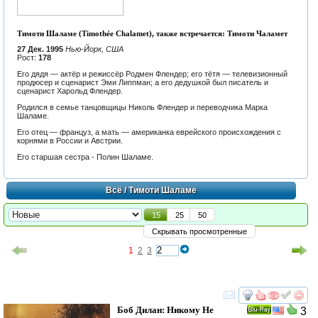
Тимоти Шаламе (Timothée Chalamet), также встречается: Тимоти Чаламет
27 Дек. 1995
Нью-Йорк, США
Рост:
178
Его дядя — актёр и режиссёр Родмен Флендер; его тётя — телевизионный
продюсер и сценарист Эми Липпман; а его дедушкой был писатель и
сценарист Харольд Флендер.
Родился в семье танцовщицы Николь Флендер и переводчика Марка
Шаламе.
Его отец — француз, а мать — американка еврейского происхождения с
корнями в России и Австрии.
Его старшая сестра - Полин Шаламе.
Всё
/ Тимоти Шаламе
15
25
50
Скрывать просмотренные
1
2
3
смотреть
инте
Боб Дилан: Никому Не
3