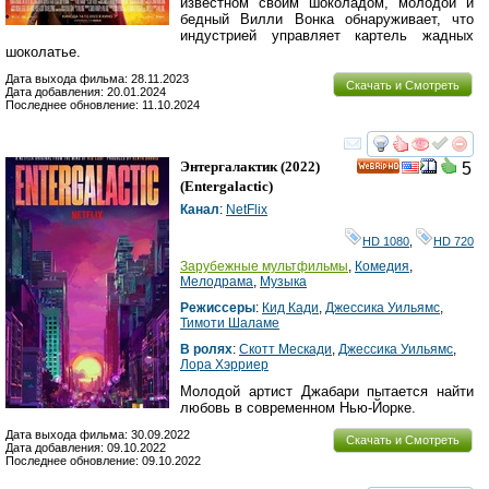
известном своим шоколадом, молодой и
бедный Вилли Вонка обнаруживает, что
индустрией управляет картель жадных
шоколатье.
Дата выхода фильма: 28.11.2023
Скачать и Смотреть
Дата добавления: 20.01.2024
Последнее обновление: 11.10.2024
смотреть
инте
Энтергалактик
(2022)
5
HD
(
Entergalactic
)
Канал
:
NetFlix
HD 1080
,
HD 720
Зарубежные мультфильмы
,
Комедия
,
Мелодрама
,
Музыка
Режиссеры
:
Кид Кади
,
Джессика Уильямс
,
Тимоти Шаламе
В ролях
:
Скотт Мескади
,
Джессика Уильямс
,
Лора Хэрриер
Молодой артист Джабари пытается найти
любовь в современном Нью-Йорке.
Дата выхода фильма: 30.09.2022
Скачать и Смотреть
Дата добавления: 09.10.2022
Последнее обновление: 09.10.2022