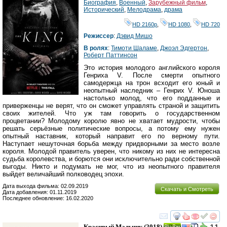
Биография
,
Военный
,
Зарубежный фильм
,
Исторический
,
Мелодрама
,
драма
HD 2160р
,
HD 1080
,
HD 720
Режиссер
:
Дэвид Мишо
В ролях
:
Тимоти Шаламе
,
Джоэл Эдгертон
,
Роберт Паттинсон
Это история молодого английского короля
Генриха V. После смерти опытного
самодержца на трон всходит его юный и
неопытный наследник – Генрих V. Юноша
настолько молод, что его подданные и
приверженцы не верят, что он сможет управлять страной и защитить
своих жителей. Что уж там говорить о государственном
процветании? Молодому королю явно не хватает мудрости, чтобы
решать серьёзные политические вопросы, а потому ему нужен
опытный наставник, который направит его по верному пути.
Наступает нешуточная борьба между придворными за место возле
короля. Молодой правитель уверен, что никому из них не интересна
судьба королевства, и борются они исключительно ради собственной
выгоды. Никто и подумать не мог, что из неопытного правителя
выйдет величайший полководец эпохи.
Дата выхода фильма: 02.09.2019
Скачать и Смотреть
Дата добавления: 01.11.2019
Последнее обновление: 16.02.2020
смотреть
инте
Красивый Мальчик
(2018)