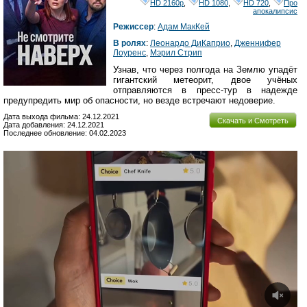
HD 2160р
,
HD 1080
,
HD 720
,
Про
апокалипсис
Режиссер
:
Адам МакКей
В ролях
:
Леонардо ДиКаприо
,
Дженнифер
Лоуренс
,
Мэрил Стрип
Узнав, что через полгода на Землю упадёт
гигантский метеорит, двое учёных
отправляются в пресс-тур в надежде
предупредить мир об опасности, но везде встречают недоверие.
Дата выхода фильма: 24.12.2021
Скачать и Смотреть
Дата добавления: 24.12.2021
Последнее обновление: 04.02.2023