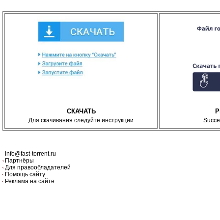
СКАЧАТЬ
P
Для скачивания следуйте инструкции
Succe
info@fast-torrent.ru
Партнёры
Для правообладателей
Помощь сайту
Реклама на сайте