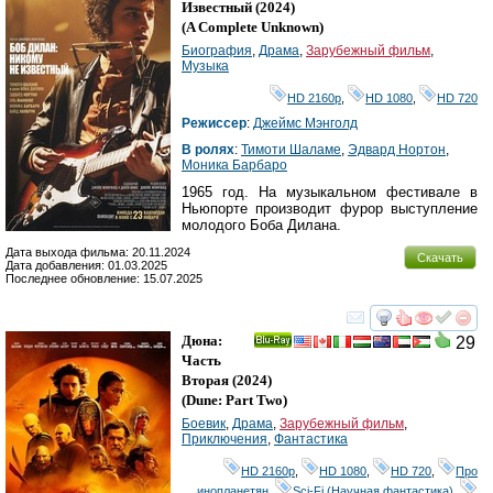
Ray
Известный
(2024)
(
A Complete Unknown
)
Биография
,
Драма
,
Зарубежный фильм
,
Музыка
HD 2160р
,
HD 1080
,
HD 720
Режиссер
:
Джеймс Мэнголд
В ролях
:
Тимоти Шаламе
,
Эдвард Нортон
,
Моника Барбаро
1965 год. На музыкальном фестивале в
Ньюпорте производит фурор выступление
молодого Боба Дилана.
Дата выхода фильма: 20.11.2024
Скачать
Дата добавления: 01.03.2025
Последнее обновление: 15.07.2025
смотреть
инте
Дюна:
29
Ray
Часть
Вторая
(2024)
(
Dune: Part Two
)
Боевик
,
Драма
,
Зарубежный фильм
,
Приключения
,
Фантастика
HD 2160р
,
HD 1080
,
HD 720
,
Про
инопланетян
,
Sci-Fi (Научная фантастика)
,