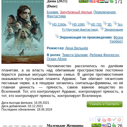
Дюна
(2021)
171
Ray
(
Dune
)
Боевик
,
Зарубежный фильм
,
Приключения
,
Фантастика
HD 2160р
,
HD 1080
,
HD 720
,
3D
,
Sci-
Fi (Научная фантастика)
,
Экранизация
Экранизация по произведению
:
Фрэнк
Герберт
Режиссер
:
Дени Вильнёв
В ролях
:
Тимоти Шаламе
,
Ребекка Фергюсон
,
Оскар Айзек
Человечество расселилось по далёким
планетам, а за власть над обитаемым пространством постоянно
борются разные могущественные семьи. В центре противостояния
оказывается пустынная планета Арракис. Там обитают гигантские
песчаные черви, а в пещерах затаились скитальцы-фримены, но её
главная ценность — пряность, самое важное вещество во
Вселенной. Тот, кто контролирует Арракис, контролирует пряность, а
тот, кто контролирует пряность, контролирует Вселенную.
Дата выхода фильма: 16.09.2021
Скачать и Смотреть
Дата добавления: 03.12.2021
Последнее обновление: 18.06.2024
смотреть
инте
Маленькие Женщины
26