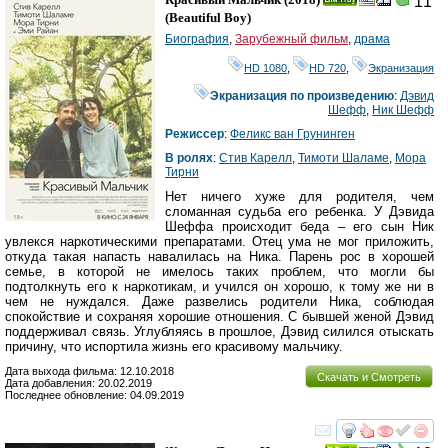
11
Ray
(
Beautiful Boy
)
Биография
,
Зарубежный фильм
,
драма
HD 1080
,
HD 720
,
Экранизация
Экранизация по произведению
:
Дэвид
Шефф
,
Ник Шефф
Режиссер
:
Феликс ван Грунинген
В ролях
:
Стив Карелл
,
Тимоти Шаламе
,
Мора
Тирни
Нет ничего хуже для родителя, чем
сломанная судьба его ребенка. У Дэвида
Шеффа происходит беда – его сын Ник
увлекся наркотическими препаратами. Отец ума не мог приложить,
откуда такая напасть навалилась на Ника. Парень рос в хорошей
семье, в которой не имелось таких проблем, что могли бы
подтолкнуть его к наркотикам, и учился он хорошо, к тому же ни в
чем не нуждался. Даже развелись родители Ника, соблюдая
спокойствие и сохраняя хорошие отношения. С бывшей женой Дэвид
поддерживал связь. Углубляясь в прошлое, Дэвид силился отыскать
причину, что испортила жизнь его красивому мальчику.
Дата выхода фильма: 12.10.2018
Скачать и Смотреть
Дата добавления: 20.02.2019
Последнее обновление: 04.09.2019
смотреть
инте