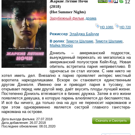
Жаркие Летние Ночи
12
(2018)
(
Hot Summer Nights
)
Зарубежный фильм
,
драма
HD 1080
,
HD 720
Режиссер
:
Элайджа Байнум
В ролях
:
Тимоти Шаламе
,
Тимоти Шаламе
,
Майка Монро
Дэниэль – американский подросток,
вынужденный переехать из мегаполиса на
американский полуостров Кейп-Код. Новая
обитель встретила парня неприветливо. В
одночасье он стал изгоем. С ним никто не
хотел иметь дел. Внезапно к парню проявляет интерес местный
воротила наркоделишками. Вскоре он становится единственным
другом Дэниэля. Именно они и приводит парня в тусовку, он
открывает перед ним другой мир, даёт вкусить плоды лучшей жизни.
Постепенно Дэниэль втягивается в бизнес дружка. Затем в его жизни
появляется девушка, в которую парень влюбляется до беспамятства.
И всё бы ничего, да только она на дух не переносит наркоманов и
при этом одновременно является сестрой главного гангстера-
наркомана на острове.
Дата выхода фильма: 27.07.2018
Скачать и Смотреть
Дата добавления: 26.07.2018
Последнее обновление: 08.01.2020