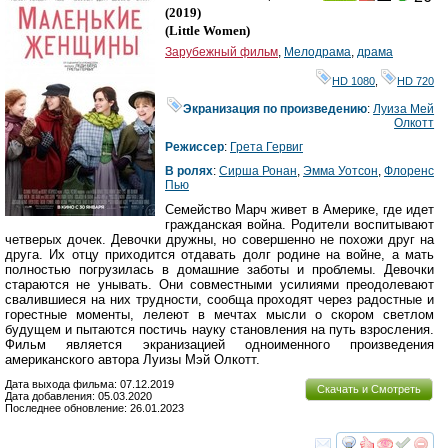
Ray
(2019)
(
Little Women
)
Зарубежный фильм
,
Мелодрама
,
драма
HD 1080
,
HD 720
Экранизация по произведению
:
Луиза Мей
Олкотт
Режиссер
:
Грета Гервиг
В ролях
:
Сирша Ронан
,
Эмма Уотсон
,
Флоренс
Пью
Семейство Марч живет в Америке, где идет
гражданская война. Родители воспитывают
четверых дочек. Девочки дружны, но совершенно не похожи друг на
друга. Их отцу приходится отдавать долг родине на войне, а мать
полностью погрузилась в домашние заботы и проблемы. Девочки
стараются не унывать. Они совместными усилиями преодолевают
свалившиеся на них трудности, сообща проходят через радостные и
горестные моменты, лелеют в мечтах мысли о скором светлом
будущем и пытаются постичь науку становления на путь взросления.
Фильм является экранизацией одноименного произведения
американского автора Луизы Мэй Олкотт.
Дата выхода фильма: 07.12.2019
Скачать и Смотреть
Дата добавления: 05.03.2020
Последнее обновление: 26.01.2023