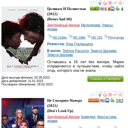
смотреть
инте
Целиком И Полностью
4
(2022)
(
Bones And All
)
Зарубежный фильм
,
Мелодрама
,
Ужасы
,
драма
HD 2160р
,
HD 1080
,
HD 720
,
Роуд-муви
Режиссер
:
Лука Гуаданьино
В ролях
:
Тейлор Расселл
,
Тимоти Шаламе
,
Тимоти Шаламе
Оставшись в 16 лет без матери, Марен
отправляется в путешествие, чтобы найти
отца, которого она не знала.
Дата выхода фильма: 02.09.2022
Скачать и Смотреть
Дата добавления: 11.01.2023
Последнее обновление: 28.02.2023
смотреть
инте
Не Смотрите Наверх
182
HD
(2021)
(
Don't Look Up
)
Зарубежный фильм
,
Комедия
,
Фантастика
,
драма