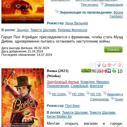
Про космос
,
Экранизация
Экранизация по произведению
:
Фрэнк
Герберт
Режиссер
:
Дени Вильнёв
В ролях
:
Зендея
,
Тимоти Шаламе
,
Ребекка Фергюсон
Герцог Пол Атрейдес присоединяется к фременам, чтобы стать Муад
Дибом, одновременно пытаясь остановить наступление войны.
Дата выхода фильма: 06.02.2024
Скачать
Дата добавления: 21.04.2024
Последнее обновление: 14.07.2024
смотреть
инте
Вонка
(2023)
10
Ray
(
Wonka
)
Зарубежный фильм
,
Комедия
,
Мюзикл
,
Приключения
,
Семейный
,
Фэнтези
HD 2160р
,
HD 1080
,
HD 720
,
Авангард и
Сюрреализм
,
Гении
Режиссер
:
Пол Кинг
В ролях
:
Тимоти Шаламе
,
Тимоти Шаламе
,
Кигэн-Майкл Ки
Мечтая открыть магазин в городе,