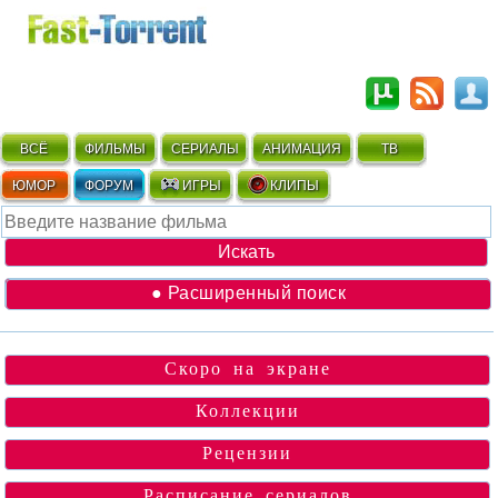
ВСЁ
ФИЛЬМЫ
СЕРИАЛЫ
АНИМАЦИЯ
ТВ
ЮМОР
ФОРУМ
ИГРЫ
КЛИПЫ
● Расширенный поиск
Скоро на экране
Коллекции
Рецензии
Расписание сериалов