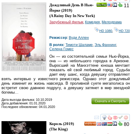
смотреть
инте
Дождливый День В Нью-
11
Ray
Йорке
(2019)
(
A Rainy Day In New York
)
Зарубежный фильм
,
Комедия
,
Мелодрама
HD 1080
,
HD 720
Режиссер
:
Вуди Аллен
В ролях
:
Тимоти Шаламе
,
Эль Фаннинг
,
Селена Гомес
Он — из состоятельной семьи Нью-Йорка,
она — из небольшого городка в Аризоне.
Выросший на Манхэттене юноша мечтает
показать ей свой любимый город. Судьба
дает ему шанс, когда девушку отправляют
взять интервью у известного режиссера. Однако этот дождливый
день изменит их жизнь навсегда. В проливной суете мегаполиса он
встретит свою давнюю подругу, а девушку затянет в мир звездной
богемы…
Дата выхода фильма: 10.10.2019
Скачать и Смотреть
Дата добавления: 01.01.2020
Последнее обновление: 04.01.2020
смотреть
инте
Король
(2019)
80
HD
(
The King
)