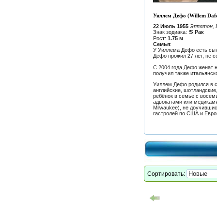
Уиллем Дефо (Willem Daf
22 Июль 1955
Эпплтон, 
Знак зодиака:
♋ Рак
Рост:
1.75 м
Семья
:
У Уиллема Дефо есть сын 
Дефо прожил 27 лет, не 
С 2004 года Дефо женат 
получил также итальянск
Уиллем Дефо родился в 
английские, шотландские
ребёнок в семье с восем
адвокатами или медиками.
Milwaukee), не доучившис
гастролей по США и Евро
Сортировать: