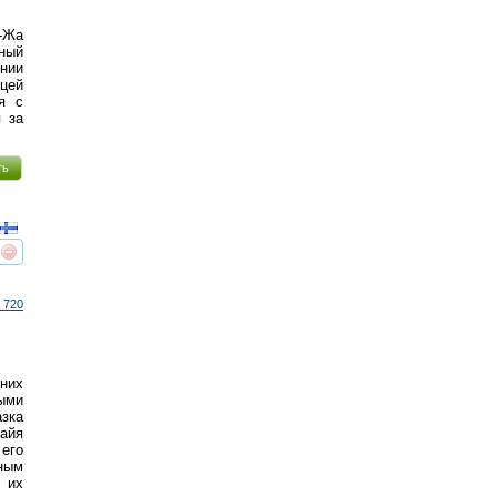
а-Жа
ый
нии
ей
я с
я за
ть
реть
интересует
 720
шних
ыми
азка
йя
его
ным
 их