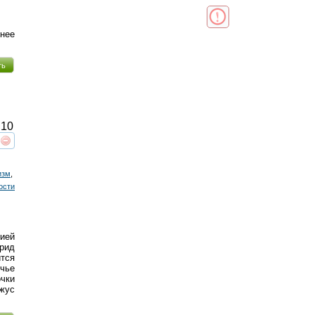
нее
ть
10
реть
интересует
изм
,
ости
ией
рид
тся
 чье
очки
жус