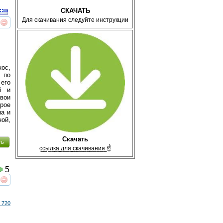
СКАЧАТЬ
Для скачивания следуйте инструкции
реть
интересует
ос,
 по
его
̆ и
свои
рое
на и
ой,
Скачать
ть
с̲с̲ы̲л̲к̲а̲ ̲д̲л̲я̲ ̲с̲к̲а̲ч̲и̲в̲а̲н̲и̲я̲ ☝
5
реть
интересует
 720