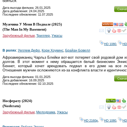
бояться.
Дата выхода фильма: 26.01.2025
Скача
Дата добавления: 24.04.2025
Последнее обновление: 11.07.2025
Мужчина У Меня В Подвале
(2025)
HD
(
The Man In My Basement
)
смот
Зарубежный фильм
,
Триллер
,
Ужасы
HD 1080
,
HD
В ролях
:
Уиллем Дефо
,
Кори Хоукинс
,
Брайан Бовелл
Афроамериканец Чарльз Блейки вот-вот потеряет свой родовой дом и
долгов. В этот момент к нему обращается белый бизнесмен Эннис
Беннет, который хочет арендовать подвал в его доме на все ле
Отношения мужчин осложняются из-за конфликта власти и идентичнос
Дата выхода фильма: 01.01.2025
Скача
Дата добавления: 16.09.2025
Последнее обновление: 02.10.2025
Носферату
(2024)
Ray
(
Nosferatu
)
смот
Зарубежный фильм
,
Мелодрама
,
Ужасы
HD 2160р
,
HD 1080
,
HD
Режиссер
:
Роберт Эггерс