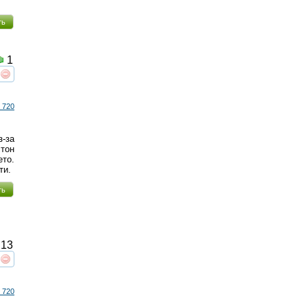
ть
1
реть
интересует
 720
з-за
тон
то.
ти.
ть
13
реть
интересует
 720