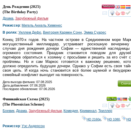
День Рождения
(2025)
(
The Birthday Party
)
смот
Драма
,
Зарубежный фильм
Режиссер
:
Мигель Анхель Хименес
В ролях
:
Уиллем Дефо
,
Виктория Кармен Сонн
,
Эмма Суарес
Конец 1970-х годов. На частном острове в Средиземном море Марк
могущественный миллиардер, устраивает роскошную вечеринку
случаю дня рождения дочери Софии — единственной наследницы 
огромного состояния. Праздник становится поводом для друзеи
партнёров обратиться к хозяину с просьбами и решить за его счёт 
проблемы. Но и сам Маркос готовится к важному решению, кото
должно определить будущее дочери. Однако у Софии есть своя тай
своя цель. И когда ночь становится всё более шумной и безудержн
семейный конфликт выходит на поверхность.
Дата выхода фильма: 07.08.2025
Скача
Дата добавления: 07.06.2026
Последнее обновление: 07.06.2026
Финикийская Схема
(2025)
Ray
(
The Phoenician Scheme
)
смот
Боевик
,
Драма
,
Зарубежный фильм
,
Комедия
,
Криминал
,
Триллер
HD 2160р
,
HD 1080
,
HD
Режиссер
:
Уэс Андерсон