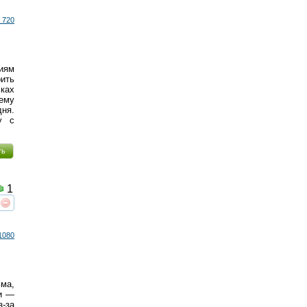
 720
ниям
ить
ках
ему
дня.
у с
ть
1
реть
интересует
1080
ьма,
ни —
з-за