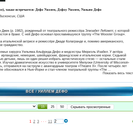
oe), также встречается: Дефо Уиллем, Дэфоу Уиллем, Уильям Дефо
Висконсин, США
Джек (р. 1982), рожденный от театрального режиссёра Элизабет ЛеКомпт, с которой
состоя в браке. С ней Дефо основал прославившуюся труппу «The Wooster Group».
на итальянской актрисе и режиссёре Джаде Колагранде и, помимо американского,
ое гражданство.
семье хирурга Уильяма Альфреда Дефо и медсестры Мюриэль Изабел. У актёра
, ирландские, немецкие, швейцарские, французские и итальянские корни. Седьмой
ью детьми, лишь он один решил избрать артистическую стезю — остальные стали
 Изучал драматическое искусство в университете Милуоки (University of Wisconsin-
ь, отправился на гастроли с авангардным театром «Theatre X». После четырёх лет
пе обосновался в Нью-Йорке и стал членом театральной труппы «The …
Показать весь текс
ВСЁ
/ УИЛЛЕМ ДЕФО
15
25
50
Скрывать просмотренные
1
2
3
· · ·
11