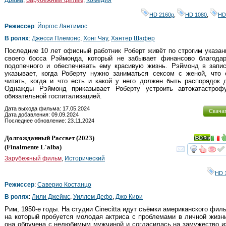
Драма
,
Зарубежный фильм
,
Комедия
HD 2160р
,
HD 1080
,
HD
Режиссер
:
Йоргос Лантимос
В ролях
:
Джесси Племонс
,
Хонг Чау
,
Хантер Шафер
Последние 10 лет офисный работник Роберт живёт по строгим указа
своего босса Рэймонда, который не забывает финансово благодар
подопечного и обеспечивать ему красивую жизнь. Рэймонд в запис
указывает, когда Роберту нужно заниматься сексом с женой, что 
читать, когда и что есть и какой у него должен быть распорядок 
Однажды Рэймонд приказывает Роберту устроить автокатастроф
обязательной госпитализацией.
Дата выхода фильма: 17.05.2024
Скача
Дата добавления: 09.09.2024
Последнее обновление: 23.11.2024
Долгожданный Рассвет
(2023)
(
Finalmente L'alba
)
смот
Зарубежный фильм
,
Исторический
HD 
Режиссер
:
Саверио Костанцо
В ролях
:
Лили Джеймс
,
Уиллем Дефо
,
Джо Кири
Рим, 1950-е годы. На студии Cinecitta идут съёмки американского фил
на который пробуется молодая актриса с проблемами в личной жиз
она обручена с нелюбимым мужчиной и согласилась на замужество и