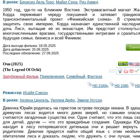
В ролях
:
Бенисио Дель Торо
,
Майкл Сера
,
Риз Ахмед
1950 год, где-то на Ближнем Востоке. Экстравагантный магнат Ж
Корда переживает череду покушений и затевает грандиозн
трансконтинентальный проект «Финикийская схема». В стремле
защитить свою империю, Корда назначает единственной наследниц
дочь Лисл, вытащив её из монастыря. Им предстоит столкнутьс
многочисленными врагами, государственными интригами и сразитьс
будущее семьи, бизнеса и всей Финикии.
Дата выхода фильма: 18.05.2025
Скача
Дата добавления: 25.06.2025
Последнее обновление: 27.09.2025
Очи
(2025)
(
The Legend Of Ochi
)
смот
Зарубежный фильм
,
Приключения
,
Семейный
,
Фэнтези
HD 2160р
,
HD 1080
,
HD
Режиссер
:
Исайя Сэксон
В ролях
:
Хелена Ценгель
,
Уиллем Дефо
,
Эмили Уотсон
Девочка Юрайя родилась на гористом острове посреди океана. В зде
дремучих лесах водится много диких зверей, но самыми опасн
считаются загадочные существа очи. Одни считают, что это лишь ск
для детей, другие — что это враждебные создания. Однажды Юра
находит в лесу потерявшегося детеныша очи и решает вернуть 
родителям. Девочке придется найти общий язык с этим необыч
обитателем леса и доказать людям, что дружить с очи лучше, чем