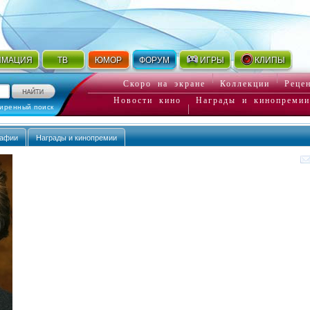
ИМАЦИЯ
ТВ
ЮМОР
ФОРУМ
ИГРЫ
КЛИПЫ
Скоро на экране
Коллекции
Реце
Новости кино
Награды и кинопремии
иренный поиск
рафии
Награды и кинопремии