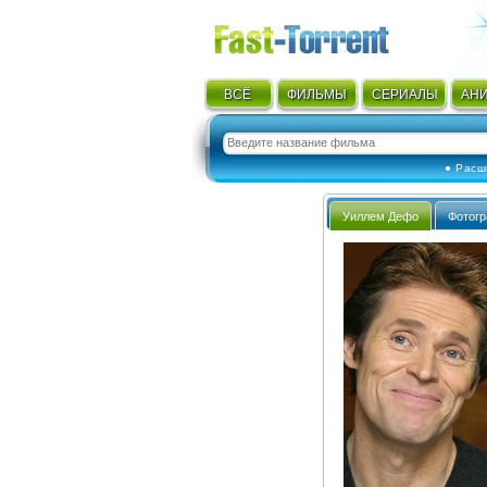
ВСЁ
ФИЛЬМЫ
СЕРИАЛЫ
АН
● Расш
Уиллем Дефо
Фотог