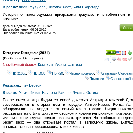
В ролях
:
Лили-Роуз Депп
,
Николас Холт
,
Билл Скарсгард
История о преследуемой призраками девушке и влюбленном в 
вампире.
Дата выхода фильма: 08.11.2024
Скача
Дата добавления: 06.01.2025
Последнее обновление: 21.02.2025
Битлджус Битлджуc
(2024)
Ray
(
Beetlejuice Beetlejuice
)
смот
Зарубежный фильм
,
Комедия
,
Ужасы
,
Фэнтези
HD 2160р
,
HD 1080
,
HD 720
,
Чёрная комедия
,
Авангард и Сюрреал
Призраки
,
Сверхспособн
Режиссер
:
Тим Бёртон
В ролях
:
Майкл Китон
,
Вайнона Райдер
,
Дженна Ортега
После смерти отца Лидия со своей дочерью Астрид и мачехой Дел
возвращаются в старый дом в городке Уинтер-Ривер. Когда Аст
обнаруживает на чердаке тот самый макет города, Лидии приходи
рассказать ей о Битлджусе — озорном и крайне неприятном призраке,
имя ни в коем случае нельзя называть три раза. Но любопытство дев
берет верх — она открывает портал в загробную жизнь. Битлд
начинает снова терроризировать всех живых.