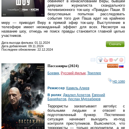
обвиняют в изнасиловании Веры, бывшей
девушки журналиста скандального
телевизионного ток-шоу «Правда» Паши. В
безуспешных попытках расследовать
события того дня Паша идет на крайнюю
меру — приводит Веру в прямой эфир ток-шоу. Выступление в
телеэфире имеет неожиданный эффект для всех. Несмотря на
название шоу, отнюдь не поиск правды становится главной целью
участников.
Дата выхода фильма: 01.11.2024
Скачать
Дата добавления: 09.11.2024
Последнее обновление: 22.12.2024
смотреть
инте
Пассажиры
(2024)
HD
Боевик
,
Русский фильм
,
Триллер
HD 1080
Режиссер
:
Камиль Алиев
В ролях
:
Джалил Асретов
,
Евгений
Банифатов
,
Арслан Мурзабеков
Террористы захватывают автобус с
больными людьми и отвозят в
подготовленный бункер. Постепенно
ситуация начинает выходить из-под
контроля преступников. Выясняется, что
террористы — только исполнители, а не