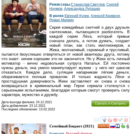
Режиссеры
:
Станислав Светлов
,
Сергей
Наумов
,
Александра Лупашко
В ролях
:
Евгений Кулик
,
Алексей Кривеня
,
Роман Маякин
Серия комедийных скетчей о двух друзьях
сантехниках, пытающихся разбогатеть. В
каждой серии Лёха, который привык
сначала делать, а потом думать, создает
новый план, как стать миллионером, а
Жека, молчаливый, скромный и трусливый,
пытается безуспешно отвертеться от новой авантюры друга, потому
что знает: ничем хорошим это не закончится. Но у Жеки есть личный
мотиватор - вечно недовольная супруга Наталья. Ей постоянно
нужны деньги, она умело манипулирует мужем - у него нет шансов
отказаться. Каждое дело, сулящее напарникам лёгкие деньги,
оборачивается полным провалом. И только жадность Лёхи и
простодушная доверчивость Жеки заставляют их снова и снова
возвращаться в криминальный мир. Герои сериала столкнутся с
серьезными испытаниями, благодаря которым смогут проверить силу
характера, мужество и дружбу.
Дата выхода фильма: 24.12.2021
Скачать и Смотреть
Дата добавления: 23.12.2021
Последнее обновление: 13.02.2022
смотреть
инте
Семейный Бюджет
(2021)
6
HD
Комедия
,
Русский фильм