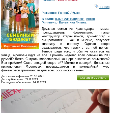
HD 1080
Режиссер
:
Евгений Абызов
В ролях
:
Юлия Александрова
,
Антон
Филипенко
,
Валентина Ляпина
Дружная семья из Краснодара – мама-
преподаватель фортепиано, папа-
конструктор аттракционов, дочь-блогер и
сын-романтик – как и многие, покупает
квартиру в ипотеку. Однако скоро
оказывается, что платить за неё нечем.
Теперь ради того, чтобы не остаться на
улице, Фроловы идут на всё. Прожить неделю всей семьёй на 200
рублей? Легко! Сыграть классический концерт в костюме осьминога?
Без проблем! Стать звездой соцсетей? Можно и звездой. Денежные
приключения Фроловых превращаются в комедийный курс
финансовой грамотности для всех российских семей.
Дата выхода фильма: 28.10.2021
Скачать и Смотреть
Дата добавления: 03.11.2021
Последнее обновление: 14.11.2021