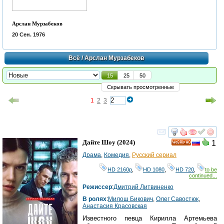
Арслан Мурзабеков
20 Сен. 1976
Всё
/ Арслан Мурзабеков
15
25
50
Скрывать просмотренные
1
2
3
смотреть
инте
Дайте Шоу
(2024)
1
HD
Драма
,
Комедия
,
Русский сериал
HD 2160р
,
HD 1080
,
HD 720
,
to be
continued...
Режиссер
:
Дмитрий Литвиненко
В ролях
:
Милош Бикович
,
Олег Савостюк
,
Анастасия Красовская
Известного певца Кирилла Артемьева