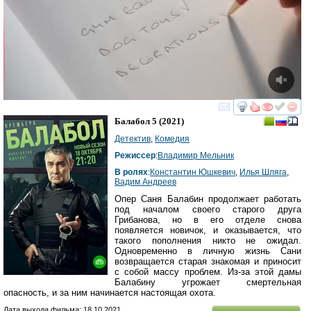
смотреть
инте
Балабол 5
(2021)
Детектив
,
Комедия
Режиссер
:
Владимир Мельник
В ролях
:
Константин Юшкевич
,
Илья Шляга
,
Вадим Андреев
Опер Саня Балабин продолжает работать
под началом своего старого друга
Грибанова, но в его отделе снова
появляется новичок, и оказывается, что
такого пополнения никто не ожидал.
Одновременно в личную жизнь Сани
возвращается старая знакомая и приносит
с собой массу проблем. Из-за этой дамы
Балабину угрожает смертельная
опасность, и за ним начинается настоящая охота.
Дата выхода фильма: 18.10.2021