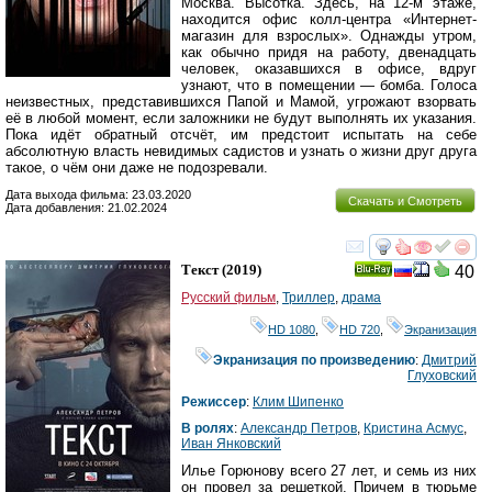
Москва. Высотка. Здесь, на 12-м этаже,
находится офис колл-центра «Интернет-
региона
магазин для взрослых». Однажды утром,
как обычно придя на работу, двенадцать
человек, оказавшихся в офисе, вдруг
узнают, что в помещении — бомба. Голоса
неизвестных, представившихся Папой и Мамой, угрожают взорвать
её в любой момент, если заложники не будут выполнять их указания.
Пока идёт обратный отсчёт, им предстоит испытать на себе
абсолютную власть невидимых садистов и узнать о жизни друг друга
такое, о чём они даже не подозревали.
Дата выхода фильма: 23.03.2020
Скачать и Смотреть
Дата добавления: 21.02.2024
смотреть
инте
Текст
(2019)
40
Ray
Русский фильм
,
Триллер
,
драма
HD 1080
,
HD 720
,
Экранизация
Экранизация по произведению
:
Дмитрий
Глуховский
Режиссер
:
Клим Шипенко
В ролях
:
Александр Петров
,
Кристина Асмус
,
Иван Янковский
Илье Горюнову всего 27 лет, и семь из них
он провел за решеткой. Причем в тюрьме