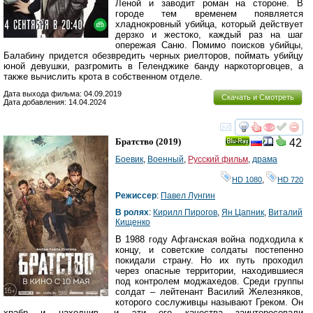
Леной и заводит роман на стороне. В
городе тем временем появляется
хладнокровный убийца, который действует
дерзко и жестоко, каждый раз на шаг
опережая Саню. Помимо поисков убийцы,
Балабину придется обезвредить черных риелторов, поймать убийцу
юной девушки, разгромить в Геленджике банду наркоторговцев, а
также вычислить крота в собственном отделе.
Дата выхода фильма: 04.09.2019
Скачать и Смотреть
Дата добавления: 14.04.2024
смотреть
инте
Братство
(2019)
42
Ray
Боевик
,
Военный
,
Русский фильм
,
драма
HD 1080
,
HD 720
Режиссер
:
Павел Лунгин
В ролях
:
Кирилл Пирогов
,
Ян Цапник
,
Виталий
Кищенко
В 1988 году Афганская война подходила к
концу, и советские солдаты постепенно
покидали страну. Но их путь проходил
через опасные территории, находившиеся
под контролем моджахедов. Среди группы
солдат – лейтенант Василий Железняков,
которого сослуживцы называют Греком. Он
храбр и находчив, и эти его качества заинтересовали