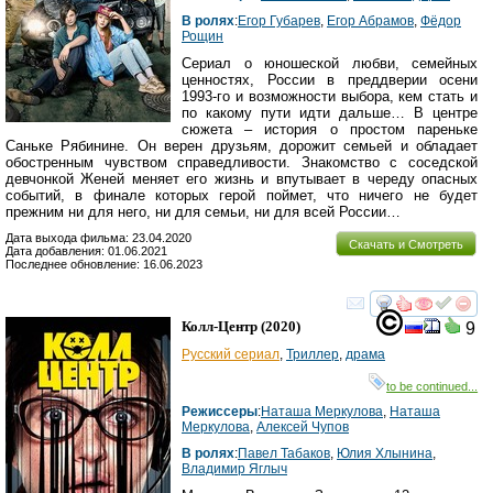
В ролях
:
Егор Губарев
,
Егор Абрамов
,
Фёдор
Рощин
Сериал о юношеской любви, семейных
ценностях, России в преддверии осени
1993-го и возможности выбора, кем стать и
по какому пути идти дальше… В центре
сюжета – история о простом пареньке
Саньке Рябинине. Он верен друзьям, дорожит семьей и обладает
обостренным чувством справедливости. Знакомство с соседской
девчонкой Женей меняет его жизнь и впутывает в череду опасных
событий, в финале которых герой поймет, что ничего не будет
прежним ни для него, ни для семьи, ни для всей России…
Дата выхода фильма: 23.04.2020
Скачать и Смотреть
Дата добавления: 01.06.2021
Последнее обновление: 16.06.2023
смотреть
инте
Колл-Центр
(2020)
9
Русский сериал
,
Триллер
,
драма
на
to be continued...
фильм
Режиссеры
:
Наташа Меркулова
,
Наташа
недоступны
Меркулова
,
Алексей Чупов
В ролях
:
Павел Табаков
,
Юлия Хлынина
,
для
Владимир Яглыч
вашего