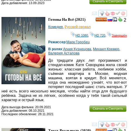
Скачать и Смотреть
Дата добавления: 13.09.2023
смотреть
инте
Готовы На Всё
(2021)
2
HD
Комедия
,
Русский сериал
HD 1080
,
HD 720
,
Завершён
Режиссер
:
Марк Горобец
В ролях
:
Агния Кузнецова
,
Михаил Кремер
,
Валерия Астапова
До тридцати двух лет программист и
стендап-комик Катя Скворцова жила своей
жизнью: классная работа, любимое хобби,
съёмная квартира в Москве, модная
машина, взятая в кредит. Всё меняется,
когда она неожиданно узнаёт, что вот-вот
потеряет последний шанс стать матерью. У
неё есть всего несколько месяцев, чтобы найти отца для будущего
ребёнка. Задача не из лёгких, особенно когда у тебя такой сильный
характер и острый язык.
Дата выхода фильма: 20.09.2021
Скачать и Смотреть
Дата добавления: 08.10.2021
Последнее обновление: 28.11.2021
смотреть
инте
Текст. Реальность
(2020)