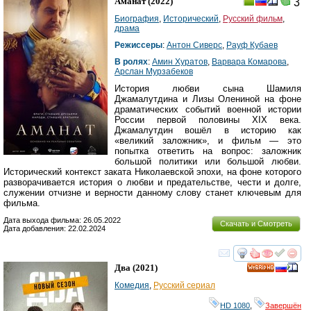
Аманат
(2022)
3
Биография
,
Исторический
,
Русский фильм
,
драма
Режиссеры
:
Антон Сиверс
,
Рауф Кубаев
В ролях
:
Амин Хуратов
,
Варвара Комарова
,
Арслан Мурзабеков
История любви сына Шамиля
Джамалутдина и Лизы Олениной на фоне
драматических событий военной истории
России первой половины XIX века.
Джамалутдин вошёл в историю как
«великий заложник», и фильм — это
попытка ответить на вопрос: заложник
большой политики или большой любви.
Исторический контекст заката Николаевской эпохи, на фоне которого
разворачивается история о любви и предательстве, чести и долге,
служении отчизне и верности данному слову станет ключевым для
фильма.
Дата выхода фильма: 26.05.2022
Скачать и Смотреть
Дата добавления: 22.02.2024
смотреть
инте
Два
(2021)
HD
Комедия
,
Русский сериал
HD 1080
,
Завершён