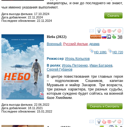
инициаторы, и они до последнего не знают,
чьи именно указания выполняют.
Дата выхода фильма: 17.10.2024
Скачать
Дата добавления: 22.11.2024
Последнее обновление: 22.11.2024
смотреть
инте
Небо
(2022)
38
HD
Военный
,
Русский фильм
,
драма
HD 1080
,
HD 720
Режиссер
:
Игорь Копылов
В ролях
:
Игорь Петренко
,
Иван Батарев
,
Сергей Губанов
В центре повествования три главных героя
– подполковник Сошников, капитан
Муравьев и майор Захаров. Три возраста,
три разных характера, три разных судьбы,
которым суждено будет сойтись на военной
базе Хмеймим.
Дата выхода фильма: 22.06.2022
Скачать и Смотреть
Дата добавления: 18.11.2021
Последнее обновление: 15.01.2022
смотреть
инте