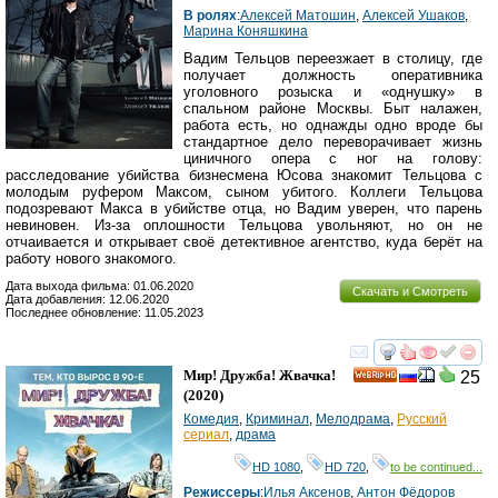
В ролях
:
Алексей Матошин
,
Алексей Ушаков
,
Марина Коняшкина
Вадим Тельцов переезжает в столицу, где
получает должность оперативника
уголовного розыска и «однушку» в
спальном районе Москвы. Быт налажен,
работа есть, но однажды одно вроде бы
стандартное дело переворачивает жизнь
циничного опера с ног на голову:
расследование убийства бизнесмена Юсова знакомит Тельцова с
молодым руфером Максом, сыном убитого. Коллеги Тельцова
подозревают Макса в убийстве отца, но Вадим уверен, что парень
невиновен. Из-за оплошности Тельцова увольняют, но он не
отчаивается и открывает своё детективное агентство, куда берёт на
работу нового знакомого.
Дата выхода фильма: 01.06.2020
Скачать и Смотреть
Дата добавления: 12.06.2020
Последнее обновление: 11.05.2023
смотреть
инте
Мир! Дружба! Жвачка!
25
HD
(2020)
Комедия
,
Криминал
,
Мелодрама
,
Русский
сериал
,
драма
HD 1080
,
HD 720
,
to be continued...
Режиссеры
:
Илья Аксенов
,
Антон Фёдоров