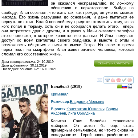
он оказался несправедливо, по ложному
обвинению в наркоторговле. Выйдя на
свободу, Илья осознает, что жить так, как прежде, он уже не сможет
никогда. Его жизнь разрушена до основания, и даже пытаться ее
вернуть не стоит. Волей-неволей ему придется отомстить тому, из-за
кого попал в тюрьму, хоть он и не собирался делать этого. Теперь
они встретятся друг с другом, и в руках у Ильи оказался телефон
этого человека, в котором хранятся все данные. И Илья получает
доступ ко всем контактам своего обидчика, а вместе с этим и
возможность общаться с ними от имени Петра. На какое-то время
через текст на смартфоне Илья живет жизнью человека, который
сломал его собственную жизнь.
Дата выхода фильма: 24.10.2019
Скачать и Смотреть
Дата добавления: 30.11.2019
Последнее обновление: 16.10.2021
смотреть
инте
Балабол 3
(2019)
Криминал
Режиссер
:
Владимир Мельник
В ролях
:
Константин Юшкевич
,
Вадим
Андреев
,
Инга Оболдина
Капитан Саня Балабин становится
майором. Он хотел бы еще стать
примерным семьянином, но что-то снова не
складывается. Герой вновь разбегается с