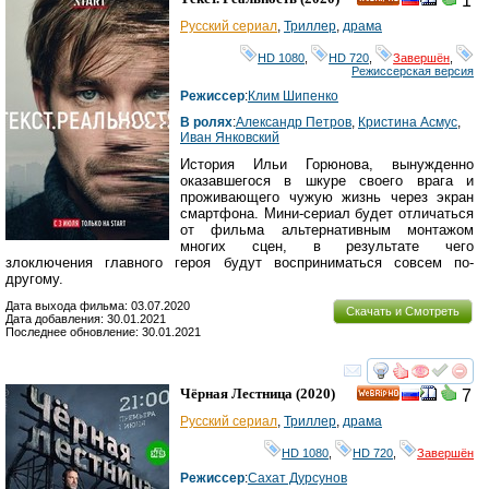
1
HD
Русский сериал
,
Триллер
,
драма
HD 1080
,
HD 720
,
Завершён
,
Режиссерская версия
Режиссер
:
Клим Шипенко
В ролях
:
Александр Петров
,
Кристина Асмус
,
Иван Янковский
История Ильи Горюнова, вынужденно
оказавшегося в шкуре своего врага и
проживающего чужую жизнь через экран
смартфона. Мини-сериал будет отличаться
от фильма альтернативным монтажом
многих сцен, в результате чего
злоключения главного героя будут восприниматься совсем по-
другому.
Дата выхода фильма: 03.07.2020
Скачать и Смотреть
Дата добавления: 30.01.2021
Последнее обновление: 30.01.2021
смотреть
инте
Чёрная Лестница
(2020)
7
HD
Русский сериал
,
Триллер
,
драма
HD 1080
,
HD 720
,
Завершён
Режиссер
:
Сахат Дурсунов