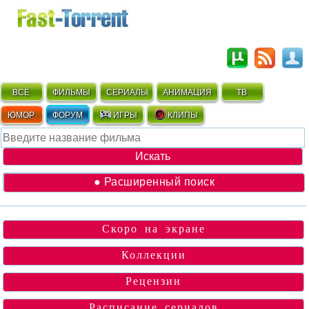
ВСЁ
ФИЛЬМЫ
СЕРИАЛЫ
АНИМАЦИЯ
ТВ
ЮМОР
ФОРУМ
ИГРЫ
КЛИПЫ
● Расширенный поиск
Скоро на экране
Коллекции
Рецензии
Расписание сериалов