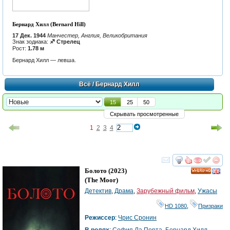
Бернард Хилл (Bernard Hill)
17 Дек. 1944
Манчестер, Англия, Великобритания
Знак зодиака:
♐ Стрелец
Рост:
1.78 м
Бернард Хилл — левша.
Всё
/ Бернард Хилл
15
25
50
Скрывать просмотренные
1
2
3
4
смотреть
инте
Болото
(2023)
HD
(
The Moor
)
Детектив
,
Драма
,
Зарубежный фильм
,
Ужасы
HD 1080
,
Призраки
Режиссер
:
Чрис Cронин
В ролях
:
София Ла Порта
,
Бернард Хилл
,