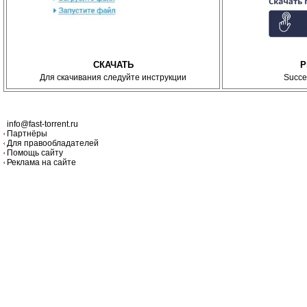
СКАЧАТЬ
P
Для скачивания следуйте инструкции
Succe
info@fast-torrent.ru
Партнёры
Для правообладателей
Помощь сайту
Реклама на сайте