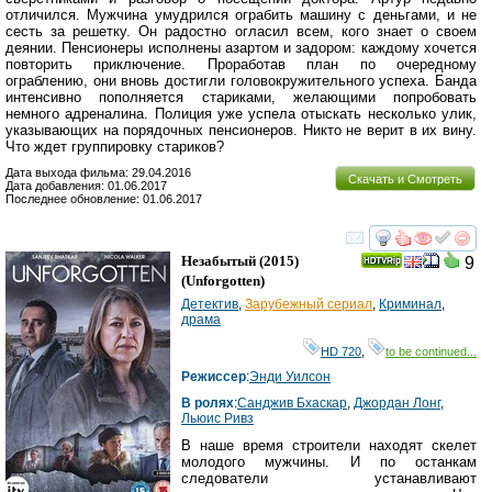
отличился. Мужчина умудрился ограбить машину с деньгами, и не
сесть за решетку. Он радостно огласил всем, кого знает о своем
деянии. Пенсионеры исполнены азартом и задором: каждому хочется
повторить приключение. Проработав план по очередному
ограблению, они вновь достигли головокружительного успеха. Банда
интенсивно пополняется стариками, желающими попробовать
немного адреналина. Полиция уже успела отыскать несколько улик,
указывающих на порядочных пенсионеров. Никто не верит в их вину.
Что ждет группировку стариков?
Дата выхода фильма: 29.04.2016
Скачать и Смотреть
Дата добавления: 01.06.2017
Последнее обновление: 01.06.2017
смотреть
инте
Незабытый
(2015)
9
(
Unforgotten
)
Детектив
,
Зарубежный сериал
,
Криминал
,
драма
HD 720
,
to be continued...
Режиссер
:
Энди Уилсон
В ролях
:
Санджив Бхаскар
,
Джордан Лонг
,
Льюис Ривз
В наше время строители находят скелет
молодого мужчины. И по останкам
следователи устанавливают