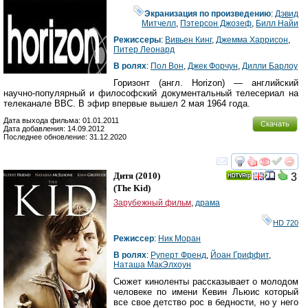
Экранизация по произведению
:
Дэвид
Митчелл
,
Пэтерсон Джозеф
,
Билл Найи
Режиссеры
:
Вивьен Кинг
,
Джемма Харрисон
,
Питер Леонард
В ролях
:
Пол Вон
,
Джек Форчун
,
Дилли Барлоу
Горизонт (англ. Horizon) — английский
научно-популярный и философский документальный телесериал на
телеканале BBC. В эфир впервые вышел 2 мая 1964 года.
Дата выхода фильма: 01.01.2011
Скачать
Дата добавления: 14.09.2012
Последнее обновление: 31.12.2020
смотреть
инте
Дитя
(2010)
3
(
The Kid
)
Зарубежный фильм
,
драма
HD 720
Режиссер
:
Ник Моран
В ролях
:
Руперт Френд
,
Йоан Гриффит
,
Наташа МакЭлхоун
Сюжет киноленты рассказывает о молодом
человеке по имени Кевин Льюис который
все свое детство рос в бедности, но у него