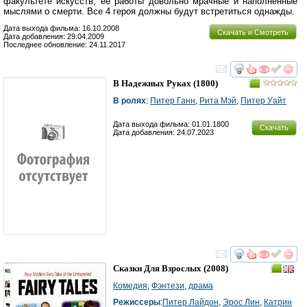
факультете искусств, её работы довольно мрачные и наполненные
мыслями о смерти. Все 4 героя должны будут встретиться однажды.
Дата выхода фильма: 16.10.2008
Скачать и Смотреть
Дата добавления: 29.04.2009
Последнее обновление: 24.11.2017
смотреть
инте
В Надежных Руках
(1800)
В ролях
:
Питер Ганн
,
Рита Мэй
,
Питер Уайт
Дата выхода фильма: 01.01.1800
Скачать
Дата добавления: 24.07.2023
смотреть
инте
Сказки Для Взрослых
(2008)
Комедия
,
Фэнтези
,
драма
Режиссеры
:
Питер Лайдон
,
Эрос Лин
,
Катрин