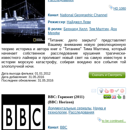
Расследования
HD 1080
Канал
:
National Geographic Channel
Режиссер
:
Найджел Леви
В ролях
:
Бернард Хилл
,
Тим Малтин
,
Дон
Мерфи
"Титаник: дело закрыто" представляет
Вашему вниманию новую революционную
теорию историка и автора книг о "Титанике" Тима Малтина, который
начинает собственное расследование крушения трагически-
известного лайнера и проливает новый свет на самую известную в
истории морскую катастрофу, собирая воедино все события той
злополучной ночи.
Дата выхода фильма: 01.01.2012
Скачать и Смотреть
Дата добавления: 31.05.2016
Последнее обновление: 31.05.2016
смотреть
инте
BBC: Горизонт
(2011)
8
(
BBC: Horizon
)
Документальные сериалы
,
Наука и
технологии
,
Расследования
to be continued...
Канал
:
BBC