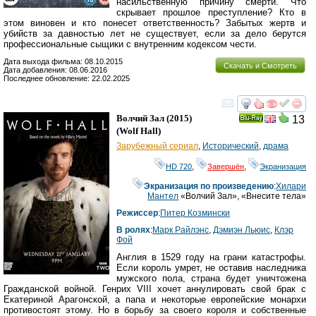
насильственную причину смерти. Что
скрывает прошлое преступление? Кто в
этом виновен и кто понесет ответственность? Забытых жертв и
убийств за давностью лет не существует, если за дело берутся
профессиональные сыщики с внутренним кодексом чести.
Дата выхода фильма: 08.10.2015
Скачать и Смотреть
Дата добавления: 08.06.2016
Последнее обновление: 22.02.2025
смотреть
инте
Волчий Зал
(2015)
13
Ray
(
Wolf Hall
)
Зарубежный сериал
,
Исторический
,
драма
HD 720
,
Завершён
,
Экранизация
Экранизация по произведению
:
Хилари
Мантел
«Волчий Зал», «Внесите тела»
Режиссер
:
Питер Козмински
В ролях
:
Марк Райлэнс
,
Дэмиэн Льюис
,
Клэр
Фой
Англия в 1529 году на грани катастрофы.
Если король умрет, не оставив наследника
мужского пола, страна будет уничтожена
Гражданской войной. Генрих VIII хочет аннулировать свой брак с
Екатериной Арагонской, а папа и некоторые европейские монархи
противостоят этому. Но в борьбу за своего короля и собственные