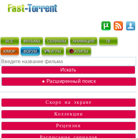
ВСЁ
ФИЛЬМЫ
СЕРИАЛЫ
АНИМАЦИЯ
ТВ
ЮМОР
ФОРУМ
ИГРЫ
КЛИПЫ
● Расширенный поиск
Скоро на экране
Коллекции
Рецензии
Расписание сериалов