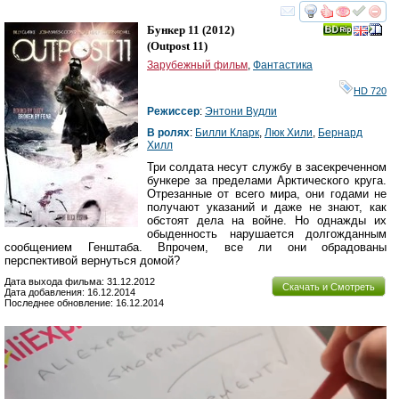
смотреть
инте
Бункер 11
(2012)
(
Outpost 11
)
Зарубежный фильм
,
Фантастика
HD 720
Режиссер
:
Энтони Вудли
В ролях
:
Билли Кларк
,
Люк Хили
,
Бернард
Хилл
Три солдата несут службу в засекреченном
бункере за пределами Арктического круга.
Отрезанные от всего мира, они годами не
получают указаний и даже не знают, как
обстоят дела на войне. Но однажды их
обыденность нарушается долгожданным
сообщением Генштаба. Впрочем, все ли они обрадованы
перспективой вернуться домой?
Дата выхода фильма: 31.12.2012
Скачать и Смотреть
Дата добавления: 16.12.2014
Последнее обновление: 16.12.2014