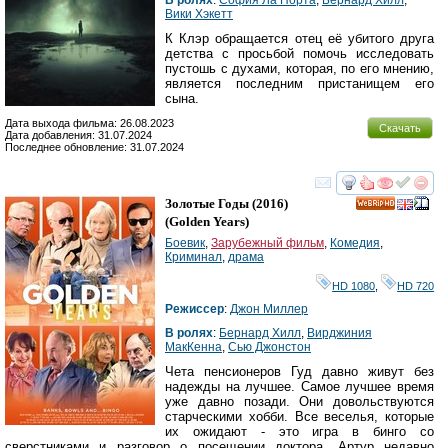
Вики Хэкетт
К Клэр обращается отец её убитого друга
детства с просьбой помочь исследовать
пустошь с духами, которая, по его мнению,
является последним пристанищем его
сына.
Дата выхода фильма: 26.08.2023
Скачать
Дата добавления: 31.07.2024
Последнее обновление: 31.07.2024
смотреть
инте
Золотые Годы
(2016)
HD
(
Golden Years
)
Боевик
,
Зарубежный фильм
,
Комедия
,
Криминал
,
драма
HD 1080
,
HD 720
Режиссер
:
Джон Миллер
В ролях
:
Бернард Хилл
,
Вирджиния
МакКенна
,
Сью Джонстон
Чета пенсионеров Гуд давно живут без
надежды на лучшее. Самое лучшее время
уже давно позади. Они довольствуются
старческими хобби. Все веселья, которые
их ожидают - это игра в бинго со
сверстниками и разговор о посещении доктора. Артур недавно