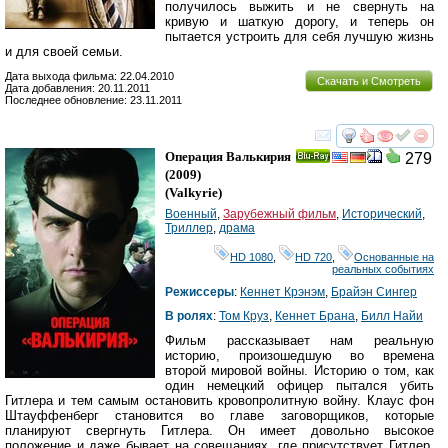
получилось выжить и не свернуть на
кривую и шаткую дорогу, и теперь он
пытается устроить для себя лучшую жизнь
и для своей семьи.
Дата выхода фильма: 22.04.2010
Скачать и Смотреть
Дата добавления: 20.11.2011
Последнее обновление: 23.11.2011
смотреть
инте
Операция Валькирия
279
Ray
(2009)
(
Valkyrie
)
Военный
,
Зарубежный фильм
,
Исторический
,
Триллер
,
драма
HD 1080
,
HD 720
,
Основанные на
реальных событиях
Режиссеры
:
Кеннет Крэнэм
,
Брайэн Сингер
В ролях
:
Том Круз
,
Кеннет Брана
,
Билл Найи
Фильм рассказывает нам реальную
историю, произошедшую во времена
второй мировой войны. Историю о том, как
один немецкий офицер пытался убить
Гитлера и тем самым остановить кровопролитную войну. Клаус фон
Штауффенберг становится во главе заговорщиков, которые
планируют свергнуть Гитлера. Он имеет довольно высокое
положение и даже бывает на совещаниях, где присутствует Гитлер.