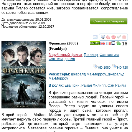
На одно из таких совещаний он проносит в портфеле бомбу, но после
взрыва Гитлер остается жив, заговор проваливается, сопротивление
остается обезглавленным.
Дата выхода фильма: 29.01.2009
Скачать и Смотреть
Дата добавления: 22.02.2009
Последнее обновление: 12.10.2017
смотреть
инте
Франклин
(2008)
16
Ray
(
Franklyn
)
Зарубежный фильм
,
Триллер
,
Фантастика
,
Фэнтези
,
драма
HD 1080
,
HD 720
Режиссеры
:
Джералд МакМорроу
,
Джеральд
МакМорроу
В ролях
:
Ева Грин
,
Райан Филипп
,
Сэм Райли
В фильме рассказывается четыре истории
совершенно разных людей. Первый герой –
уставший от жизни человек по имени
Эссер. Эссер ходит по улицам своего
города и ищет сына, который пропал.
Второй герой – Майло. Майло уже тридцать лет и он всё ещё
мечтает вернуть свою первую любовь. Третий главный герой – Прист,
работающий детективом, который ищет возмездия на улицах
метрополиса. Четвёртая главная героиня – Эмилия, она учится на