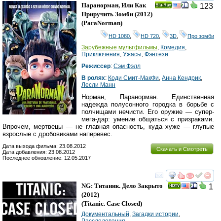
смотреть
инте
Паранорман, Или Как
123
Ray
Приручить Зомби
(2012)
(
ParaNorman
)
HD 1080
,
HD 720
,
3D
,
Про зомби
Зарубежные мультфильмы
,
Комедия
,
Приключения
,
Ужасы
,
Фэнтези
Режиссер
:
Сэм Фэлл
В ролях
:
Коди Смит-МакФи
,
Анна Кендрик
,
Лесли Манн
Норман, Паранорман. Единственная
надежда полусонного городка в борьбе с
полчищами нечисти. Его оружие — супер-
мега-дар: умение общаться с призраками.
Впрочем, мертвецы — не главная опасность, куда хуже — глупые
взрослые с дробовиками наперевес.
Дата выхода фильма: 23.08.2012
Скачать и Смотреть
Дата добавления: 23.08.2012
Последнее обновление: 12.05.2017
смотреть
инте
NG: Титаник. Дело Закрыто
1
(2012)
(
Titanic. Case Closed
)
Документальный
,
Загадки истории
,