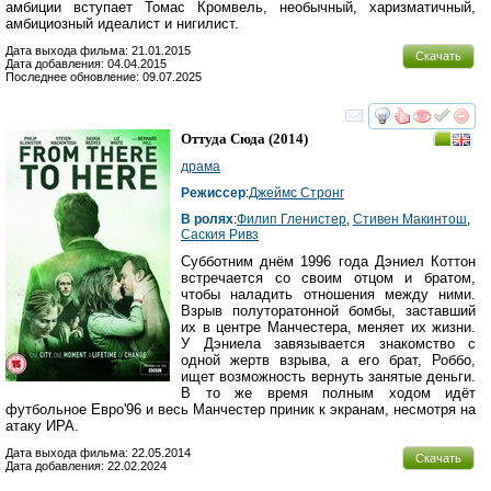
амбиции вступает Томас Кромвель, необычный, харизматичный,
амбициозный идеалист и нигилист.
Дата выхода фильма: 21.01.2015
Скачать
Дата добавления: 04.04.2015
Последнее обновление: 09.07.2025
смотреть
инте
Оттуда Сюда
(2014)
драма
Режиссер
:
Джеймс Стронг
В ролях
:
Филип Гленистер
,
Стивен Макинтош
,
Саския Ривз
Субботним днём 1996 года Дэниел Коттон
встречается со своим отцом и братом,
чтобы наладить отношения между ними.
Взрыв полуторатонной бомбы, заставший
их в центре Манчестера, меняет их жизни.
У Дэниела завязывается знакомство с
одной жертв взрыва, а его брат, Роббо,
ищет возможность вернуть занятые деньги.
В то же время полным ходом идёт
футбольное Евро'96 и весь Манчестер приник к экранам, несмотря на
атаку ИРА.
Дата выхода фильма: 22.05.2014
Скачать
Дата добавления: 22.02.2024