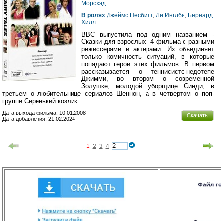
Морсхэд
В ролях
:
Джеймс Несбитт
,
Ли Инглби
,
Бернард
Хилл
ВВС выпустила под одним названием -
Сказки для взрослых, 4 фильма с разными
режиссерами и актерами. Их объединяет
только комичность ситуаций, в которые
попадают герои этих фильмов. В первом
рассказывается о теннисисте-недотепе
Джимми, во втором о современной
Золушке, молодой уборщице Синди, в
третьем о любительнице сериалов Шеннон, а в четвертом о поп-
группе Серенький козлик.
Дата выхода фильма: 10.01.2008
Скачать
Дата добавления: 21.02.2024
1
2
3
4