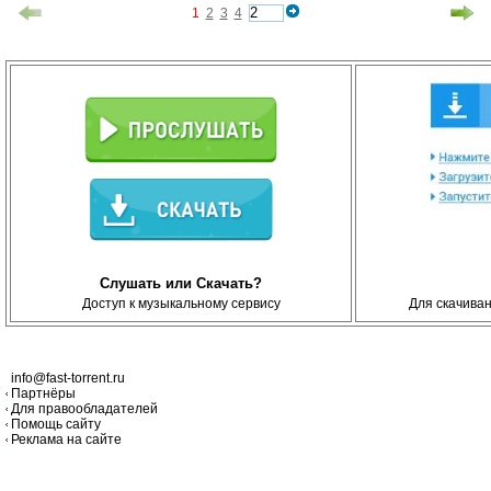
1
2
3
4
Слушать или Скачать?
Доступ к музыкальному сервису
Для скачива
info@fast-torrent.ru
Партнёры
Для правообладателей
Помощь сайту
Реклама на сайте