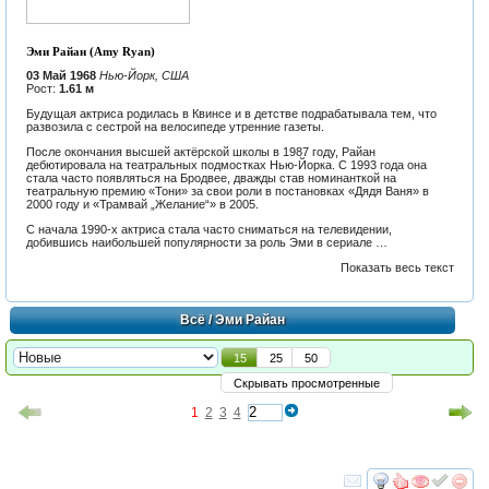
Эми Райан (Amy Ryan)
03 Май 1968
Нью-Йорк, США
Рост:
1.61 м
Будущая актриса родилась в Квинсе и в детстве подрабатывала тем, что
развозила с сестрой на велосипеде утренние газеты.
После окончания высшей актёрской школы в 1987 году, Райан
дебютировала на театральных подмостках Нью-Йорка. С 1993 года она
стала часто появляться на Бродвее, дважды став номинанткой на
театральную премию «Тони» за свои роли в постановках «Дядя Ваня» в
2000 году и «Трамвай „Желание“» в 2005.
С начала 1990-х актриса стала часто сниматься на телевидении,
добившись наибольшей популярности за роль Эми в сериале …
Показать весь текст
Всё
/ Эми Райан
15
25
50
Скрывать просмотренные
1
2
3
4