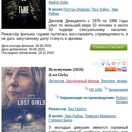
Майлс Кэйн
В ролях
:
Пэттон Освальт
,
Пол Хэйнс
,
Эми
Райан
Джозеф Деанджело с 1976 по 1986 годы
убил по меньшей мере 10 человек и около
50 подверг сексуальному насилию.
Режиссёр фильма годами пыталась восстановить справедливость и
не дать запутанному делу сгинуть в архивах.
Дата выхода фильма: 28.06.2020
Скачать и Смотреть
Дата добавления: 30.06.2020
Последнее обновление: 29.11.2020
смотреть
инте
Исчезнувшие
(2020)
HD
(
Lost Girls
)
Детектив
,
Зарубежный фильм
,
Триллер
,
драма
HD 1080
,
Экранизация
Экранизация по произведению
:
Роберт
Колкер
Режиссер
:
Лиз Гарбус
В ролях
:
Эми Райан
,
Томасин Маккензи
,
Гэбриел Бирн
У молодых девушек имеется огромный
соблазн, который особенно доступен для