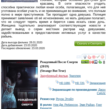
красавиц. В сети опасности угодить
способна практически любая юная особа, полагающая, что для неё
уготована особая участь и не принимающая во внимание, что полным
полно в мире преступников. Так пропадает одна девушка. Полиция
принимает заявление об её исчезновении, но мать девушки полагает,
что не следует терять время и берется сама искать свою дочь.
Женщина тщательно анализирует соответствующие новости и
делает вывод о серии жестоких расправ над девушками,
задействованными в предоставлении интимных услуг в качестве
рабынь.
Дата выхода фильма: 28.01.2020
Скачать и Смотреть
Дата добавления: 23.03.2020
Последнее обновление: 23.03.2020
смотреть
инте
Рожденный После Смерти
8
(2019)
(
Strange But True
)
Зарубежный фильм
,
Триллер
HD 1080
,
HD 720
,
Экранизация
Экранизация по произведению
:
Джон
Сирлс
Режиссер
:
Роуэн Этейл
В ролях
:
Ник Дж. Робинсон
,
Эми Райан
,
Грег
Кинниэр