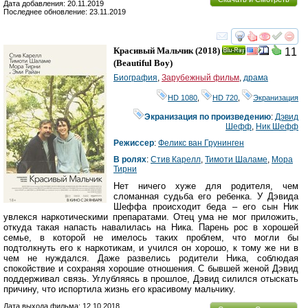
Дата добавления: 20.11.2019
Последнее обновление: 23.11.2019
смотреть
инте
Красивый Мальчик
(2018)
11
Ray
(
Beautiful Boy
)
Биография
,
Зарубежный фильм
,
драма
HD 1080
,
HD 720
,
Экранизация
Экранизация по произведению
:
Дэвид
Шефф
,
Ник Шефф
Режиссер
:
Феликс ван Грунинген
В ролях
:
Стив Карелл
,
Тимоти Шаламе
,
Мора
Тирни
Нет ничего хуже для родителя, чем
сломанная судьба его ребенка. У Дэвида
Шеффа происходит беда – его сын Ник
увлекся наркотическими препаратами. Отец ума не мог приложить,
откуда такая напасть навалилась на Ника. Парень рос в хорошей
семье, в которой не имелось таких проблем, что могли бы
подтолкнуть его к наркотикам, и учился он хорошо, к тому же ни в
чем не нуждался. Даже развелись родители Ника, соблюдая
спокойствие и сохраняя хорошие отношения. С бывшей женой Дэвид
поддерживал связь. Углубляясь в прошлое, Дэвид силился отыскать
причину, что испортила жизнь его красивому мальчику.
Дата выхода фильма: 12.10.2018