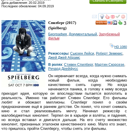
Скачать и Смотреть
Дата добавления: 20.02.2019
Последнее обновление: 04.09.2019
смотреть
инте
Спилберг
(2017)
3
HD
(
Spielberg
)
Биография
,
Документальный
,
Зарубежный
фильм
HD 1080
Режиссеры
:
Сьюзен Лейси
,
Роберт Земекис
,
Джей Джей Абрамс
В ролях
:
Стивен Спилберг
,
Мартин Скорсезе
,
Ричард Дрейфусс
Он нервничает всегда, когда нужно снимать
новый фильм, когда необходимо
качественно снять сцену. Но когда
начинается паника, в голову к нему всегда
приходит идея, которую он впоследствии пытается воплотить в
реальность. Именно так работает Стивен Спилберг. Его фильмы
любят и обожают миллионы. Спилберг понял о своём
предназначение ещё в раннем детстве. Он понял, что хочет снимать
кино и стал реализовывать мечту. Начинал режиссёр с
малобюджетных кинолент. Терпел он в карьере и взлёты, и падения,
но всегда вставал и двигался дальше. На его счету множество
кинолент, признанных эталоном качественного кино. Мало кто знает,
что пришлось пройти Спилбергу, чтобы снять эти фильмы.