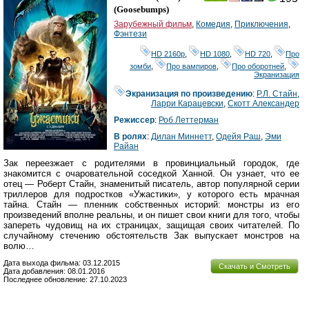
Ray
(
Goosebumps
)
Зарубежный фильм
,
Комедия
,
Приключения
,
Фэнтези
HD 2160р
,
HD 1080
,
HD 720
,
Про
зомби
,
Про вампиров
,
Про оборотней
,
Экранизация
Экранизация по произведению
:
Р.Л. Стайн
,
Ларри Карацевски
,
Скотт Александер
Режиссер
:
Роб Леттерман
В ролях
:
Дилан Миннетт
,
Одейя Раш
,
Эми
Райан
Зак переезжает с родителями в провинциальный городок, где
знакомится с очаровательной соседкой Ханной. Он узнает, что ее
отец — Роберт Стайн, знаменитый писатель, автор популярной серии
триллеров для подростков «Ужастики», у которого есть мрачная
тайна. Стайн — пленник собственных историй: монстры из его
произведений вполне реальны, и он пишет свои книги для того, чтобы
запереть чудовищ на их страницах, защищая своих читателей. По
случайному стечению обстоятельств Зак выпускает монстров на
волю…
Дата выхода фильма: 03.12.2015
Скачать и Смотреть
Дата добавления: 08.01.2016
Последнее обновление: 27.10.2023