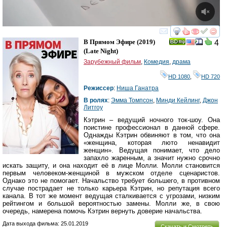
смотреть
инте
В Прямом Эфире
(2019)
4
(
Late Night
)
Зарубежный фильм
,
Комедия
,
драма
HD 1080
,
HD 720
Режиссер
:
Ниша Ганатра
В ролях
:
Эмма Томпсон
,
Минди Кейлинг
,
Джон
Литгоу
Кэтрин – ведущий ночного ток-шоу. Она
поистине профессионал в данной сфере.
Однажды Кэтрин обвиняют в том, что она
«женщина, которая люто ненавидит
женщин». Ведущая понимает, что дело
запахло жаренным, а значит нужно срочно
искать защиту, и она находит её в лице Молли. Молли становится
первым человеком-женщиной в мужском отделе сценаристов.
Однако это не помогает. Начальство требует большего, в противном
случае пострадает не только карьера Кэтрин, но репутация всего
канала. В тот же момент ведущая сталкивается с угрозами, низким
рейтингом и большой вероятностью замены. Молли же, в свою
очередь, намерена помочь Кэтрин вернуть доверие начальства.
Дата выхода фильма: 25.01.2019
Скачать и Смотреть