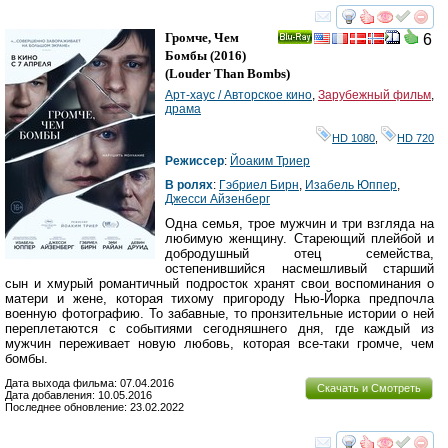
смотреть
инте
Громче, Чем
6
Ray
Бомбы
(2016)
(
Louder Than Bombs
)
Арт-хаус / Авторское кино
,
Зарубежный фильм
,
драма
HD 1080
,
HD 720
Режиссер
:
Йоаким Триер
В ролях
:
Гэбриел Бирн
,
Изабель Юппер
,
Джесси Айзенберг
Одна семья, трое мужчин и три взгляда на
любимую женщину. Стареющий плейбой и
добродушный отец семейства,
остепенившийся насмешливый старший
сын и хмурый романтичный подросток хранят свои воспоминания о
матери и жене, которая тихому пригороду Нью-Йорка предпочла
военную фотографию. То забавные, то пронзительные истории о ней
переплетаются с событиями сегодняшнего дня, где каждый из
мужчин переживает новую любовь, которая все-таки громче, чем
бомбы.
Дата выхода фильма: 07.04.2016
Скачать и Смотреть
Дата добавления: 10.05.2016
Последнее обновление: 23.02.2022