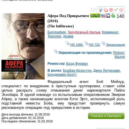
смотреть
инте
Афера Под Прикрытием
140
Ray
(2016)
(
The Infiltrator
)
Биография
,
Зарубежный фильм
,
Криминал
,
Триллер
,
драма
HD 1080
,
HD 720
,
Экранизация
Экранизация по произведению
:
Роберт
Мазур
Режиссер
:
Брэд Фурман
В ролях
:
Брайан Крэнстон
,
Джон Легуизамо
,
Бенджамин Брэтт
Федеральный агент Боб Мейзур,
специалист по внедрению в преступные группировки, ставит себе
целью раскрыть схему отмывания денег наркокартеля Пабло
Эскобара. В одной команде со вспыльчивым оперативником Эмиром
Абреу, а также начинающим агентом Кэти Эртс, исполняющей роль
подставной невесты Боба, ему предстоит провернуть самую
рискованную операцию под прикрытием в истории.
Дата выхода фильма: 11.08.2016
Скачать и Смотреть
Дата добавления: 01.10.2016
Последнее обновление: 11.02.2018