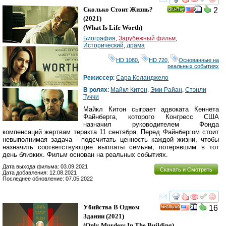
смотреть
инте
Сколько Стоит Жизнь?
2
Ray
(2021)
(
What Is Life Worth
)
Биография
,
Зарубежный фильм
,
Исторический
,
драма
HD 1080
,
HD 720
,
Основанные на
реальных событиях
Режиссер
:
Сара Коланджело
В ролях
:
Майкл Китон
,
Эми Райан
,
Стэнли
Туччи
Майкл Китон сыграет адвоката Кеннета
Файнберга, которого Конгресс США
назначил руководителем Фонда
компенсаций жертвам теракта 11 сентября. Перед Файнбергом стоит
невыполнимая задача - подсчитать ценность каждой жизни, чтобы
назначить соответствующие выплаты семьям, потерявшим в тот
день близких. Фильм основан на реальных событиях.
Дата выхода фильма: 03.09.2021
Скачать и Смотреть
Дата добавления: 12.08.2021
Последнее обновление: 07.05.2022
смотреть
инте
Убийства В Одном
16
HD
Здании
(2021)
(
Only Murders In The Building
)