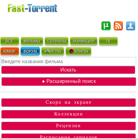
ВСЁ
ФИЛЬМЫ
СЕРИАЛЫ
АНИМАЦИЯ
ТВ
ЮМОР
ФОРУМ
ИГРЫ
КЛИПЫ
● Расширенный поиск
Скоро на экране
Коллекции
Рецензии
Расписание сериалов