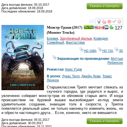
Дата выхода фильма: 05.10.2017
Скачать и Смотреть
Дата добавления: 18.09.2018
Последнее обновление: 18.09.2018
смотреть
инте
Монстр-Траки
(2017)
127
Ray
(
Monster Trucks
)
Боевик
,
Зарубежный фильм
,
Комедия
,
Семейный
,
Фантастика
HD 1080
,
HD 720
,
3D
Экранизация по произведению
:
Мэттью
Робинсон
Режиссер
:
Крис Уэдж
В ролях
:
Лукас Тилл
,
Джейн Леви
,
Томас
Леннон
Старшеклассник Трипп мечтает сбежать из
скучного городка, где родился и вырос, и
увлеченно собирает монстр-трак из обломков старых авто. И когда
происшествие на буровой вышке высвобождает из-под земли
удивительное создание, знающее толк в скорости, у Триппа
появляется реальный шанс не только наконец-то изменить жизнь, но
и обрести настоящего друга… Если, конечно, никто не вмешается.
Дата выхода фильма: 05.01.2017
Скачать и Смотреть
Дата добавления: 30.03.2017
Последнее обновление: 16.11.2021