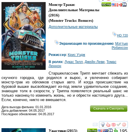
смотреть
инте
Монстр-Траки:
Дополнительные Материалы
(2016)
(
Monster Trucks: Bonuces
)
Дополнительные материалы
HD 720
Экранизация по произведению
:
Мэттью
Робинсон
Режиссер
:
Крис Уэдж
В ролях
:
Лукас Тилл
,
Джейн Леви
,
Томас
Леннон
Старшеклассник Трипп мечтает сбежать из
скучного городка, где родился и вырос, и увлеченно собирает
монстр-трак из обломков старых авто. И когда происшествие на
буровой вышке высвобождает из-под земли удивительное создание,
знающее толк в скорости, у Триппа появляется реальный шанс не
только наконец-то изменить жизнь, но и обрести настоящего друга...
Если, конечно, никто не вмешается.
Дата выхода фильма: 01.01.2016
Скачать и Смотреть
Дата добавления: 04.05.2017
Последнее обновление: 04.05.2017
смотреть
инте
Ужастики
(2015)
195