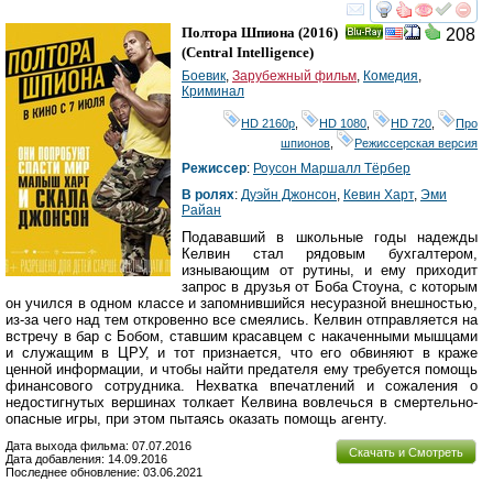
смотреть
инте
Полтора Шпиона
(2016)
208
Ray
(
Central Intelligence
)
Боевик
,
Зарубежный фильм
,
Комедия
,
Криминал
HD 2160р
,
HD 1080
,
HD 720
,
Про
шпионов
,
Режиссерская версия
Режиссер
:
Роусон Маршалл Тёрбер
В ролях
:
Дуэйн Джонсон
,
Кевин Харт
,
Эми
Райан
Подававший в школьные годы надежды
Келвин стал рядовым бухгалтером,
изнывающим от рутины, и ему приходит
запрос в друзья от Боба Стоуна, с которым
он учился в одном классе и запомнившийся несуразной внешностью,
из-за чего над тем откровенно все смеялись. Келвин отправляется на
встречу в бар с Бобом, ставшим красавцем с накаченными мышцами
и служащим в ЦРУ, и тот признается, что его обвиняют в краже
ценной информации, и чтобы найти предателя ему требуется помощь
финансового сотрудника. Нехватка впечатлений и сожаления о
недостигнутых вершинах толкает Келвина вовлечься в смертельно-
опасные игры, при этом пытаясь оказать помощь агенту.
Дата выхода фильма: 07.07.2016
Скачать и Смотреть
Дата добавления: 14.09.2016
Последнее обновление: 03.06.2021