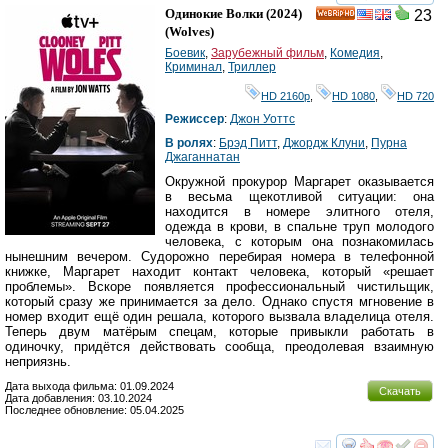
смотреть
инте
Одинокие Волки
(2024)
23
HD
(
Wolves
)
Боевик
,
Зарубежный фильм
,
Комедия
,
Криминал
,
Триллер
HD 2160р
,
HD 1080
,
HD 720
Режиссер
:
Джон Уоттс
В ролях
:
Брэд Питт
,
Джордж Клуни
,
Пурна
Джаганнатан
Окружной прокурор Маргарет оказывается
в весьма щекотливой ситуации: она
находится в номере элитного отеля,
одежда в крови, в спальне труп молодого
человека, с которым она познакомилась
нынешним вечером. Судорожно перебирая номера в телефонной
книжке, Маргарет находит контакт человека, который «решает
проблемы». Вскоре появляется профессиональный чистильщик,
который сразу же принимается за дело. Однако спустя мгновение в
номер входит ещё один решала, которого вызвала владелица отеля.
Теперь двум матёрым спецам, которые привыкли работать в
одиночку, придётся действовать сообща, преодолевая взаимную
неприязнь.
Дата выхода фильма: 01.09.2024
Скачать
Дата добавления: 03.10.2024
Последнее обновление: 05.04.2025