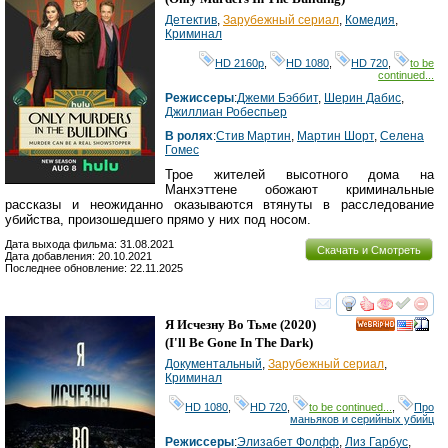
Детектив
,
Зарубежный сериал
,
Комедия
,
Криминал
HD 2160р
,
HD 1080
,
HD 720
,
to be
continued...
Режиссеры
:
Джеми Бэббит
,
Шерин Дабис
,
Джиллиан Робеспьер
В ролях
:
Стив Мартин
,
Мартин Шорт
,
Селена
Гомес
Трое жителей высотного дома на
Манхэттене обожают криминальные
рассказы и неожиданно оказываются втянуты в расследование
убийства, произошедшего прямо у них под носом.
Дата выхода фильма: 31.08.2021
Скачать и Смотреть
Дата добавления: 20.10.2021
Последнее обновление: 22.11.2025
смотреть
инте
Я Исчезну Во Тьме
(2020)
HD
(
I'll Be Gone In The Dark
)
Документальный
,
Зарубежный сериал
,
Криминал
HD 1080
,
HD 720
,
to be continued...
,
Про
маньяков и серийных убийц
Режиссеры
:
Элизабет Фолфф
,
Лиз Гарбус
,