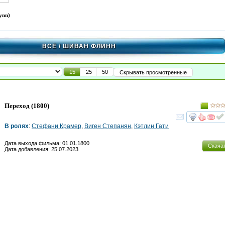
ynn)
ВСЁ
/ ШИВАН ФЛИНН
15
25
50
Скрывать просмотренные
Переход
(1800)
смот
В ролях
:
Стефани Крамер
,
Виген Степанян
,
Кэтлин Гати
Дата выхода фильма: 01.01.1800
Скача
Дата добавления: 25.07.2023