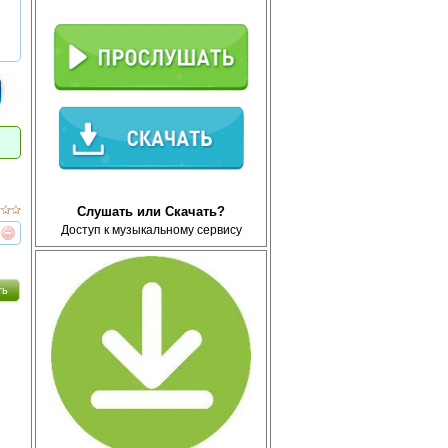
Слушать или Скачать?
Доступ к музыкальному сервису
реть
интересует
ть