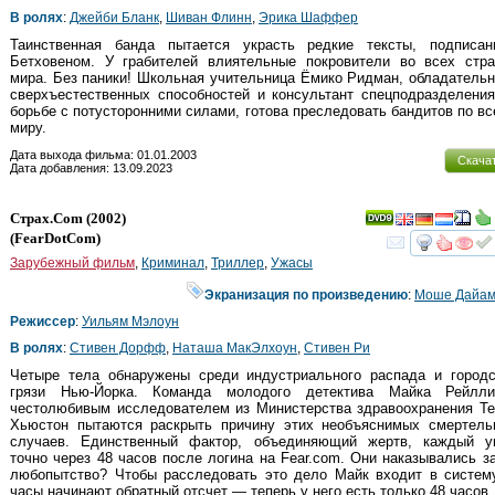
В ролях
:
Джейби Бланк
,
Шиван Флинн
,
Эрика Шаффер
Таинственная банда пытается украсть редкие тексты, подписан
Бетховеном. У грабителей влиятельные покровители во всех стра
мира. Без паники! Школьная учительница Ёмико Ридман, обладатель
сверхъестественных способностей и консультант спецподразделени
борьбе с потусторонними силами, готова преследовать бандитов по в
миру.
Дата выхода фильма: 01.01.2003
Скача
Дата добавления: 13.09.2023
Страх.com
(2002)
(
FearDotCom
)
смот
Зарубежный фильм
,
Криминал
,
Триллер
,
Ужасы
Экранизация по произведению
:
Моше Дайам
Режиссер
:
Уильям Мэлоун
В ролях
:
Стивен Дорфф
,
Наташа МакЭлхоун
,
Стивен Ри
Четыре тела обнаружены среди индустриального распада и городс
грязи Нью-Йорка. Команда молодого детектива Майка Рейлл
честолюбивым исследователем из Министерства здравоохранения Те
Хьюстон пытаются раскрыть причину этих необъяснимых смертель
случаев. Единственный фактор, объединяющий жертв, каждый у
точно через 48 часов после логина на Fear.com. Они наказывались з
любопытство? Чтобы расследовать это дело Майк входит в систему
часы начинают обратный отсчет — теперь у него есть только 48 часо