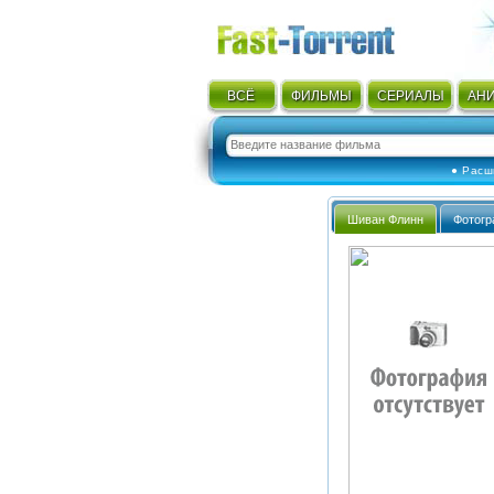
ВСЁ
ФИЛЬМЫ
СЕРИАЛЫ
АН
● Расш
Шиван Флинн
Фотогр