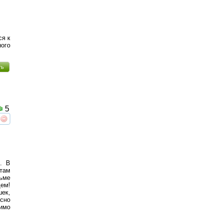
ся к
ого
ть
5
реть
интересует
. В
 там
ьме
ем!
шек,
есно
имо