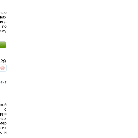
ные
нах
ница
я по
сему
ть
29
реть
интересует
ант
кой
и с
рри
ных
мер
а их
, и
в…