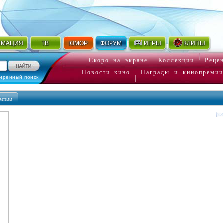
ИМАЦИЯ
ТВ
ЮМОР
ФОРУМ
ИГРЫ
КЛИПЫ
Скоро на экране
Коллекции
Реце
Новости кино
Награды и кинопремии
иренный поиск
афии