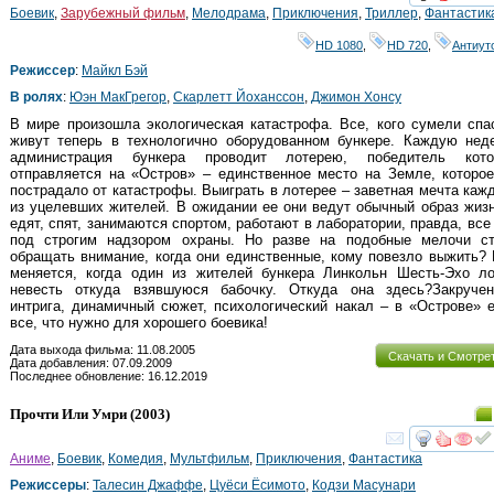
смот
Боевик
,
Зарубежный фильм
,
Мелодрама
,
Приключения
,
Триллер
,
Фантастик
HD 1080
,
HD 720
,
Антиут
Режиссер
:
Майкл Бэй
В ролях
:
Юэн МакГрегор
,
Скарлетт Йоханссон
,
Джимон Хонсу
В мире произошла экологическая катастрофа. Все, кого сумели спа
живут теперь в технологично оборудованном бункере. Каждую нед
администрация бункера проводит лотерею, победитель кото
отправляется на «Остров» – единственное место на Земле, которо
пострадало от катастрофы. Выиграть в лотерее – заветная мечта каж
из уцелевших жителей. В ожидании ее они ведут обычный образ жиз
едят, спят, занимаются спортом, работают в лаборатории, правда, все
под строгим надзором охраны. Но разве на подобные мелочи ст
обращать внимание, когда они единственные, кому повезло выжить?
меняется, когда один из жителей бункера Линкольн Шесть-Эхо ло
невесть откуда взявшуюся бабочку. Откуда она здесь?Закручен
интрига, динамичный сюжет, психологический накал – в «Острове» 
все, что нужно для хорошего боевика!
Дата выхода фильма: 11.08.2005
Скачать и Смотре
Дата добавления: 07.09.2009
Последнее обновление: 16.12.2019
Прочти Или Умри
(2003)
смот
Аниме
,
Боевик
,
Комедия
,
Мультфильм
,
Приключения
,
Фантастика
Режиссеры
:
Талесин Джаффе
,
Цуёси Ёсимото
,
Кодзи Масунари