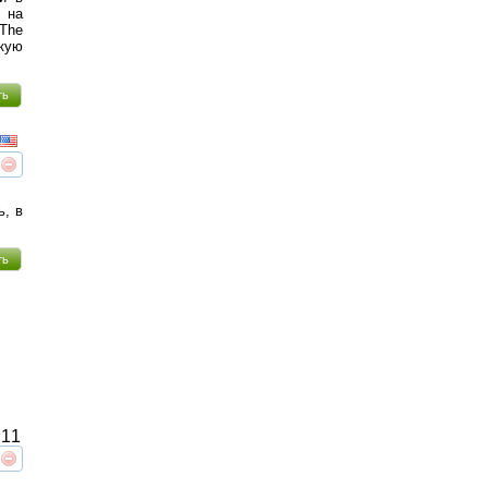
 на
«The
акую
ть
реть
интересует
ь, в
ть
11
реть
интересует