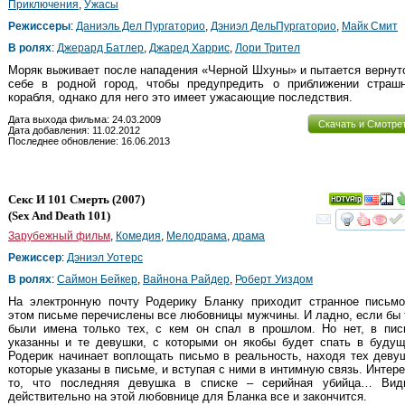
Приключения
,
Ужасы
Режиссеры
:
Даниэль Дел Пургаторио
,
Дэниэл ДельПургаторио
,
Майк Смит
В ролях
:
Джерард Батлер
,
Джаред Харрис
,
Лори Трител
Моряк выживает после нападения «Черной Шхуны» и пытается вернут
себе в родной город, чтобы предупредить о приближении страшн
корабля, однако для него это имеет ужасающие последствия.
Дата выхода фильма: 24.03.2009
Скачать и Смотре
Дата добавления: 11.02.2012
Последнее обновление: 16.06.2013
Секс И 101 Смерть
(2007)
(
Sex And Death 101
)
смот
Зарубежный фильм
,
Комедия
,
Мелодрама
,
драма
Режиссер
:
Дэниэл Уотерс
В ролях
:
Саймон Бейкер
,
Вайнона Райдер
,
Роберт Уиздом
На электронную почту Родерику Бланку приходит странное письмо
этом письме перечислены все любовницы мужчины. И ладно, если бы
были имена только тех, с кем он спал в прошлом. Но нет, в пис
указанны и те девушки, с которыми он якобы будет спать в будущ
Родерик начинает воплощать письмо в реальность, находя тех деву
которые указаны в письме, и вступая с ними в интимную связь. Интер
то, что последняя девушка в списке – серийная убийца… Вид
действительно на этой любовнице для Бланка все и закончится.