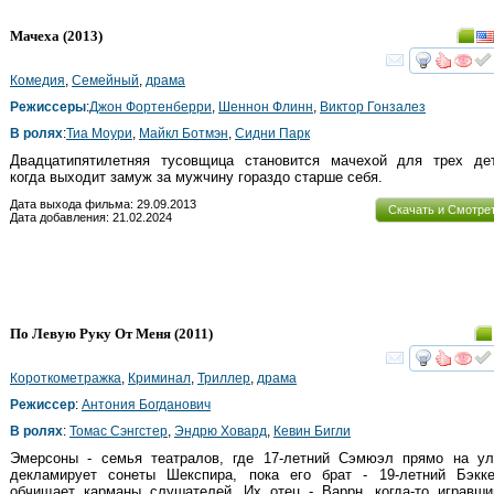
Мачеха
(2013)
смот
Комедия
,
Семейный
,
драма
Режиссеры
:
Джон Фортенберри
,
Шеннон Флинн
,
Виктор Гонзалез
В ролях
:
Тиа Моури
,
Майкл Ботмэн
,
Сидни Парк
Двадцатипятилетняя тусовщица становится мачехой для трех дете
когда выходит замуж за мужчину гораздо старше себя.
Дата выхода фильма: 29.09.2013
Скачать и Смотре
Дата добавления: 21.02.2024
По Левую Руку От Меня
(2011)
смот
Короткометражка
,
Криминал
,
Триллер
,
драма
Режиссер
:
Антония Богданович
В ролях
:
Томас Сэнгстер
,
Эндрю Ховард
,
Кевин Бигли
Эмерсоны - семья театралов, где 17-летний Сэмюэл прямо на ул
декламирует сонеты Шекспира, пока его брат - 19-летний Бэкке
обчищает карманы слушателей. Их отец - Варрн, когда-то игравши