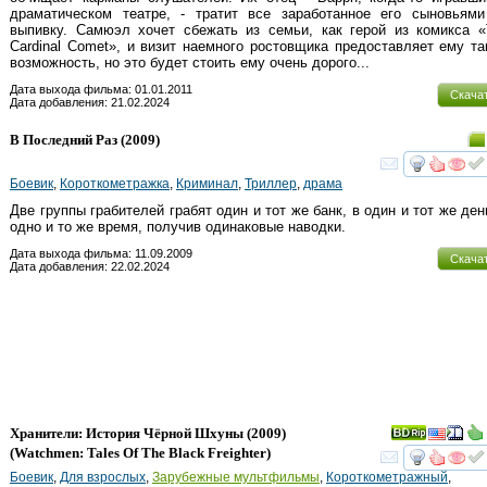
драматическом театре, - тратит все заработанное его сыновьями
выпивку. Самюэл хочет сбежать из семьи, как герой из комикса 
Cardinal Comet», и визит наемного ростовщика предоставляет ему т
возможность, но это будет стоить ему очень дорого...
Дата выхода фильма: 01.01.2011
Скача
Дата добавления: 21.02.2024
В Последний Раз
(2009)
смот
Боевик
,
Короткометражка
,
Криминал
,
Триллер
,
драма
Две группы грабителей грабят один и тот же банк, в один и тот же ден
одно и то же время, получив одинаковые наводки.
Дата выхода фильма: 11.09.2009
Скача
Дата добавления: 22.02.2024
Хранители: История Чёрной Шхуны
(2009)
(
Watchmen: Tales Of The Black Freighter
)
смот
Боевик
,
Для взрослых
,
Зарубежные мультфильмы
,
Короткометражный
,