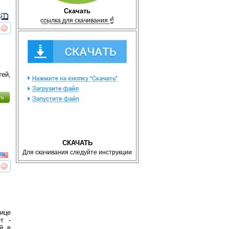
Скачать
с̲с̲ы̲л̲к̲а̲ ̲д̲л̲я̲ ̲с̲к̲а̲ч̲и̲в̲а̲н̲и̲я̲ ☝
реть
интересует
й,
ть
СКАЧАТЬ
Для скачивания следуйте инструкции
реть
интересует
ице
т -
й в