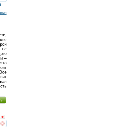
реть
интересует
а
опия
сти,
елю
рой
е не
дого
ни –
 это
оит
 Все
вит
ная
есть
ть
реть
интересует