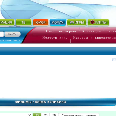
ИМАЦИЯ
ТВ
ЮМОР
ФОРУМ
ИГРЫ
КЛИПЫ
Скоро на экране
Коллекции
Реце
Новости кино
Награды и кинопремии
иренный поиск
ФИЛЬМЫ
/ ЮЯМА КУНИХИКО
15
25
50
Скрывать просмотренные