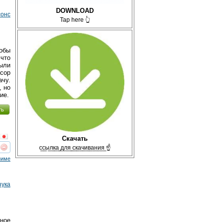
DOWNLOAD
сонс
Tap here 👆
обы
 что
были
сор
ачу.
, но
ие.
ть
Скачать
с̲с̲ы̲л̲к̲а̲ ̲д̲л̲я̲ ̲с̲к̲а̲ч̲и̲в̲а̲н̲и̲я̲ ☝
реть
интересует
ниме
зука
ное