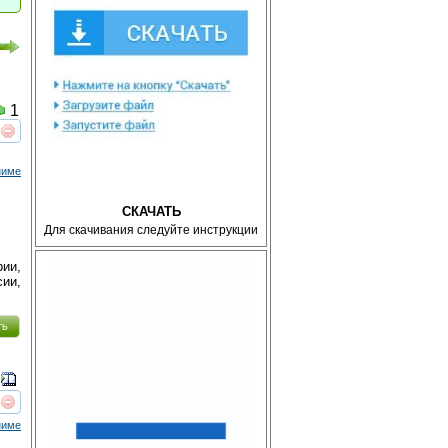
1
реть
интересует
ниме
СКАЧАТЬ
Для скачивания следуйте инструкции
ии,
сии,
ть
реть
интересует
ниме