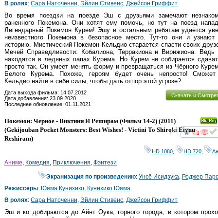
В ролях
:
Сара Наточенни
,
Эйлин Стивенс
,
Джейсон Гриффит
Во время поездки на поезде Эш с друзьями замечают незнаком
раненного Покемона. Они хотят ему помочь, но тут на поезд напа
Легендарный Покемон Курем! Эшу и остальным ребятам удаётся уве
неизвестного Покемона в безопасное место. Тут-то они и узнают 
историю. Мистический Покемон Кельдио старается спасти своих друз
Мечей Справедливости: Кобалиона, Терракиона и Вирижиона. Ведь 
находятся в ледяных лапах Курема. Но Курем не собирается сдава
просто так. Он умеет менять форму и превращаться из Чёрного Куре
Белого Курема. Похоже, героям будет очень непросто! Сможет
Кельдио найти в себе силы, чтобы дать отпор этой угрозе?
Дата выхода фильма: 14.07.2012
Скачать и Смотре
Дата добавления: 23.09.2020
Последнее обновление: 01.11.2021
Покемон: Черное - Виктини И Реширам (Фильм 14-2)
(2011)
Ray
(
Gekijouban Pocket Monsters: Best Wishes! - Victini To Shiroki Eiyuu
смот
Reshiram
)
HD 1080
,
HD 720
,
А
Аниме
,
Комедия
,
Приключения
,
Фэнтези
Экранизация по произведению
:
Унсё Исидзука
,
Роджер Пар
Режиссеры
:
Юяма Кунихико
,
Кунихико Юяма
В ролях
:
Сара Наточенни
,
Эйлин Стивенс
,
Джейсон Гриффит
Эш и ко добираются до Айнт Оука, горного города, в котором прох