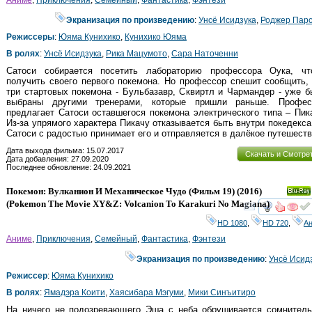
Экранизация по произведению
:
Унсё Исидзука
,
Роджер Пар
Режиссеры
:
Юяма Кунихико
,
Кунихико Юяма
В ролях
:
Унсё Исидзука
,
Рика Мацумото
,
Сара Наточенни
Сатоси собирается посетить лабораторию профессора Оука, чт
получить своего первого покемона. Но профессор спешит сообщить,
три стартовых покемона - Бульбазавр, Сквиртл и Чармандер - уже 
выбраны другими тренерами, которые пришли раньше. Профес
предлагает Сатоси оставшегося покемона электрического типа – Пик
Из-за упрямого характера Пикачу отказывается быть внутри покедекса
Сатоси с радостью принимает его и отправляется в далёкое путешеств
Дата выхода фильма: 15.07.2017
Скачать и Смотре
Дата добавления: 27.09.2020
Последнее обновление: 24.09.2021
Покемон: Вулканион И Механическое Чудо (Фильм 19)
(2016)
Ray
(
Pokemon The Movie XY&Z: Volcanion To Karakuri No Magiana
)
смот
HD 1080
,
HD 720
,
А
Аниме
,
Приключения
,
Семейный
,
Фантастика
,
Фэнтези
Экранизация по произведению
:
Унсё Исид
Режиссер
:
Юяма Кунихико
В ролях
:
Ямадэра Коити
,
Хаясибара Мэгуми
,
Мики Синъитиро
На ничего не подозревающего Эша с неба обрушивается сомнитель