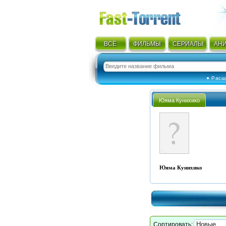
ВСЁ
ФИЛЬМЫ
СЕРИАЛЫ
АН
● Расш
Юяма Кунихико
Юяма Кунихико
Сортировать: