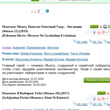
1
2
Покемон: Мьюту Наносит Ответный Удар – Эволюция
Ray
(Фильм 22)
(2019)
смот
(
Pokemon Movie: Mewtwo No Gyakushuu Evolution
)
HD 1080
,
HD 720
,
А
Аниме
,
Комедия
,
Приключения
,
Фэнтези
Режиссеры
:
Юяма Кунихико
,
Мото Сакакибара
,
Тэцуо Ядзима
В ролях
:
Масатика Итимура
,
Маюми Идзука
,
Маюми Иидзука
Главный герой — покемон Мьюту, созданный в секретной лаборатор
чтобы стать орудием уничтожения человечества. Узнав о своей мис
он уничтожает лабораторию и своих создателей.
Дата выхода фильма: 12.07.2019
Скачать и Смотре
Дата добавления: 05.03.2020
Последнее обновление: 23.09.2021
Покемон: Я Выбираю Тебя! (Фильм 20)
(2017)
Ray
(
Gekijouban Pocket Monsters: Kimi Ni Kimeta!
)
смот
HD 1080
,
HD 720
,
А
Аниме
,
Приключения
,
Семейный
,
Фантастика
,
Фэнтези