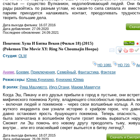
счастье — существо Вулканион, недолюбливающий людей. Они б
рады разойтись по разным углам, но какая-то сила связала их вмест
парням приходится налаживать контакт, преодолевать трудност
творить большие дела.
Дата выхода фильма: 16.07.2016
Скача
Дата добавления: 27.09.2020
Последнее обновление: 24.09.2021
Покемон: Хупа И Битва Веков (Фильм 18)
(2015)
Ray
(
Pokemon The Movie XY: Ring No Choumajin Hoopa
)
смот
Студия
:
OLM
HD 1080
,
HD 720
,
А
Аниме
,
Боевик
,
Приключения
,
Семейный
,
Фантастика
,
Фэнтези
Режиссеры
:
Юяма Кунихико
,
Кунихико Юяма
В ролях
:
Рика Мацумото
,
Икуэ Отани
,
Маюки Макигути
Когда Эш, Пикачу и его друзья прибыли в город в пустыне, они встре
мифического покемона Хуппу, владеющего способностью призывать 
- включая людей и покемонов - через свои волшебные кольца. А п
жуткого инцидента они узнали историю о храбром герое, что давн
давно остановил ярость бушующего покемона. Теперь опасность, 
была запечатана в волшебном бутыле грозит вновь вырваться нару
Сможет ли Эш помочь его новому другу преодолеть тьму, живу
внутри... или его опаснейший секрет выльется в битву легенд?.
Дата выхода фильма: 18.07.2015
Скачать и Смотре
Дата добавления: 26.09.2020