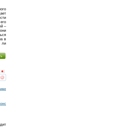
ого
дает
сти
его
ей –
они
ться
ма в
 ли
ть
реть
интересует
ниме
сонс
одит