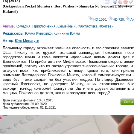
16)
(2013)
смот
(
Gekijouban Pocket Monsters: Best Wishes! - Shinsoku No Genosect: Mewtwo
Kakusei
)
HD 1080
,
HD 720
,
А
Аниме
,
Комедия
,
Приключения
,
Семейный
,
Фантастика
,
Фэнтези
Режиссеры
:
Юяма Кунихико
,
Кунихико Юяма
Актер
:
Юко Минагути
Большому городу угрожает большая опасность и его спасение зависи
Эша, Пикачу и их друзей! Большой заповедник Покемонов поср
городского шума и гама кажется идеальным новым домом для п
Дженесектов. Но прибытие этих Мифических Покемонов скоро станов
проблемой, потому что их гнездо угрожает энергоснабжению города, и
атакуют всех, кто приближается к нему. Кроме того, они привле
внимание Легендарного Покемона Мьюту, который симпатизирует им 
ведь был тоже создан не без участия людей. Но лидер Дженесект
красный Дженесект, не доверяет Мьюту, и их столкновение быс
выходит из-под контроля! Смогут ли Эш и его друзья остановить 
мощных Покемонов до того, как они разрушат весь город?
Дата выхода фильма: 13.07.2013
Скача
Дата добавления: 26.09.2020
Последнее обновление: 01.11.2021