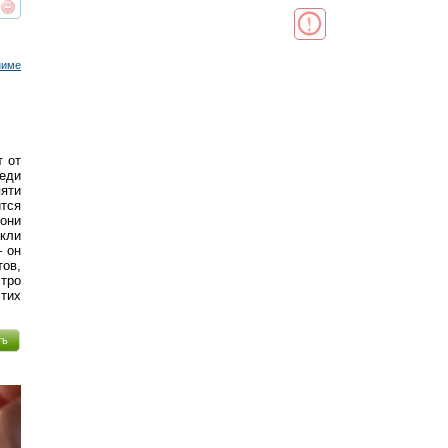
реть
интересует
ниме
т от
еди
яти
ится
 они
кли
– он
ов,
тро
этих
ть