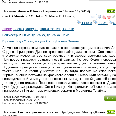
Последнее обновление: 01.11.2021
Покемон: Дианси И Кокон Разрушения (Фильм 17)
(2014)
Ray
(
Pocket Monsters XY: Hakai No Mayu To Diancie
)
смот
HD 1080
,
HD 720
,
А
Аниме
,
Боевик
,
Комедия
,
Приключения
,
Фэнтези
Режиссеры
:
Юяма Кунихико
,
Кунихико Юяма
В ролях
:
Икуэ Отани
,
Мэгуми Сато
,
Дзюнъя Окамото
Алмазная страна зависела от камня с соответствующим названием А
Сердца. Принцесса Дианси трепетно наблюдала за ним. Она замети
что алмаз исчерпал все свои ресурсы и в скором времени распаде
Принцессе придется создать новый алмаз. Но это будет невозмож
потому что из окружающего пространства не удается извлечь энер
Поданные принцессы поведали ей давнишнюю историю, когда стр
также была на грани уничтожения. Но тогда положение спас поке
Зирнис, внешне похожий на красивого оленя с шикарными рогами. Ди
необходимо найти могущественного покемона, который даст ей эне
для создания алмаза. Принцесса готова искать такого покемона. Диан
пути будут сопровождать Эш и Пикачу. Им предстоит обеспечить за
принцессе от Ниндзя, выступающих ворами и Мэрилина Флэйма.
Дата выхода фильма: 19.07.2014
Скача
Дата добавления: 26.09.2020
Последнее обновление: 29.10.2021
Покемон: Сверхскоростной Генесект: Пробуждение Мьюту (Фильм
Ray