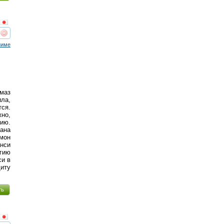
реть
интересует
ниме
лмаз
ла,
тся.
но,
гию.
ана
мон
анси
ргию
си в
щиту
ть