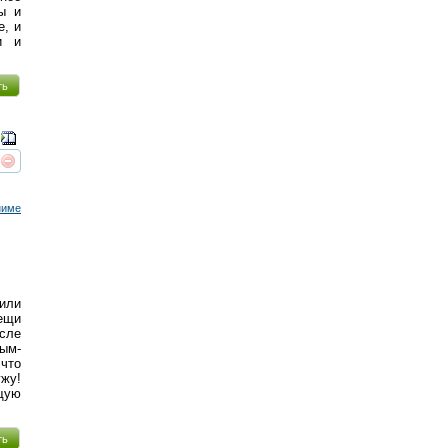
ы и
е, и
и и
ть
реть
интересует
ниме
тили
вещи
осле
ым-
что
жу!
щую
ть