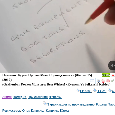
Покемон: Курем Против Меча Справедливости (Фильм 15)
Ray
(2012)
смот
(
Gekijouban Pocket Monsters: Best Wishes! - Kyurem Vs Seikenshi Keldeo
)
HD 1080
,
HD 720
,
А
Аниме
,
Комедия
,
Приключения
,
Фэнтези
Экранизация по произведению
:
Роджер Пар
Режиссеры
:
Юяма Кунихико
,
Кунихико Юяма